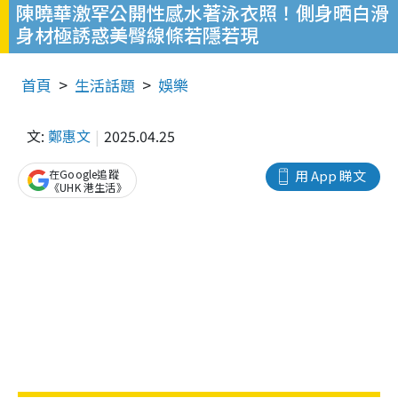
陳曉華激罕公開性感水著泳衣照！側身晒白滑
身材極誘惑美臀線條若隱若現
首頁
生活話題
娛樂
文:
鄭惠文
2025.04.25
在Google追蹤
用 App 睇文
《UHK 港生活》