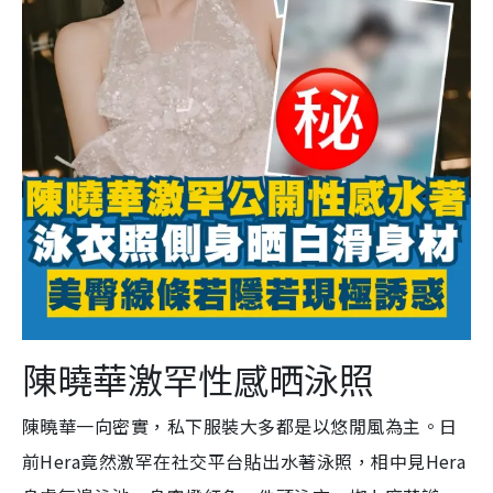
陳曉華激罕性感晒泳照
陳曉華一向密實，私下服裝大多都是以悠閒風為主。日
前Hera竟然激罕在社交平台貼出水著泳照，相中見Hera