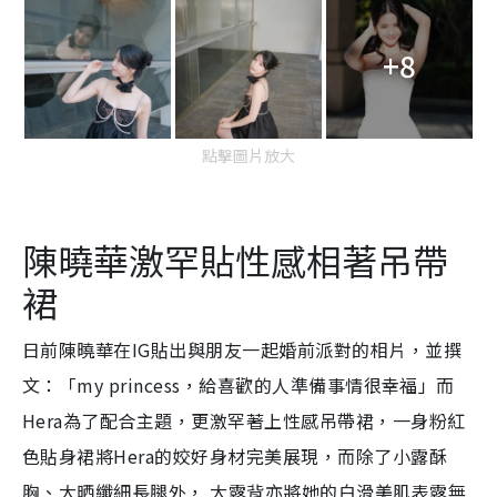
+8
點擊圖片放大
陳曉華激罕貼性感相著吊帶
裙
日前陳曉華在IG貼出與朋友一起婚前派對的相片，並撰
文：「my princess，給喜歡的人準備事情很幸福」而
Hera為了配合主題，更激罕著上性感吊帶裙，一身粉紅
色貼身裙將Hera的姣好身材完美展現，而除了小露酥
胸、大晒纖細長腿外， 大露背亦將她的白滑美肌表露無