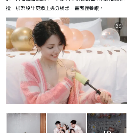
遺，綁帶設計更添上幾分誘惑，畫面極養眼。
+9