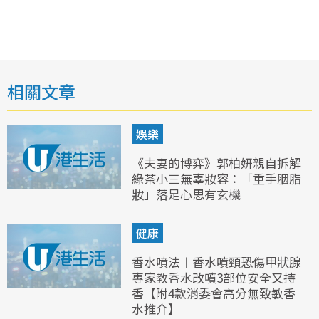
相關文章
娛樂
《夫妻的博弈》郭柏妍親自拆解
綠茶小三無辜妝容：「重手胭脂
妝」落足心思有玄機
健康
香水噴法︱香水噴頸恐傷甲狀腺
專家教香水改噴3部位安全又持
香【附4款消委會高分無致敏香
水推介】