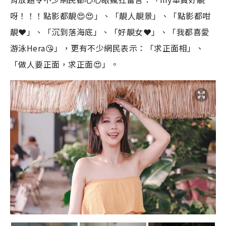
呀！！！點影都靚😍😍」、「靚人靚景」、「點影都咁
靚❤️」、「沉到落海底」、「好靚女❤️」、「我都喜愛
游泳Hera😘」，更有不少網民表示：「求正面相」、
「做人要正面，求正面😍」。