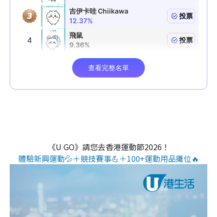
《U GO》請您去香港運動節2026！
體驗新興運動💦＋競技賽事💪＋100+運動用品攤位🔥