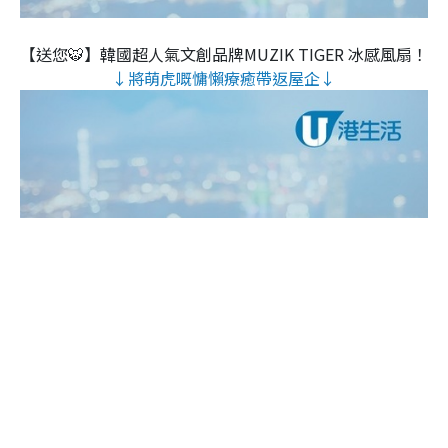
【送您🐯】韓國超人氣文創品牌MUZIK TIGER 冰感風扇！
↓將萌虎嘅慵懶療癒帶返屋企↓