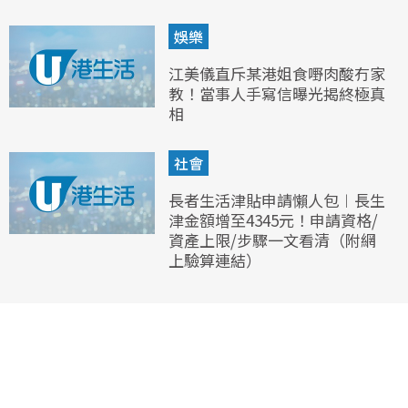
娛樂
江美儀直斥某港姐食嘢肉酸冇家
教！當事人手寫信曝光揭終極真
相
社會
長者生活津貼申請懶人包︱長生
津金額增至4345元！申請資格/
資產上限/步驟一文看清（附網
上驗算連結）