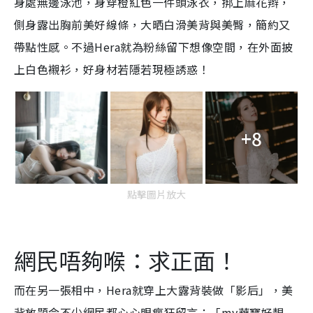
身處無邊泳池，身穿橙紅色一件頭泳衣，挷上麻花辫，
側身露出胸前美好線條，大晒白滑美背與美臀，簡約又
帶點性感。不過Hera就為粉絲留下想像空間，在外面披
上白色襯衫，好身材若隱若現極誘惑！
+8
點擊圖片放大
網民唔夠喉：求正面！
而在另一張相中，Hera就穿上大露背裝做「影后」，美
背放題令不少網民都心心眼瘋狂留言：「my華寶好靚