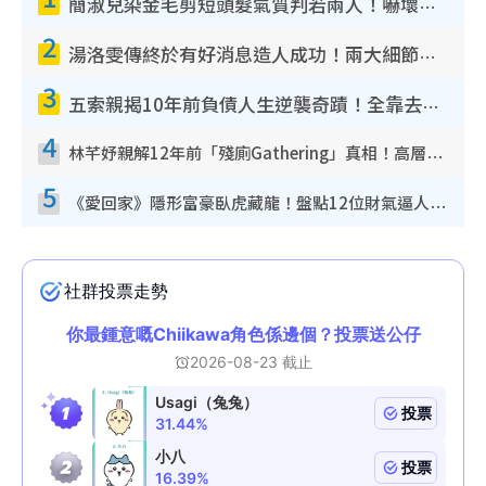
簡淑兒染金毛剪短頭髮氣質判若兩人！嚇壞老公麥大力都認唔出：「你做咩事？」
2
湯洛雯傳終於有好消息造人成功！兩大細節曝孕味極濃惹猜測：大肚婆先會咁！
3
五索親揭10年前負債人生逆襲奇蹟！全靠去一地方轉運後即遇上馬先生
4
林芊妤親解12年前「殘廁Gathering」真相！高層解約一句話重創尊嚴至今拒返TVB
5
《愛回家》隱形富豪臥虎藏龍！盤點12位財氣逼人的有錢藝人：呢位靚女3億身家唔憂做