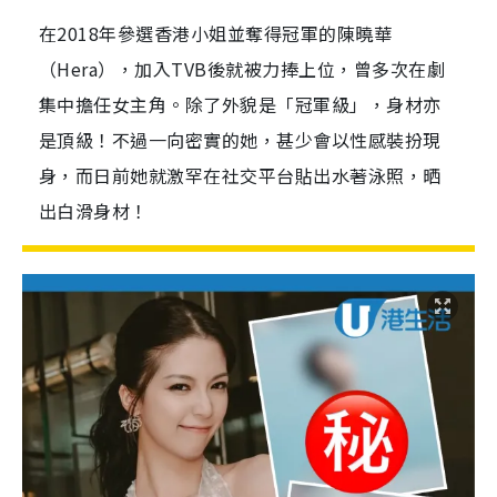
在2018年參選香港小姐並奪得冠軍的陳曉華
（Hera），加入TVB後就被力捧上位，曾多次在劇
集中擔任女主角。除了外貌是「冠軍級」，身材亦
是頂級！不過一向密實的她，甚少會以性感裝扮現
身，而日前她就激罕在社交平台貼出水著泳照，晒
出白滑身材！