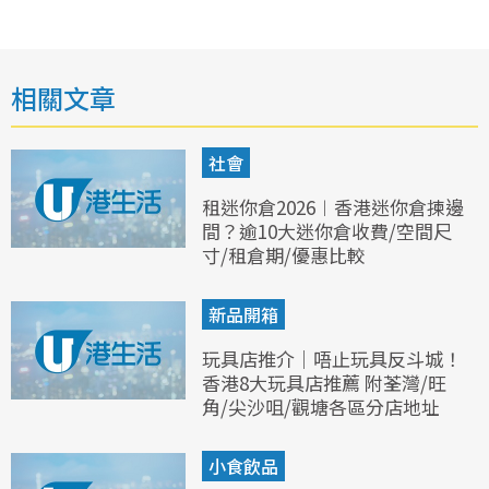
相關文章
社會
租迷你倉2026︱香港迷你倉揀邊
間？逾10大迷你倉收費/空間尺
寸/租倉期/優惠比較
新品開箱
玩具店推介｜唔止玩具反斗城！
香港8大玩具店推薦 附荃灣/旺
角/尖沙咀/觀塘各區分店地址
小食飲品