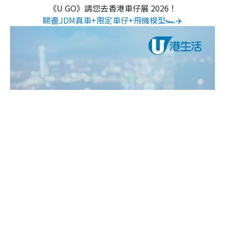
《U GO》請您去香港車仔展 2026！
睇盡JDM真車+限定車仔+飛機模型🏎️✈️