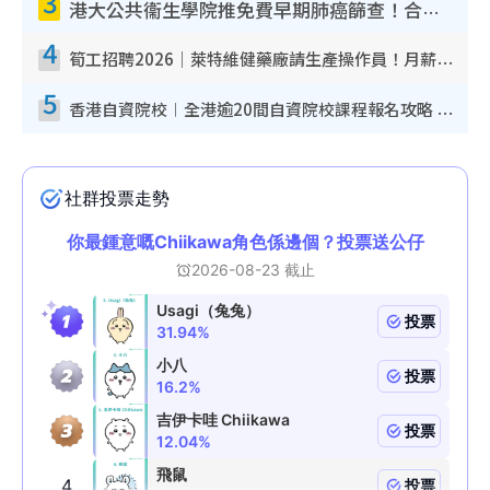
3
港大公共衞生學院推免費早期肺癌篩查！合資格人士將獲全額資助定期血液化驗／電腦斷層掃描／風險評估
4
筍工招聘2026｜萊特維健藥廠請生產操作員！月薪高達$1.7萬 冷氣廠房/五天工作/保證雙糧
5
香港自資院校︱全港逾20間自資院校課程報名攻略 留位費可退/申請日期/報名連結