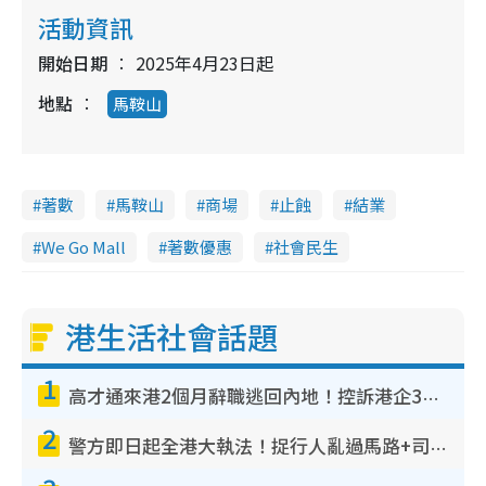
活動資訊
開始日期
2025年4月23日起
地點
馬鞍山
著數
馬鞍山
商場
止蝕
結業
We Go Mall
著數優惠
社會民生
港生活社會話題
1
高才通來港2個月辭職逃回內地！控訴港企3宗罪 歎微管理極窒息
2
警方即日起全港大執法！捉行人亂過馬路+司機不專注駕駛！亂過馬路罰$2000