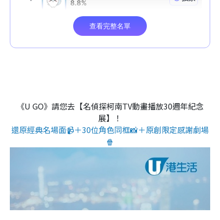
《U GO》請您去【名偵探柯南TV動畫播放30週年紀念
展】！
還原經典名場面📹＋30位角色同框📸＋原創限定感謝劇場
🍿