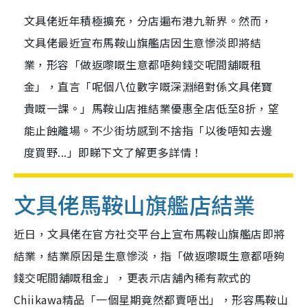
文具佬近年積極擴充，分店遍布港九新界。然而，
文具佬最近宣布馬鞍山旗艦店因生意慘淡即將結
業，形容「做返嚟嘅生意都唔夠錢交呢間舖嘅租
金」，直言「呢個八位數字嘅深淵絕對係文具佬寶
貴嘅一課。」馬鞍山店推結業優惠全店低至8折，望
能止蝕離場。不少街坊感到不捨指「以後唔知去邊
度買野...」即睇下文了解更多詳情！
文具佬馬鞍山旗艦店結業
近日，文具佬在官方社交平台上宣布馬鞍山旗艦店即將
結業，結業原因是生意慘淡，指「做返嚟嘅生意都唔夠
錢交呢間舖嘅租金」，更表示店舖內稀有款式的
Chiikawa精品「一個星期竟然都賣唔出」，形容馬鞍山