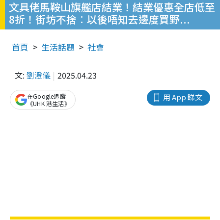
文具佬馬鞍山旗艦店結業！結業優惠全店低至
8折！街坊不捨︰以後唔知去邊度買野...
首頁
生活話題
社會
文:
劉澄儀
2025.04.23
在Google追蹤
用 App 睇文
《UHK 港生活》