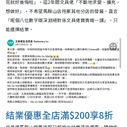
完就好後悔啦」。這2年間文具佬「不斷地求變、擴充，
想做好」，不希望馬鞍山店拖累其他分店的發展，直言
「呢個八位數字嘅深淵絕對係文具佬寶貴嘅一課」，只
能選擇結業。
結業優惠
全店滿$200享8折
文具佬馬鞍山旗艦店即日起推出結業清貨優惠，購物折