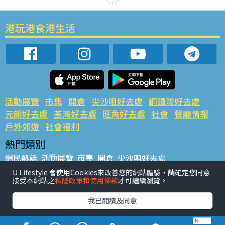
港玩港食港生活
活動展覽
市集
開倉
尖沙咀好去處
銅鑼灣好去處
元朗好去處
荃灣好去處
旺角好去處
社會
餐廳情報
戶外郊遊
社會福利
熱門類別
網民熱話
活動展覽
市集
開倉
尖沙咀好去處
銅鑼灣好去處
元朗好去處
荃灣好去處
旺角好去處
社會
U Lifestyle 會使用Cookies來改善您的網站體驗，請確定您同意
接受本網站之
私隱政策和使用條款
才可繼續瀏覽。
餐廳情報
戶外郊遊
熱門標籤
我已閱讀及同意
#UGO搵好去處
#人氣活動推介
#美食社群熱話