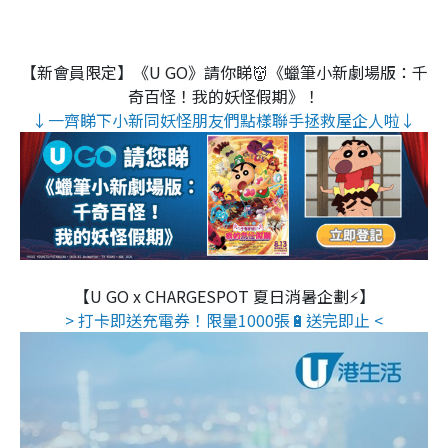
【新會員限定】《U GO》請你睇👹《蠟筆小新劇場版：千
奇百怪！我的妖怪假期》！
↓一齊睇下小新同妖怪朋友們點樣聯手拯救屋企人啦↓
【U GO x CHARGESPOT 夏日消暑企劃⚡】
> 打卡即送充電券！限量1000張🔋送完即止 <