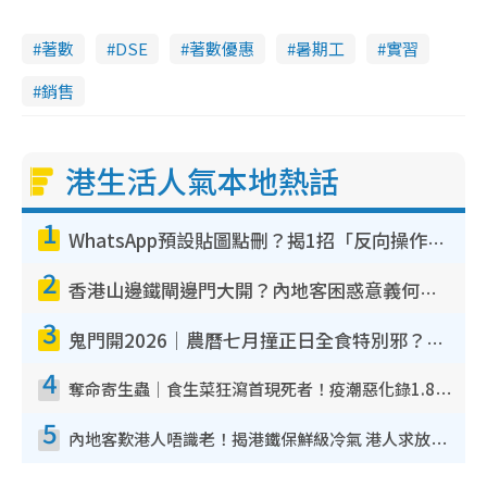
著數
DSE
著數優惠
暑期工
實習
銷售
港生活人氣本地熱話
1
WhatsApp預設貼圖點刪？揭1招「反向操作」還原簡潔介面 附3步實測教學
2
香港山邊鐵閘邊門大開？內地客困惑意義何在！網民神回覆：呢種叫法理性防禦
3
鬼門開2026｜農曆七月撞正日全食特別邪？專家警告切忌做一事！揭4大禁忌+2招保平安
4
奪命寄生蟲｜食生菜狂瀉首現死者！疫潮惡化錄1.8萬宗病例 揭洗菜3大謬誤
5
內地客歎港人唔識老！揭港鐵保鮮級冷氣 港人求放過：咪投訴