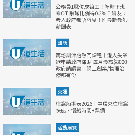
公務員1職位成筍工！準時下班
零OT 辭職比例得0.2%？網友：
考入政府都唔容易！附最新教師
薪酬表
熱話
再培訓津貼熱門課程︱港人失業
欲申請政府津貼 每月最高$8000
政府請讀書！網上創業/物理治
療都有份
交通
梅窩船期表2026｜中環來往梅窩
快船、慢船時間+票價
活動展覽