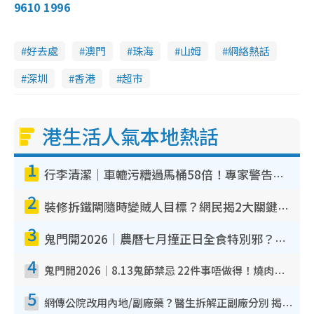
9610 1996
好去處
澳門
珠海
山姆
網絡熱話
深圳
香港
超市
港生活人氣本地熱話
1
行李清潔｜車轆污糟過馬桶58倍！專家警告忌用酒精抹 教1招免污手除菌
2
裝修拆鐵閘隨時變賊人目標？網民揭2大關鍵用途：裝新式等於白裝？附新舊鐵閘分別
3
鬼門開2026｜農曆七月撞正日全食特別邪？專家警告切忌做一事！揭4大禁忌+2招保平安
4
鬼門開2026｜8.13鬼節禁忌 22件事唔做得！燒肉、刺身要少食？半夜勿吹口哨/打呢個電話
5
網傳公院改用內地/副廠藥？醫生拆解正副廠分別 揭4類人換藥隨時出事