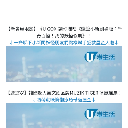
【新會員限定】《U GO》請你睇👹《蠟筆小新劇場版：千
奇百怪！我的妖怪假期》！
↓一齊睇下小新同妖怪朋友們點樣聯手拯救屋企人啦↓
【送您🐯】韓國超人氣文創品牌MUZIK TIGER 冰感風扇！
↓將萌虎嘅慵懶療癒帶返屋企↓