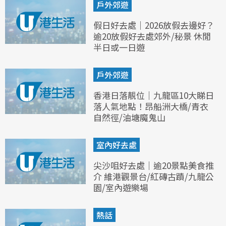
戶外郊遊
假日好去處｜2026放假去邊好？
逾20放假好去處郊外/秘景 休閒
半日或一日遊
戶外郊遊
香港日落靚位｜九龍區10大睇日
落人氣地點！昂船洲大橋/青衣
自然徑/油塘魔鬼山
室內好去處
尖沙咀好去處｜逾20景點美食推
介 維港觀景台/紅磚古蹟/九龍公
園/室內遊樂場
熱話