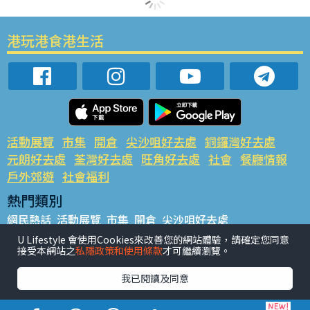
港玩港食港生活
活動展覽
市集
開倉
尖沙咀好去處
銅鑼灣好去處
元朗好去處
荃灣好去處
旺角好去處
社會
餐廳情報
戶外郊遊
社會福利
熱門類別
網民熱話
活動展覽
市集
開倉
尖沙咀好去處
銅鑼灣好去處
元朗好去處
荃灣好去處
旺角好去處
社會
U Lifestyle 會使用Cookies來改善您的網站體驗，請確定您同意
接受本網站之
私隱政策和使用條款
才可繼續瀏覽。
餐廳情報
戶外郊遊
熱門標籤
我已閱讀及同意
#UGO搵好去處
#人氣活動推介
#美食社群熱話