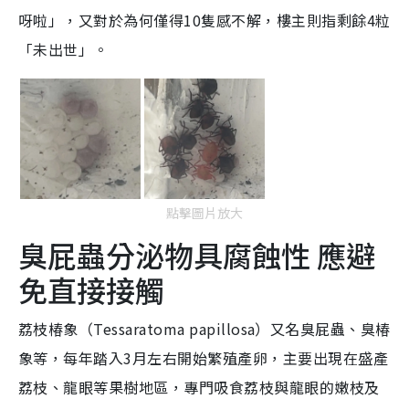
呀啦」，又對於為何僅得10隻感不解，樓主則指剩餘4粒
「未出世」。
點擊圖片放大
臭屁蟲分泌物具腐蝕性 應避
免直接接觸
荔枝椿象（Tessaratoma papillosa）又名臭屁蟲、臭椿
象等，每年踏入3月左右開始繁殖產卵，主要出現在盛產
荔枝、龍眼等果樹地區，專門吸食荔枝與龍眼的嫩枝及