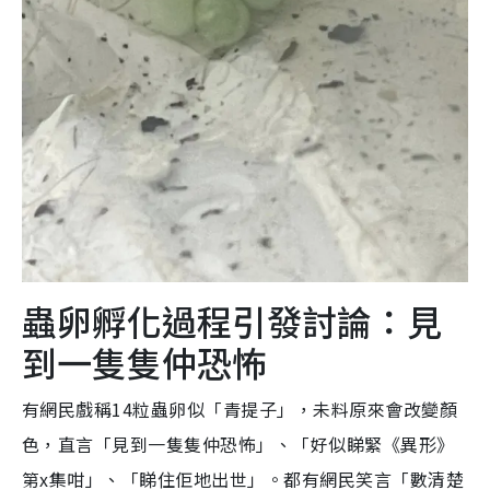
蟲卵孵化過程引發討論：見
到一隻隻仲恐怖
有網民戲稱14粒蟲卵似「青提子」，未料原來會改變顏
色，直言「見到一隻隻仲恐怖」、「好似睇緊《異形》
第x集咁」、「睇住佢地出世」。都有網民笑言「數清楚