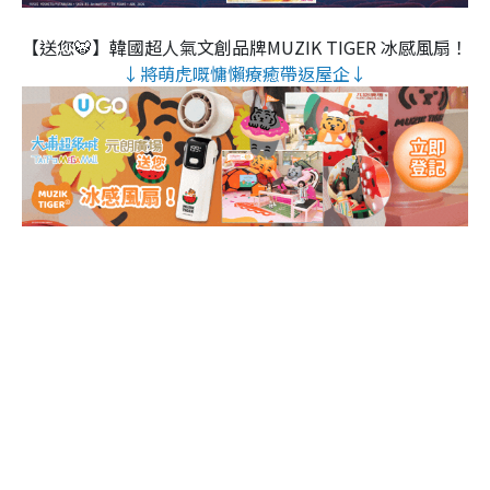
【送您🐯】韓國超人氣文創品牌MUZIK TIGER 冰感風扇！
↓將萌虎嘅慵懶療癒帶返屋企↓