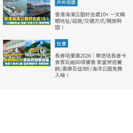
戶外郊遊
香港海濱公園好去處10+ 一文睇
晒地址/設施/交通方式/開放時
間！
社會
長者咭優惠2026︱樂悠咭長者卡
食買玩逾60項優惠 麥當勞送薯
餅/惠康百佳9折/海洋公園免費
入場！