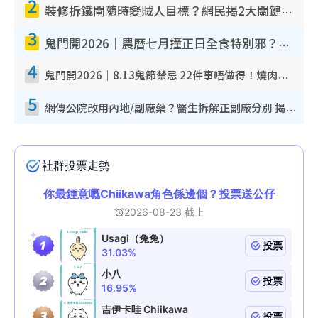
2
裝修拆鐵閘隨時變賊人目標？網民揭2大關鍵用途：裝新式等於白裝？附新舊鐵閘分別
3
鬼門開2026｜農曆七月撞正日全食特別邪？專家警告切忌做一事！揭4大禁忌+2招保平安
4
鬼門開2026｜8.13鬼節禁忌 22件事唔做得！燒肉、刺身要少食？半夜勿吹口哨/打呢個電話
5
網傳公院改用內地/副廠藥？醫生拆解正副廠分別 揭4類人換藥隨時出事