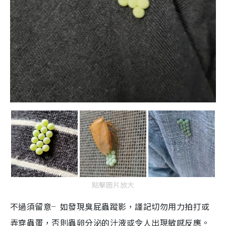
點擊圖片放大
不過須留意╴如發現臭屁蟲蹤影，謹記切勿用力拍打或
弄穿蟲蛋，否則蟲卵分泌的汁液或令人出現敏感反應。