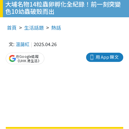
大埔名物14粒蟲卵孵化全紀錄！前一刻突變
色10幼蟲破殼而出
首頁
生活話題
熱話
文:
溫藹紅
2025.04.26
在Google追蹤
用 App 睇文
《UHK 港生活》