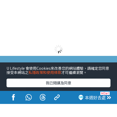
港玩港食港生活
U Lifestyle 會使用Cookies來改善您的網站體驗，請確定您同意
接受本網站之
私隱政策和使用條款
才可繼續瀏覽。
我已閱讀及同意
本週好去處
活動展覽
市集
開倉
尖沙咀好去處
銅鑼灣好去處
元朗好去處
荃灣好去處
旺角好去處
社會
餐廳情報
戶外郊遊
社會福利