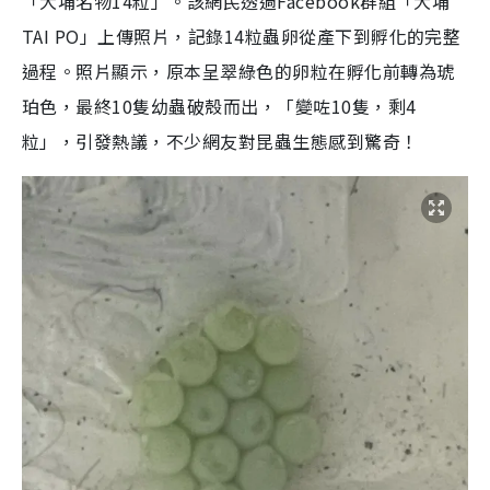
「大埔名物14粒」。該網民透過Facebook群組「大埔
TAI PO」上傳照片，記錄14粒蟲卵從產下到孵化的完整
過程。照片顯示，原本呈翠綠色的卵粒在孵化前轉為琥
珀色，最終10隻幼蟲破殼而出，「變咗10隻，剩4
粒」，引發熱議，不少網友對昆蟲生態感到驚奇！