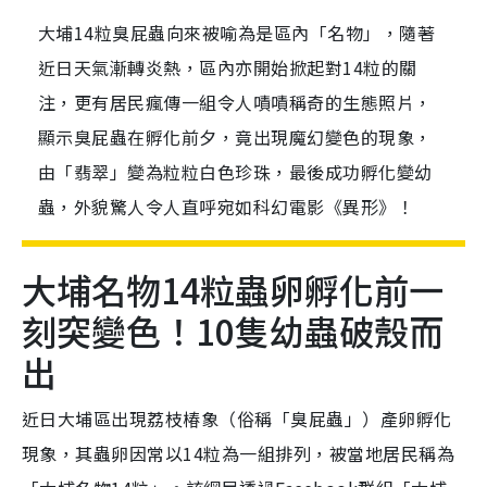
大埔14粒臭屁蟲向來被喻為是區內「名物」，隨著
近日天氣漸轉炎熱，區內亦開始掀起對14粒的關
注，更有居民瘋傳一組令人嘖嘖稱奇的生態照片，
顯示臭屁蟲在孵化前夕，竟出現魔幻變色的現象，
由「翡翠」變為粒粒白色珍珠，最後成功孵化變幼
蟲，外貌驚人令人直呼宛如科幻電影《異形》！
大埔名物14粒蟲卵孵化前一
刻突變色！10隻幼蟲破殼而
出
近日大埔區出現荔枝椿象（俗稱「臭屁蟲」）產卵孵化
現象，其蟲卵因常以14粒為一組排列，被當地居民稱為