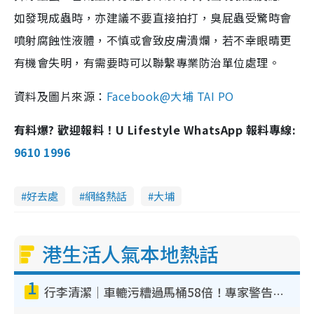
如發現成蟲時，亦建議不要直接拍打，臭屁蟲受驚時會
噴射腐蝕性液體，不慎或會致皮膚潰爛，若不幸眼晴更
有機會失明，有需要時可以聯繫專業防治單位處理。
資料及圖片來源：
Facebook@大埔 TAI PO
有料爆? 歡迎報料！U Lifestyle WhatsApp 報料專線:
9610 1996
好去處
網絡熱話
大埔
港生活人氣本地熱話
1
行李清潔｜車轆污糟過馬桶58倍！專家警告忌用酒精抹 教1招免污手除菌