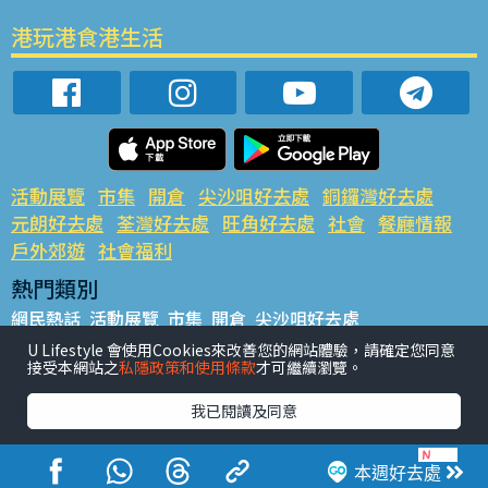
港玩港食港生活
活動展覽
市集
開倉
尖沙咀好去處
銅鑼灣好去處
元朗好去處
荃灣好去處
旺角好去處
社會
餐廳情報
戶外郊遊
社會福利
熱門類別
網民熱話
活動展覽
市集
開倉
尖沙咀好去處
銅鑼灣好去處
元朗好去處
荃灣好去處
旺角好去處
社會
U Lifestyle 會使用Cookies來改善您的網站體驗，請確定您同意
接受本網站之
私隱政策和使用條款
才可繼續瀏覽。
餐廳情報
戶外郊遊
熱門標籤
我已閱讀及同意
#UGO搵好去處
#人氣活動推介
#美食社群熱話
#親子玩樂好去處
#ULifestyle應用程式
#限時搶
本週好去處