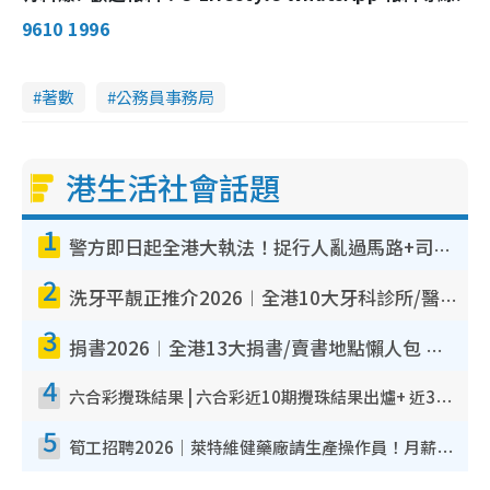
9610 1996
著數
公務員事務局
港生活社會話題
1
警方即日起全港大執法！捉行人亂過馬路+司機不專注駕駛！亂過馬路罰$2000
2
洗牙平靚正推介2026︱全港10大牙科診所/醫院懶人包 夜診至8點/鎮靜潔牙/醫療券適用
3
捐書2026︱全港13大捐書/賣書地點懶人包 二手課本最高$150＋舊書換免費咖啡/戲票
4
六合彩攪珠結果 | 六合彩近10期攪珠結果出爐+ 近30期最旺熱門中獎號碼
5
筍工招聘2026｜萊特維健藥廠請生產操作員！月薪高達$1.7萬 冷氣廠房/五天工作/保證雙糧