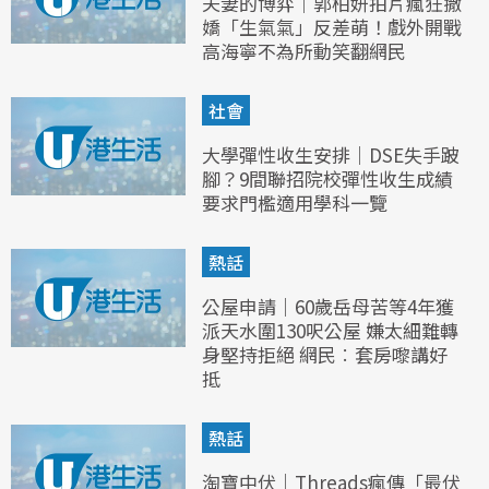
夫妻的博弈｜郭柏妍拍片瘋狂撒
嬌「生氣氣」反差萌！戲外開戰
高海寧不為所動笑翻網民
社會
大學彈性收生安排｜DSE失手跛
腳？9間聯招院校彈性收生成績
要求門檻適用學科一覽
熱話
公屋申請｜60歲岳母苦等4年獲
派天水圍130呎公屋 嫌太細難轉
身堅持拒絕 網民︰套房嚟講好
抵
熱話
淘寶中伏｜Threads瘋傳「最伏