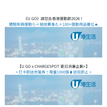
《U GO》請您去香港運動節2026！
體驗新興運動💦＋競技賽事💪＋100+運動用品攤位🔥
【U GO x CHARGESPOT 夏日消暑企劃⚡】
> 打卡即送充電券！限量1000張🔋送完即止 <