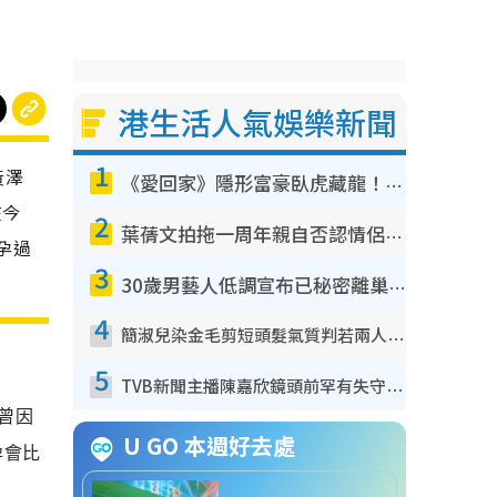
港生活人氣娛樂新聞
1
黃澤
《愛回家》隱形富豪臥虎藏龍！盤點12位財氣逼人的有錢藝人：呢位靚女3億身家唔憂做
在今
2
葉蒨文拍拖一周年親自否認情侶關係？！被質疑感情造假竟稱GM「普通同事」
孕過
3
30歲男藝人低調宣布已秘密離巢！人氣急跌變失蹤人口︰「這幾年過得並不容易」
4
簡淑兒染金毛剪短頭髮氣質判若兩人！嚇壞老公麥大力都認唔出：「你做咩事？」
5
TVB新聞主播陳嘉欣鏡頭前罕有失守！遭林超英一句說話突襲嚇親當場大笑
曾因
U GO 本週好去處
孕會比