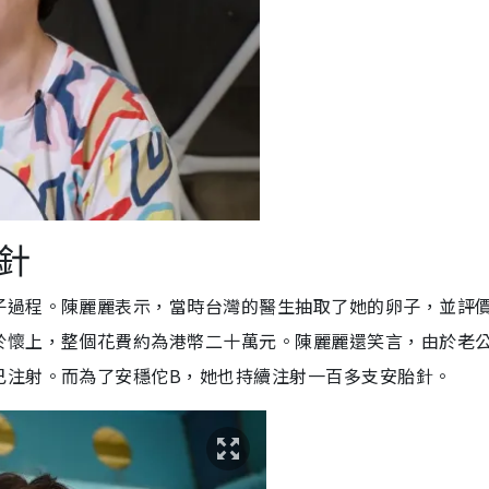
針
子過程。陳麗麗表示，當時台灣的醫生抽取了她的卵子，並評
於懷上，整個花費約為港幣二十萬元。陳麗麗還笑言，由於老
己注射。而為了安穩佗B，她也持續注射一百多支安胎針。