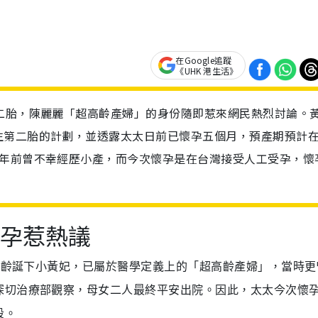
在Google追蹤
《UHK 港生活》
二胎，陳麗麗「超高齡產婦」的身份隨即惹來網民熱烈討論。
生第二胎的計劃，並透露太太日前已懷孕五個月，預產期預計
一年前曾不幸經歷小產，而今次懷孕是在台灣接受人工受孕，懷
懷孕惹熱議
歲高齡誕下小黃妃，已屬於醫學定義上的「超高齡產婦」，當時更
深切治療部觀察，母女二人最終平安出院。因此，太太今次懷
段。