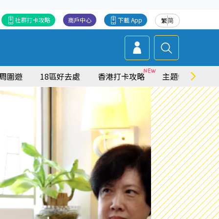
社群打卡攻略
商戶中心
下載 App
繁
简
周圍遊
18區好去處
香港打卡攻略
主題特集