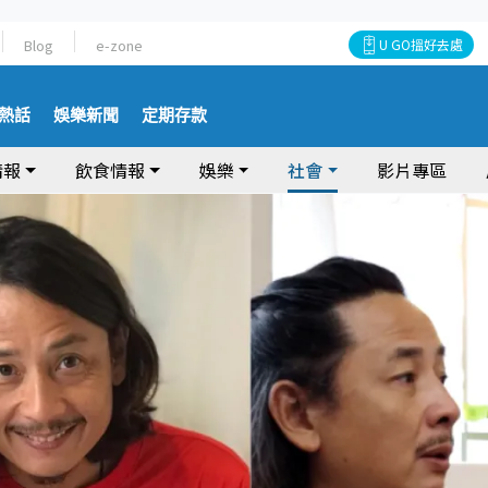
Blog
e-zone
U GO搵好去處
熱話
娛樂新聞
定期存款
情報
飲食情報
娛樂
社會
影片專區