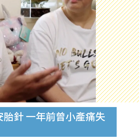
安胎針 一年前曾小產痛失