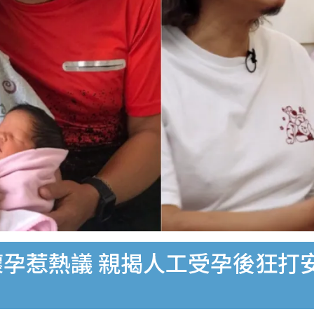
懷孕惹熱議 親揭人工受孕後狂打