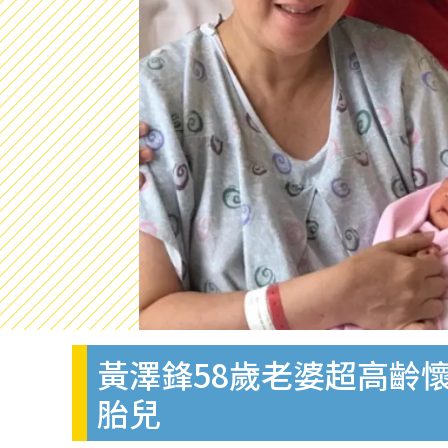
黃澤鋒58歲老婆超高齡
胎兒