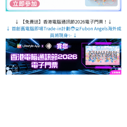
↓ 【免費送】香港電腦通訊節2026電子門票！↓
↓ 首創舊電腦即場Trade-in計劃🧑‍💻Fubon Angels海外成
員將現身✨ ↓