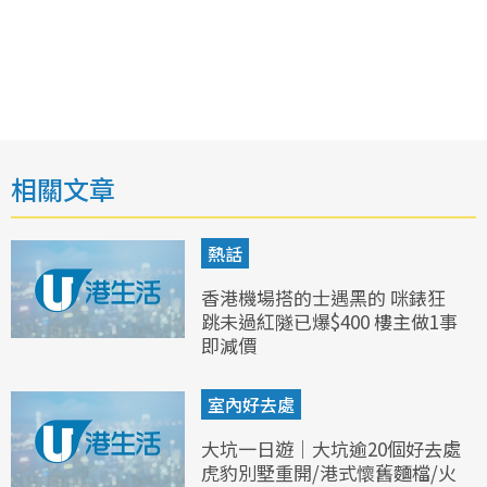
相關文章
熱話
香港機場搭的士遇黑的 咪錶狂
跳未過紅隧已爆$400 樓主做1事
即減價
室內好去處
大坑一日遊｜大坑逾20個好去處
虎豹別墅重開/港式懷舊麵檔/火