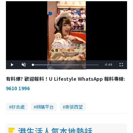
R
-
0:46
L
P
U
F
o
l
n
u
a
a
m
l
e
d
y
u
l
有料爆? 歡迎報料！U Lifestyle WhatsApp 報料專線:
e
t
s
d
e
c
m
:
r
9610 1996
7
e
0
e
a
.
n
4
3
i
%
好去處
網購平台
東張西望
n
i
港生活人氣本地熱話
n