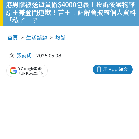
港男慘被送貨員偷$4000包裹！投訴後獲物歸
原主兼登門道歉！苦主：點解會披露個人資料
「私了」？
首頁
生活話題
熱話
文:
張詩朗
2025.05.08
在Google追蹤
用 App 睇文
《UHK 港生活》