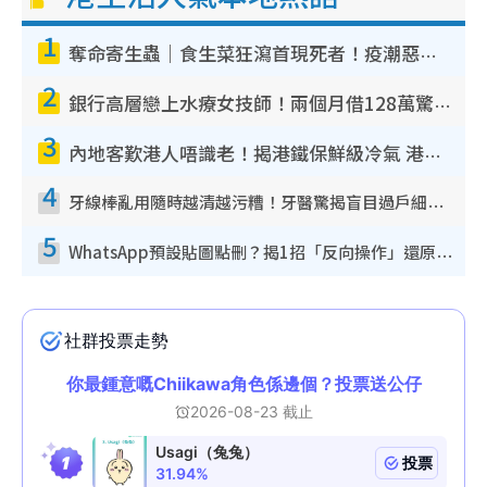
g
1
T
奪命寄生蟲｜食生菜狂瀉首現死者！疫潮惡化錄1.8萬宗病例 揭洗菜3大謬誤
i
2
銀行高層戀上水療女技師！兩個月借128萬驚覺「沉船」沉落火海 揭背後疑似邪教操控賣淫
m
3
e
內地客歎港人唔識老！揭港鐵保鮮級冷氣 港人求放過：咪投訴
4
牙線棒亂用隨時越清越污糟！牙醫驚揭盲目過戶細菌恐致蛀牙：呢種先係日常真保養
5
WhatsApp預設貼圖點刪？揭1招「反向操作」還原簡潔介面 附3步實測教學