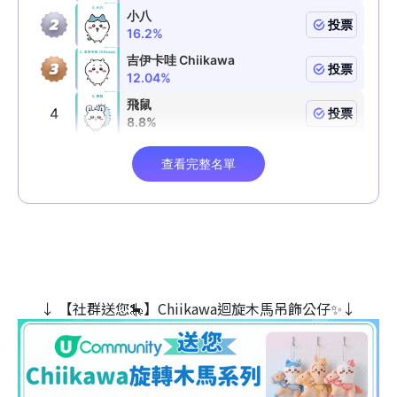
↓ 【社群送您🎠】Chiikawa迴旋木⾺吊飾公仔✨↓