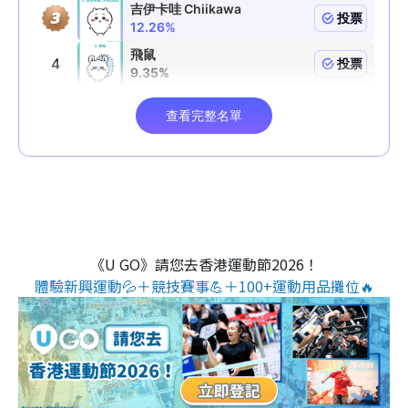
《U GO》請您去香港運動節2026！
體驗新興運動💦＋競技賽事💪＋100+運動用品攤位🔥