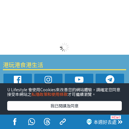
港玩港食港生活
U Lifestyle 會使用Cookies來改善您的網站體驗，請確定您同意
接受本網站之
私隱政策和使用條款
才可繼續瀏覽。
我已閱讀及同意
活動展覽
市集
開倉
尖沙咀好去處
銅鑼灣好去處
元朗好去處
荃灣好去處
旺角好去處
社會
餐廳情報
戶外郊遊
社會福利
本週好去處