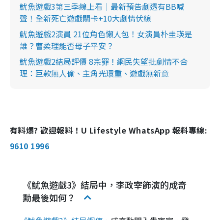
魷魚遊戲3第三季線上看｜最新預告劇透有BB喊
聲！全新死亡遊戲關卡+10大劇情伏線
魷魚遊戲2演員 21位角色懶人包！女演員朴圭瑛是
誰？曹柔理能否母子平安？
魷魚遊戲2結局評價 8宗罪！網民失望批劇情不合
理：巨款無人偷、主角光環重、遊戲無新意
有料爆? 歡迎報料！U Lifestyle WhatsApp 報料專線:
9610 1996
《魷魚遊戲3》結局中，李政宰飾演的成奇
勳最後如何？