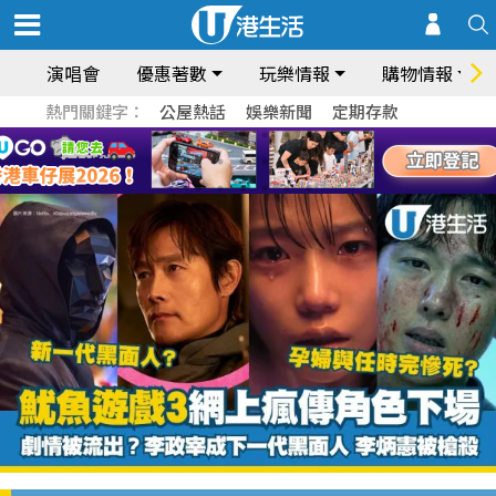
演唱會
優惠著數
玩樂情報
購物情報
熱門關鍵字：
公屋熱話
娛樂新聞
定期存款