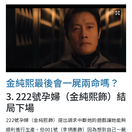
金純熙最後會一屍兩命嗎？
3. 222號孕婦（金純熙飾）結
局下場
222號孕婦（金純熙飾）提出請求中斷她的遊戲讓她能夠
順利進行生產，但001號（李炳憲飾）因為想到自己一屍