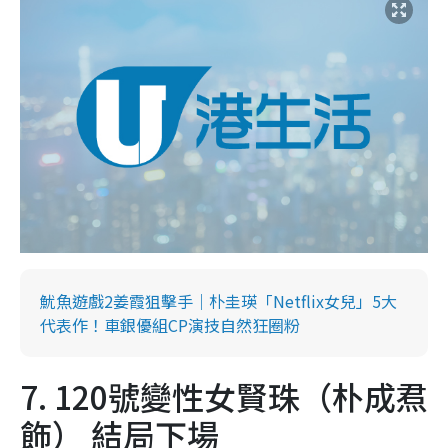
魷魚遊戲2姜霞狙擊手｜朴圭瑛「Netflix女兒」5大
代表作！車銀優組CP演技自然狂圈粉
7. 120號變性女賢珠（朴成焄
飾） 結局下場