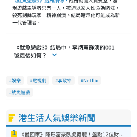
《魷魚遊戲3》結局網傳，
成奇勳闖入貴賓室，發
現遊戲主導者只有一人，被迫以家人性命為賭注，
殺死剩餘玩家，精神崩潰。結局暗示他可能成為新
一代管理者。
《魷魚遊戲3》結局中，李炳憲飾演的001
號最後如何？
娛樂
電視劇
李政宰
Netflix
魷魚遊戲
港生活人氣娛樂新聞
1
《愛回家》隱形富豪臥虎藏龍！盤點12位財氣逼人的有錢藝人：呢位靚女3億身家唔憂做