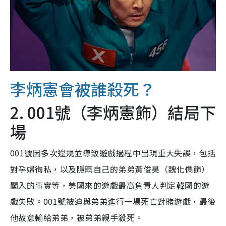
李炳憲會被誰殺死？
2. 001號（李炳憲飾）結局下
場
001號因多次違規並導致遊戲過程中出現重大失誤，包括
對孕婦徇私，以及隱瞞自己的弟弟黃俊昊（魏化儁飾）
闖入的事實等，美國來的遊戲最高負責人判定韓國的遊
戲失敗。001號被迫與弟弟進行一場死亡對賭遊戲，最後
他故意輸給弟弟，被弟弟親手殺死。