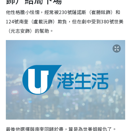
他性格膽小怯懦，經常被230號薩諾斯（崔勝鉉飾）和
124號南奎（盧載沅飾）欺負，但在劇中受到380號世美
（元志安飾）的幫助。
最後他選擇與南奎同歸於盡，算是為世美姐報仇了。