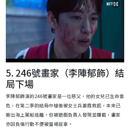
5. 246號畫家（李陣郁飾）結
局下場
李陣郁飾演的246號畫家是一位慈父，他的女兒已生命垂
危，在第二季的結局中槍後被女士兵姜霞救起，本來已
衝出海上駕船逃離，但被遊戲負責人發現並攔截，畫家
亦因負傷行動不便被當場捉拿。