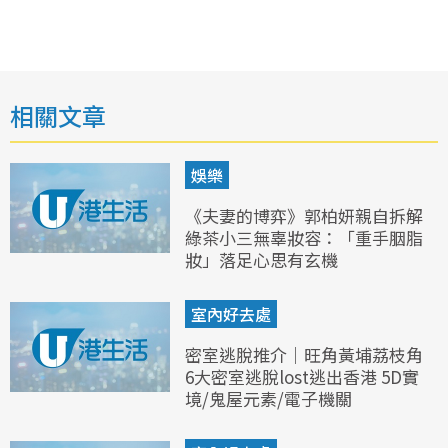
相關文章
娛樂
《夫妻的博弈》郭柏妍親自拆解
綠茶小三無辜妝容：「重手胭脂
妝」落足心思有玄機
室內好去處
密室逃脫推介｜旺角黃埔荔枝角
6大密室逃脫lost逃出香港 5D實
境/鬼屋元素/電子機關