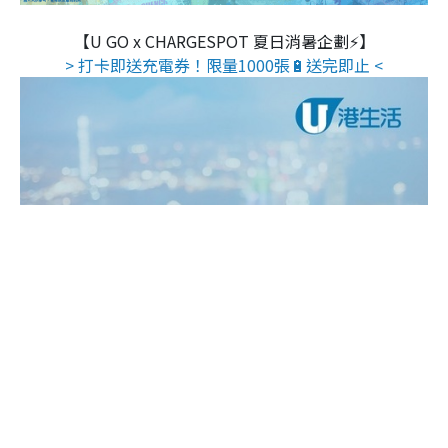
【U GO x CHARGESPOT 夏日消暑企劃⚡】
> 打卡即送充電券！限量1000張🔋送完即止 <