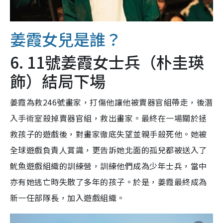
姜霞女兒是誰？
6. 11號姜霞女士兵（朴圭瑛
飾）結局下場
姜霞為救246號畫家，打傷他讓他被賣器官組帶走，後潛
入手術室殺掉賣器官組，救出畫家。最終在一場關於拯
救孩子的遊戲後，對畫家徹底失望並親手殺死他。她被
全球遊戲負責人賞識，更告訴她北面的孤兒都被送入了
魷魚遊戲組織的訓練營，訓練他們成為少年士兵，當中
亦有她逃亡時失散了多年的孩子。於是，姜霞最終成為
新一任部隊長，加入遊戲組織。