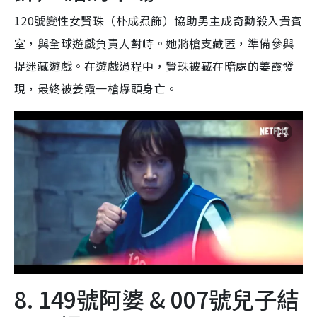
120號變性女賢珠（朴成焄飾）協助男主成奇勳殺入貴賓
室，與全球遊戲負責人對峙。她將槍支藏匿，準備參與
捉迷藏遊戲。在遊戲過程中，賢珠被藏在暗處的姜霞發
現，最終被姜霞一槍爆頭身亡。
8. 149號阿婆 & 007號兒子結