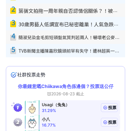
2
葉蒨文拍拖一周年親自否認情侶關係？！被質疑感情造假竟稱GM「普通同事」
3
30歲男藝人低調宣布已秘密離巢！人氣急跌變失蹤人口︰「這幾年過得並不容易」
4
簡淑兒染金毛剪短頭髮氣質判若兩人！嚇壞老公麥大力都認唔出：「你做咩事？」
5
TVB新聞主播陳嘉欣鏡頭前罕有失守！遭林超英一句說話突襲嚇親當場大笑