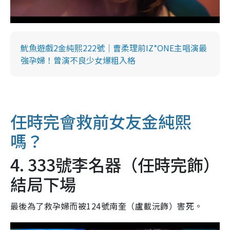
魷魚遊戲2金純熙222號｜曹柔理前IZ*ONE主唱演最
強孕婦！曾演不良少女爆粗入格
任時完會救前女友金純熙
嗎？
4. 333號李名器（任時完飾）
結局下場
最後為了救孕婦而被124號南奎（盧載沅飾）害死。