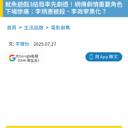
魷魚遊戲3結局率先劇透！網傳劇情重要角色
下場慘痛：李炳憲被殺、李政宰黑化？
首頁
生活話題
電影劇集
文:
李寶怡
2025.07.27
在Google追蹤
用 App 睇文
《UHK 港生活》