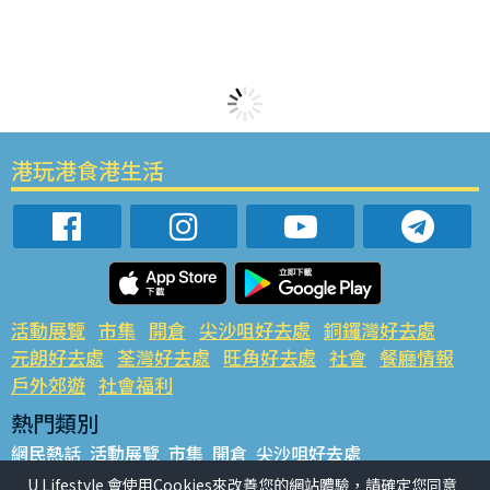
港玩港食港生活
活動展覽
市集
開倉
尖沙咀好去處
銅鑼灣好去處
元朗好去處
荃灣好去處
旺角好去處
社會
餐廳情報
戶外郊遊
社會福利
熱門類別
網民熱話
活動展覽
市集
開倉
尖沙咀好去處
銅鑼灣好去處
元朗好去處
荃灣好去處
旺角好去處
社會
U Lifestyle 會使用Cookies來改善您的網站體驗，請確定您同意