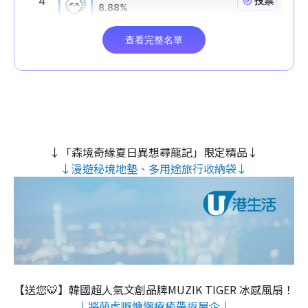
↓「森境奇緣夏日異想尋龍記」限定精品↓
↓漫遊秘境地墊、多用途旅行收納袋↓
【送您🐯】韓國超人氣文創品牌MUZIK TIGER 冰感風扇！
↓將萌虎嘅慵懶療癒帶返屋企↓