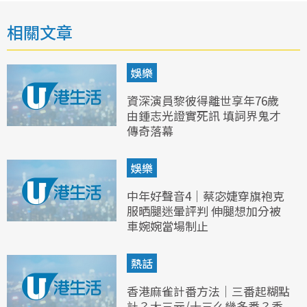
相關文章
娛樂
資深演員黎彼得離世享年76歲
由鍾志光證實死訊 填詞界鬼才
傳奇落幕
娛樂
中年好聲音4｜蔡宓婕穿旗袍克
服晒腿迷暈評判 伸腿想加分被
車婉婉當場制止
熱話
香港麻雀計番方法｜三番起糊點
計？大三元/十三么幾多番？香