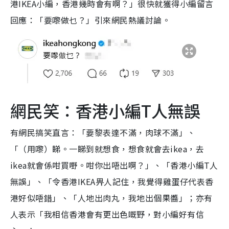
港IKEA小編，香港幾時會有啊？」很快就獲得小編留言
回應：「要嚟做乜？」引來網民熱議討論。
網民笑：香港小編T人無誤
有網民搞笑直言：「要黎表達不滿，肉球不滿」、
「（用嚟）睇。一睇到就想食，想食就會去ikea，去
ikea就會係咁買嘢。咁你出唔出啊？」、「香港小編T人
無誤」、「令香港IKEA畀人記住，我覺得雞蛋仔代表香
港好似唔錯」、「人地出肉丸，我地出個果醬」；亦有
人表示「我相信香港會有更出色嘅野，對小編好有信