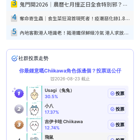
3
鬼門開2026｜農曆七月撞正日全食特別邪？專家警告切忌做一事！揭4大禁忌+2招保平安
4
奪命寄生蟲｜食生菜狂瀉首現死者！疫潮惡化錄1.8萬宗病例 揭洗菜3大謬誤
5
內地客歎港人唔識老！揭港鐵保鮮級冷氣 港人求放過：咪投訴