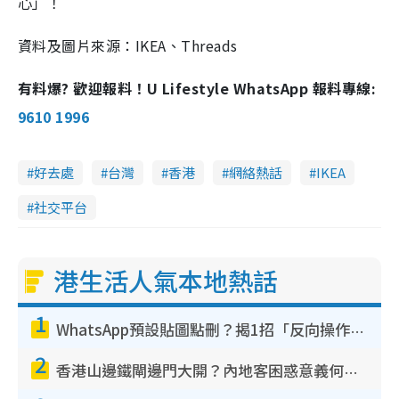
心」！
資料及圖片來源：IKEA、Threads
有料爆? 歡迎報料！U Lifestyle WhatsApp 報料專線:
9610 1996
好去處
台灣
香港
網絡熱話
IKEA
社交平台
港生活人氣本地熱話
1
WhatsApp預設貼圖點刪？揭1招「反向操作」還原簡潔介面 附3步實測教學
2
香港山邊鐵閘邊門大開？內地客困惑意義何在！網民神回覆：呢種叫法理性防禦