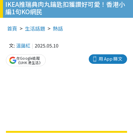
IKEA推瑞典肉丸鑰匙扣獲讚好可愛！香港小
編1句KO網民
首頁
生活話題
熱話
文:
溫藹紅
2025.05.10
在Google追蹤
用 App 睇文
《UHK 港生活》