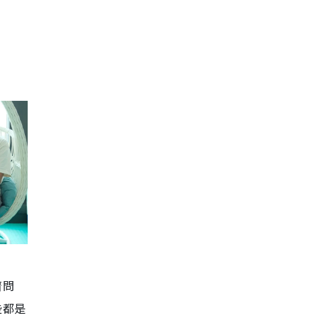
濟問
些都是