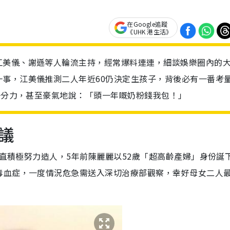
在Google追蹤
《UHK 港生活》
江美儀、謝遜等人輪流主持，經常爆料連連，細談娛樂圈內的
事，江美儀推測二人年近60仍決定生孩子，背後必有一番考
出一分力，甚至豪氣地說：「頭一年嘅奶粉錢我包！」
議
一直積極努力造人，5年前陳麗麗以52歲「超高齡產婦」身份誕
毒血症，一度情況危急需送入深切治療部觀察，幸好母女二人