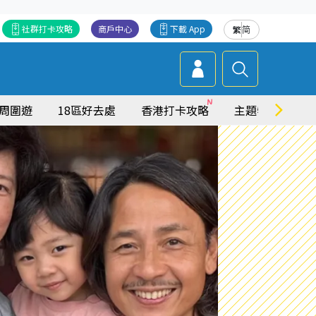
社群打卡攻略
商戶中心
下載 App
繁
简
周圍遊
18區好去處
香港打卡攻略
主題特集