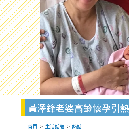
黃澤鋒老婆高齡懷孕引
首頁
生活話題
熱話