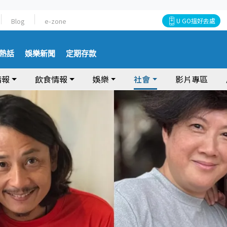
Blog
e-zone
U GO搵好去處
熱話
娛樂新聞
定期存款
情報
飲食情報
娛樂
社會
影片專區