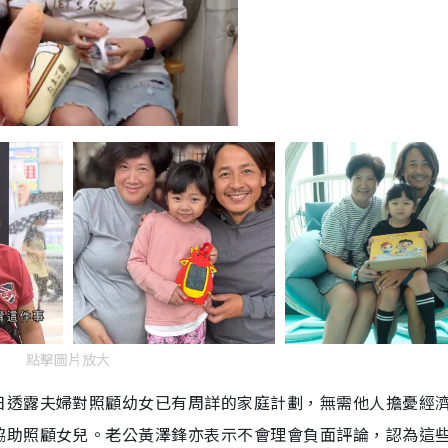
點擊圖片放大
日透露夫婦對照顧幼女已有周詳的家庭計劃，無需他人擔憂經
協助照顧女兒。老公黃澤鋒亦表示不會理會負面評論，認為這