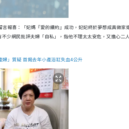
體留言報喜：「妃媽『愛的續約』成功，妃妃終於夢想成真做家
有不少網民批評夫婦「自私」，指他不理太太安危，又擔心二
產婦」質疑 首揭去年小產浴缸失血4公升