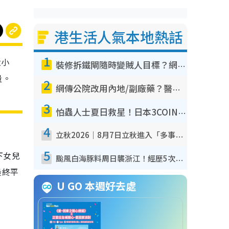
港生活人氣本地熱話
1
大小
裝修拆鐵閘隨時變賊人目標？網民揭2大關鍵用途：裝新式等於白裝？附新舊鐵閘分別
量。
2
網傳公院改用內地/副廠藥？醫生拆解正副廠分別 揭4類人換藥隨時出事
3
怕蟲人士夏日救星！日本3COINS爆紅驅蟲神器$45起 1招「全程免觸碰」輕鬆搞定小強
4
立秋2026｜8月7日立秋進入「多事之秋」 3件事唔做得！專家教6招開運 清枱頭／銀包納氣接好運
5
下女兒
颱風白海豚料周日襲浙江！經歷5次「眼牆置換」極罕見 成登陸內地最長途颱風
最終平
U GO 本週好去處