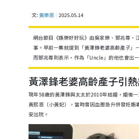
文:
黃樂恩
2025.05.14
網台節目《娛樂好好玩》由吳家樂、鄧兆尊、
事。早前一集就提到「黃澤鋒老婆高齡產子」一
而鄧兆尊則表示，作為「Uncle」的他也會
黃澤鋒老婆高齡產子引熱
現年58歲的黃澤鋒與太太於2010年結婚，婚後
黃熙恩（小黃妃），當時曾因血壓急升併發妊娠
安出院。