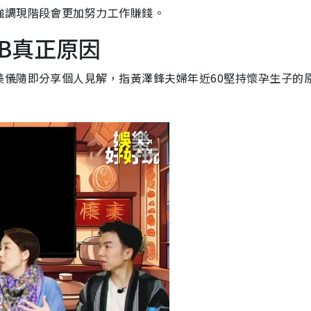
強調現階段會更加努力工作賺錢。
B真正原因
美儀隨即分享個人見解，指黃澤鋒夫婦年近60堅持懷孕生子的