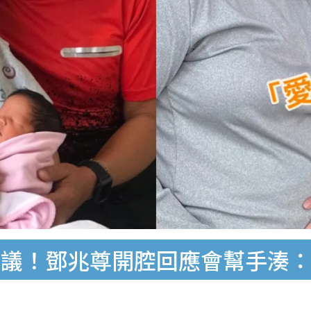
熱議！鄧兆尊開腔回應會幫手湊