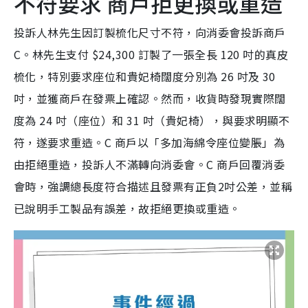
不符要求 商戶拒更換或重造
投訴人林先生因訂製梳化尺寸不符，向消委會投訴商戶
C。林先生支付 $24,300 訂製了一張全長 120 吋的真皮
梳化，特別要求座位和貴妃椅闊度分別為 26 吋及 30
吋，並獲商戶在發票上確認。然而，收貨時發現實際闊
度為 24 吋（座位）和 31 吋（貴妃椅），與要求明顯不
符，遂要求重造。C 商戶以「
多加海綿令座位變脹
」為
由拒絕重造，投訴人不滿轉向消委會。C 商戶回覆消委
會時，強調總長度符合描述且發票有正負2吋公差，並稱
已說明手工製品有誤差，故拒絕更換或重造。