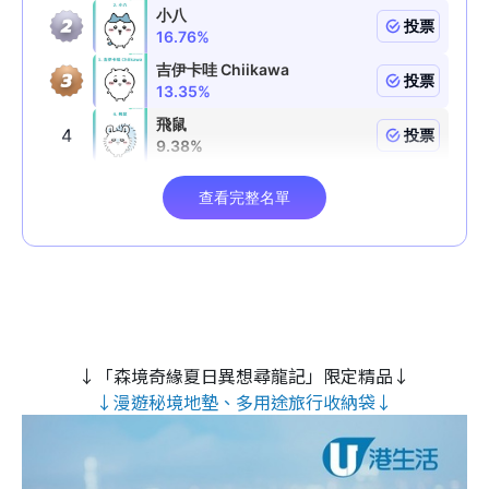
↓「森境奇緣夏日異想尋龍記」限定精品↓
↓漫遊秘境地墊、多用途旅行收納袋↓