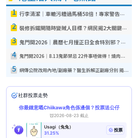
1
行李清潔｜車轆污糟過馬桶58倍！專家警告忌用酒精抹 教1招免污手除菌
2
裝修拆鐵閘隨時變賊人目標？網民揭2大關鍵用途：裝新式等於白裝？附新舊鐵閘分別
3
鬼門開2026｜農曆七月撞正日全食特別邪？專家警告切忌做一事！揭4大禁忌+2招保平安
4
鬼門開2026｜8.13鬼節禁忌 22件事唔做得！燒肉、刺身要少食？半夜勿吹口哨/打呢個電話
5
網傳公院改用內地/副廠藥？醫生拆解正副廠分別 揭4類人換藥隨時出事