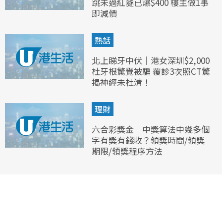
跳未過紅隧已爆$400 樓主做1事
即減價
熱話
北上睇牙中伏｜港女深圳$2,000
杜牙根驚覺被騙 覆診3次照CT驚
揭神經未杜清！
理財
六合彩獎金｜中獎算法中幾多個
字有獎有錢收？領獎時間/領獎
期限/領獎程序方法