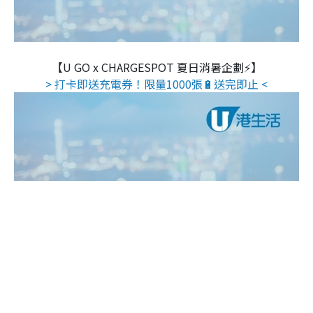
【U GO x CHARGESPOT 夏日消暑企劃⚡】
> 打卡即送充電券！限量1000張🔋送完即止 <