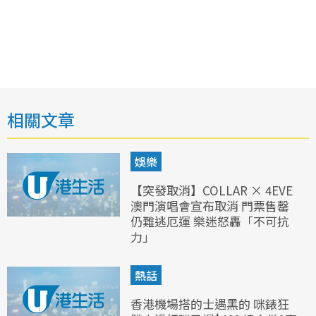
相關文章
娛樂
【突發取消】COLLAR × 4EVE
澳門演唱會宣布取消 門票售罄
仍難逃厄運 樂迷怒轟「不可抗
力」
熱話
香港機場搭的士遇黑的 咪錶狂