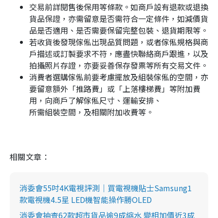
交易前詳閱售後保用等條款。如商戶設有退款或退換
貨品保證，亦需留意是否需符合一定條件，如減價貨
品是否適用、是否需要保留完整包裝、退貨期限等。
若收貨後發現傢俬出現品質問題，或者傢俬規格與商
戶描述或訂製要求不符，應盡快聯絡商戶跟進，以及
拍攝照片存證，亦要妥善保存發票等所有交易文件。
消費者選購傢俬前要考慮擺放及組裝傢俬的空間，亦
要留意額外「推路費」或「上落樓梯費」等附加費
用，向商戶了解傢俬尺寸、運輸安排、
所需組裝空間，及相關附加收費等。
相關文章：
消委會55吋4K電視評測｜買電視機貼士Samsung1
款電視機4.5星 LED機智能操作勝OLED
消委會抽查62款超市貨品逾9成縮水 變相加價近3成