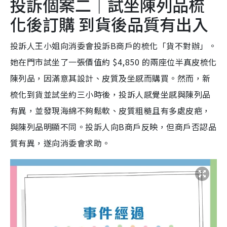
投訴個案二｜試坐陳列品梳
化後訂購 到貨後品質有出入
投訴人王小姐向消委會投訴B商戶的梳化「貨不對辦」。
她在門市試坐了一張價值約 $4,850 的兩座位半真皮梳化
陳列品，因滿意其設計、皮質及坐感而購買。然而，新
梳化到貨並試坐約三小時後，投訴人感覺坐感與陳列品
有異，並發現海綿不夠鬆軟、皮質粗糙且有多處皮疤，
與陳列品明顯不同。投訴人向B商戶反映，但商戶否認品
質有異，遂向消委會求助。