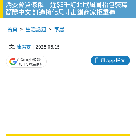
消委會買傢俬｜近$3千訂北歐風書枱包裝寫
簡體中文 訂造梳化尺寸出錯商家拒重造
首頁
生活話題
家居
文:
陳潔雯
2025.05.15
在Google追蹤
用 App 睇文
《UHK 港生活》