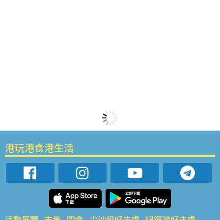
港玩港食港生活
活動展覽
市集
開倉
尖沙咀好去處
銅鑼灣好去處