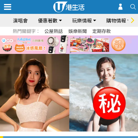
演唱會
優惠著數
玩樂情報
購物情報
熱門關鍵字：
公屋熱話
娛樂新聞
定期存款