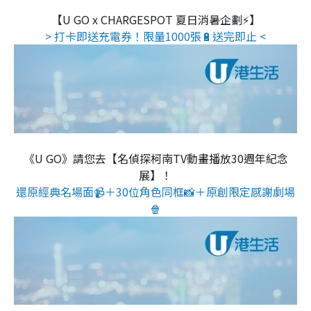
【U GO x CHARGESPOT 夏日消暑企劃⚡】
> 打卡即送充電券！限量1000張🔋送完即止 <
《U GO》請您去【名偵探柯南TV動畫播放30週年紀念
展】！
還原經典名場面📹＋30位角色同框📸＋原創限定感謝劇場
🍿