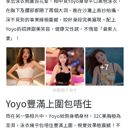
享出泳衣照廣告花絮，相中見Yoyo身穿平口黑色泳衣，
在胸下及腰部都開了兩個大洞，跪在沙灘上高炒拍攝，
深不見到的事業線極震撼，姣好身段完美展現。配上
Yoyo的招牌甜美笑容，健康又性感，不愧是「最索人
妻」！
+7
點擊圖片放大
Yoyo豐滿上圍包唔住
而在另一張相片中，Yoyo就側身晒身材，32C美胸極為
澎湃，泳衣幾乎包唔住豐滿上圍，視覺效果極震撼！不