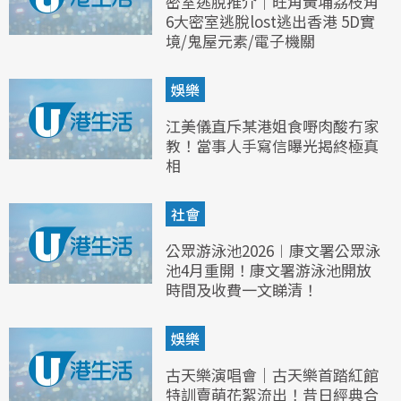
密室逃脫推介｜旺角黃埔荔枝角
6大密室逃脫lost逃出香港 5D實
境/鬼屋元素/電子機關
娛樂
江美儀直斥某港姐食嘢肉酸冇家
教！當事人手寫信曝光揭終極真
相
社會
公眾游泳池2026︱康文署公眾泳
池4月重開！康文署游泳池開放
時間及收費一文睇清！
娛樂
古天樂演唱會｜古天樂首踏紅館
特訓賣萌花絮流出！昔日經典合