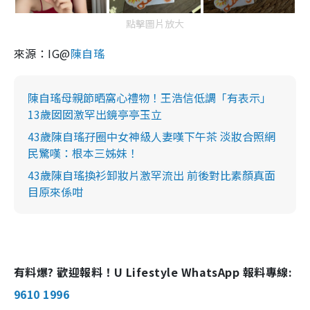
點擊圖片放大
來源：IG@
陳自瑤
陳自瑤母親節晒窩心禮物！王浩信低調「有表示」
13歲囡囡激罕出鏡亭亭玉立
43歲陳自瑤孖圈中女神級人妻嘆下午茶 淡妝合照網
民驚嘆：根本三姊妹！
43歲陳自瑤換衫卸妝片激罕流出 前後對比素顏真面
目原來係咁
有料爆? 歡迎報料！U Lifestyle WhatsApp 報料專線:
9610 1996