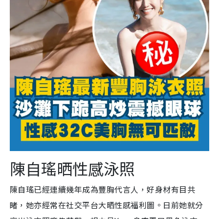
陳自瑤晒性感泳照
陳自瑤已經連續幾年成為豐胸代言人，好身材有目共
睹，她亦經常在社交平台大晒性感福利圖。日前她就分