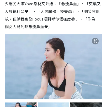
少網民大讚Yoyo身材又升級：「😍流鼻血」、「突襲又
大放福利😍❤️」、「人間胸器，極美😱」、「個笑容係
靚，但係我完全Focus唔到喺你個樣度😂」、「作為一
個女人見到都想流鼻血❤️」