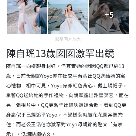
+5
點擊圖片放大
陳自瑤13歲囡囡激罕出鏡
陳自瑤一向樣靚身材好，但其實她的囡囡QQ都已經13
歲，日前母親節Yoyo亦在社交平台貼出QQ送給她的窩
心禮物。相中可見，Yoyo身穿紅色背心，戴上購帽子，
拿著QQ送給她的手作禮物，向鏡頭露出甜蜜笑容。而在
另一張相片中，QQ更激罕出鏡與媽媽合照，看到QQ更
身高似乎已經追平Yoyo，不過樣貌就被花花圖案遮掩
住。而老公王浩信亦激罕對Yoyo母親節的貼文「有表
示」，低調點讚帖文。