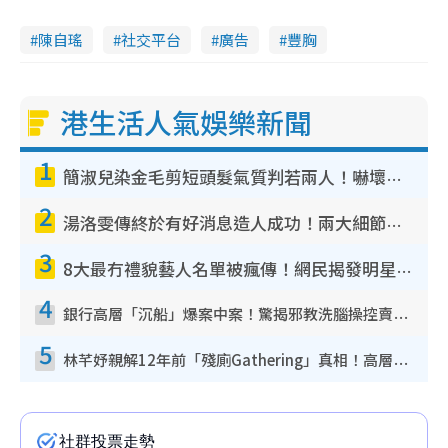
陳自瑤
社交平台
廣告
豐胸
港生活人氣娛樂新聞
1
簡淑兒染金毛剪短頭髮氣質判若兩人！嚇壞老公麥大力都認唔出：「你做咩事？」
2
湯洛雯傳終於有好消息造人成功！兩大細節曝孕味極濃惹猜測：大肚婆先會咁！
3
8大最冇禮貌藝人名單被瘋傳！網民揭發明星真面目 一致數臭呢位係無品天花板？
4
銀行高層「沉船」爆案中案！驚揭邪教洗腦操控賣淫被吞600萬 幕後黑手講多錯多
5
林芊妤親解12年前「殘廁Gathering」真相！高層解約一句話重創尊嚴至今拒返TVB