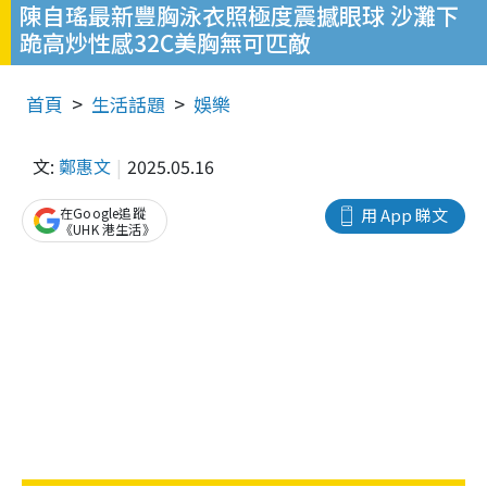
陳自瑤最新豐胸泳衣照極度震撼眼球 沙灘下
跪高炒性感32C美胸無可匹敵
首頁
生活話題
娛樂
文:
鄭惠文
2025.05.16
在Google追蹤
用 App 睇文
《UHK 港生活》