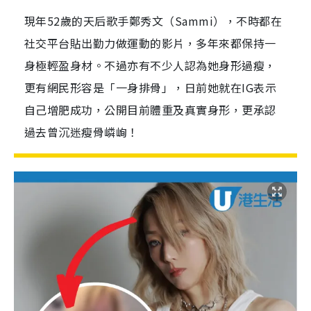
現年52歲的天后歌手鄭秀文（Sammi），不時都在
社交平台貼出勤力做運動的影片，多年來都保持一
身極輕盈身材。不過亦有不少人認為她身形過瘦，
更有網民形容是「一身排骨」，日前她就在IG表示
自己增肥成功，公開目前體重及真實身形，更承認
過去曾沉迷瘦骨嶙峋！