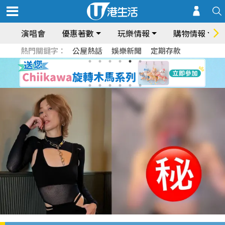
演唱會
優惠著數
玩樂情報
購物情報
熱門關鍵字：
公屋熱話
娛樂新聞
定期存款