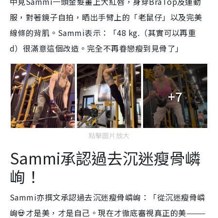
中見Sammi一頭金髮畫上大紅唇，身穿BraTop及運動
服，對著鏡子自拍，晒出手臂上的「老鼠仔」以及完美
線條的背肌。Sammi表示：「48 kg.（其實可以再重
d）很滿意這個改造。完全不再眷戀瘦到見骨了」
+7
點擊圖片放大
Sammi承認過去沉迷瘦骨嶙
峋！
Sammi亦撰文承認過去沉迷瘦骨嶙峋：「從沉迷瘦骨嶙
峋💀才是美，才是自己。現在才徹底審視真正的美———