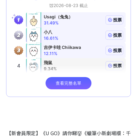
【新會員限定】《U GO》請你睇👹《蠟筆小新劇場版：千