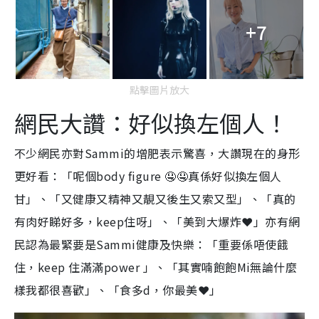
+7
點擊圖片放大
網民大讚：好似換左個人！
不少網民亦對Sammi的增肥表示驚喜，大讚現在的身形
更好看：「呢個body figure 🤤🤤真係好似換左個人
甘」、「又健康又精神又靚又後生又索又型」、「真的
有肉好睇好多，keep住呀」、「美到大爆炸❤️」亦有網
民認為最緊要是Sammi健康及快樂：「重要係唔使餓
住，keep 住滿滿power 」、「其實喃飽飽Mi無論什麼
樣我都很喜歡」、「食多d，你最美❤️」