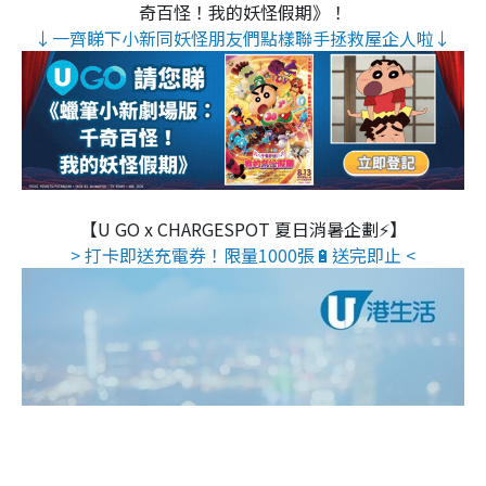
奇百怪！我的妖怪假期》！
↓一齊睇下小新同妖怪朋友們點樣聯手拯救屋企人啦↓
【U GO x CHARGESPOT 夏日消暑企劃⚡】
> 打卡即送充電券！限量1000張🔋送完即止 <