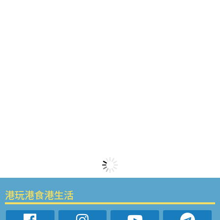
港玩港食港生活