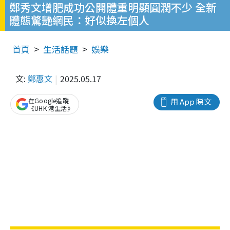
鄭秀文增肥成功公開體重明顯圓潤不少 全新
體態驚艷網民：好似換左個人
首頁
生活話題
娛樂
文:
鄭惠文
2025.05.17
在Google追蹤
用 App 睇文
《UHK 港生活》