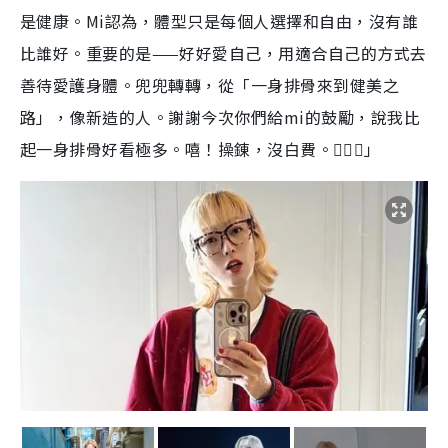
是健康。Mi認為，體型只是每個人選擇和自由，沒有誰
比誰好。重要的是——好好愛自己，用適合自己的方式去
善待愛護身體。兜兜轉轉，從「一身排骨來到健美之
路」，像新造的人。謝謝今次你們給mi的鼓勵，說我比
起一身排骨好看極多。嘻！操錬，沒白費。🏋️‍♂️😸」