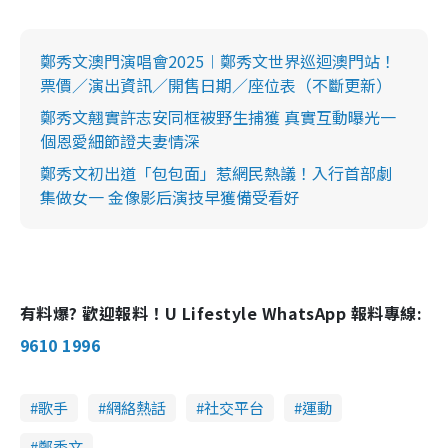
鄭秀文澳門演唱會2025︱鄭秀文世界巡迴澳門站！
票價／演出資訊／開售日期／座位表（不斷更新）
鄭秀文翹實許志安同框被野生捕獲 真實互動曝光一
個恩愛細節證夫妻情深
鄭秀文初出道「包包面」惹網民熱議！入行首部劇
集做女一 金像影后演技早獲備受看好
有料爆? 歡迎報料！U Lifestyle WhatsApp 報料專線:
9610 1996
歌手
網絡熱話
社交平台
運動
鄭秀文