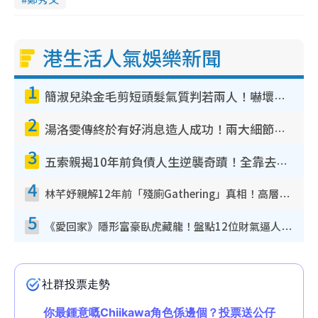
港生活人氣娛樂新聞
1
簡淑兒染金毛剪短頭髮氣質判若兩人！嚇壞老公麥大力都認唔出：「你做咩事？」
2
湯洛雯傳終於有好消息造人成功！兩大細節曝孕味極濃惹猜測：大肚婆先會咁！
3
五索親揭10年前負債人生逆襲奇蹟！全靠去一地方轉運後即遇上馬先生
4
林芊妤親解12年前「殘廁Gathering」真相！高層解約一句話重創尊嚴至今拒返TVB
5
《愛回家》隱形富豪臥虎藏龍！盤點12位財氣逼人的有錢藝人：呢位靚女3億身家唔憂做