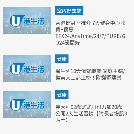
室內好去處
香港健身室推介 7大健身中心收
費+優惠
EFX24/Anytime/24/7/PURE/G
O24邊間好
健康
醫生列10大傷腎職業 家庭主婦/
健美人士都上榜！附護腎建議
健康
義大利92歲婆婆肌耐力如20歲
公開2大生活習慣【附長者增肌3
貼士】