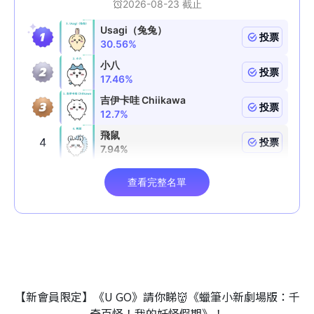
【新會員限定】《U GO》請你睇👹《蠟筆小新劇場版：千
奇百怪！我的妖怪假期》！