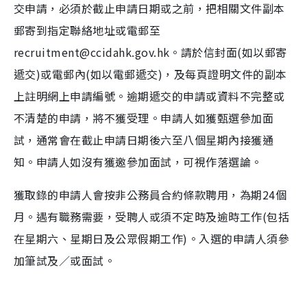
交申請，必須於截止申請日期或之前，把相關文件副本
郵寄到指定聯絡地址或電郵至
recruitment@ccidahk.gov.hk。請於信封面(如以郵寄
遞交)或電郵內(如以電郵遞交)，及每頁證明文件的副本
上註明網上申請編號。逾期遞交的申請或資料不完整或
不清楚的申請，將不獲受理。申請人如獲甄選參加面
試，通常會在截止申請日期後六至八個星期內接獲通
知。申請人如沒有獲邀參加面試，可視作落選論。
獲取錄的申請人會按非公務員合約條款聘用，為期24個
月。遇有職務需要，受聘人或須不定時及逾時工作(包括
在星期六、星期日及公眾假期工作)。入選的申請人須參
加筆試及／或面試。