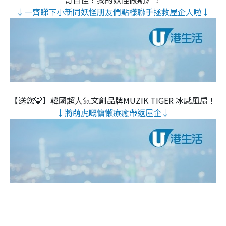
↓一齊睇下小新同妖怪朋友們點樣聯手拯救屋企人啦↓
【送您🐯】韓國超人氣文創品牌MUZIK TIGER 冰感風扇！
↓將萌虎嘅慵懶療癒帶返屋企↓