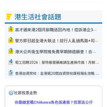
港生活社會話題
1
高才通來港2個月辭職逃回內地！控訴港企3宗罪 歎微管理極窒息
2
警方即日起全港大執法！捉行人亂過馬路+司機不專注駕駛！亂過馬路罰$2000
3
港大公共衞生學院推免費早期肺癌篩查！合資格人士將獲全額資助定期血液化驗／電腦斷層掃描／風險評估
4
筍工招聘2026｜萊特維健藥廠請生產操作員！月薪高達$1.7萬 冷氣廠房/五天工作/保證雙糧
5
香港自資院校︱全港逾20間自資院校課程報名攻略 留位費可退/申請日期/報名連結