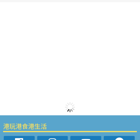
港玩港食港生活