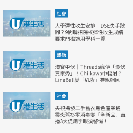
社會
大學彈性收生安排｜DSE失手跛
腳？9間聯招院校彈性收生成績
要求門檻適用學科一覽
熱話
淘寶中伏｜Threads瘋傳「最伏
買家秀」！Chiikawa中輻射？
LinaBell變「紙紮」嚇親網民
社會
央視揭發二手舊衣黑色產業鏈
霉斑舊衫零消毒變「全新品」直
播3大促銷字眼須警惕！