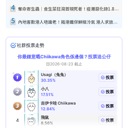
4
奪命寄生蟲｜食生菜狂瀉首現死者！疫潮惡化錄1.8萬宗病例 揭洗菜3大謬誤
5
內地客歎港人唔識老！揭港鐵保鮮級冷氣 港人求放過：咪投訴