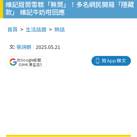
維記甜筒雪糕「無筒」！多名網民開箱「隱藏
款」 維記牛奶咁回應
首頁
生活話題
熱話
文:
張詩朗
2025.05.21
在Google追蹤
用 App 睇文
《UHK 港生活》