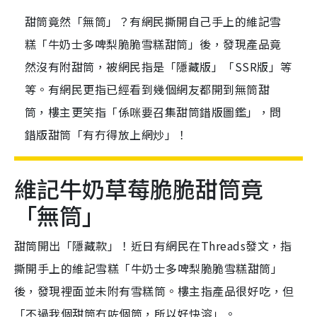
甜筒竟然「無筒」？有網民撕開自己手上的維記雪
糕「牛奶士多啤梨脆脆雪糕甜筒」後，發現產品竟
然沒有附甜筒，被網民指是「隱藏版」「SSR版」等
等。有網民更指已經看到幾個網友都開到無筒甜
筒，樓主更笑指「係咪要召集甜筒錯版圖鑑」，問
錯版甜筒「有冇得放上網炒」！
維記牛奶草莓脆脆甜筒竟
「無筒」
甜筒開出「隱藏款」！近日有網民在Threads發文，指
撕開手上的維記雪糕「牛奶士多啤梨脆脆雪糕甜筒」
後，發現裡面並未附有雪糕筒。樓主指產品很好吃，但
「不過我個甜筒冇咗個筒，所以好快溶」。