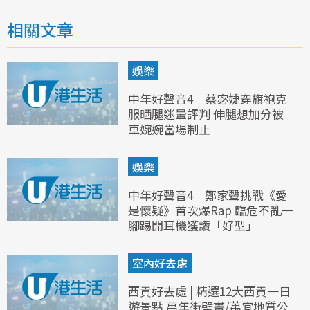
相關文章
娛樂
中年好聲音4｜蔡宓婕穿旗袍克
服晒腿迷暈評判 伸腿想加分被
車婉婉當場制止
娛樂
中年好聲音4｜鄭家聲挑戰《愛
是懷疑》首次爆Rap 臨危不亂一
腳踢開耳機獲讚「好型」
室內好去處
西貢好去處 | 精選12大西貢一日
遊景點 萬年街壁畫/萬宜地質公