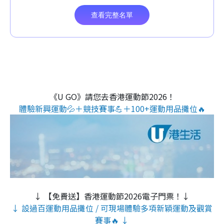
《U GO》請您去香港運動節2026！
體驗新興運動💦＋競技賽事💪＋100+運動用品攤位🔥
↓ 【免費送】香港運動節2026電子門票！↓
↓ 設過百運動用品攤位 / 可現場體驗多項新穎運動及觀賞
賽事🔥 ↓