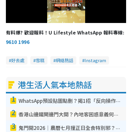
l
a
有料爆? 歡迎報料！U Lifestyle WhatsApp 報料專線:
y
9610 1996
V
好去處
雪糕
網絡熱話
Instagram
i
d
港生活人氣本地熱話
e
1
o
WhatsApp預設貼圖點刪？揭1招「反向操作」還原簡潔介面 附3步實測教學
2
香港山邊鐵閘邊門大開？內地客困惑意義何在！網民神回覆：呢種叫法理性防禦
3
鬼門開2026｜農曆七月撞正日全食特別邪？專家警告切忌做一事！揭4大禁忌+2招保平安