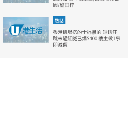
園/鹽田梓
熱話
香港機場搭的士遇黑的 咪錶狂
跳未過紅隧已爆$400 樓主做1事
即減價