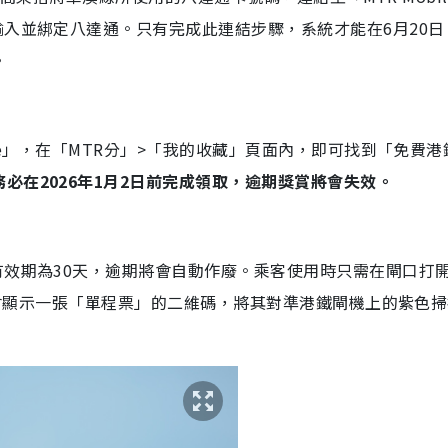
輸入並綁定八達通。只有完成此連結步驟，系統才能在6月20日
。
ile」，在「MTR分」>「我的收藏」頁面內，即可找到「免費港
務必在2026年1月2日前完成領取，逾期獎賞將會失效。
有效期為30天，逾期將會自動作廢。乘客使用時只需在閘口打
面便會顯示一張「單程票」的二維碼，將其對準港鐵閘機上的紫色