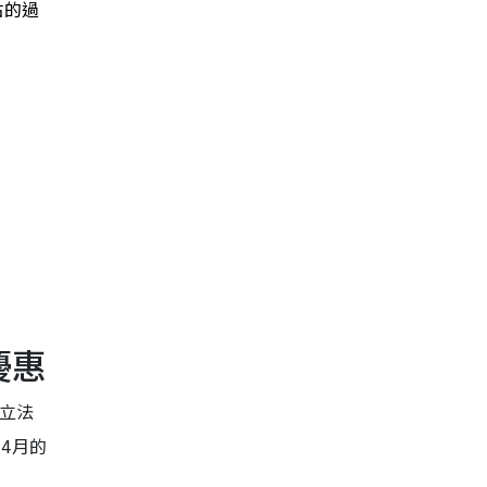
站的過
優惠
立法
4月的