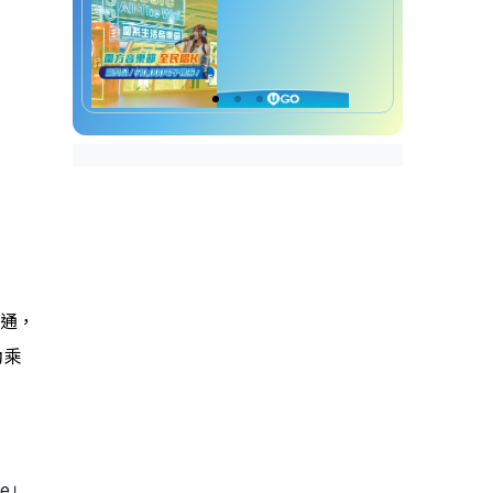
達通，
助乘
e」