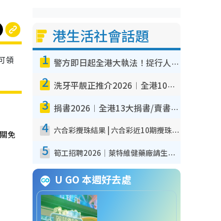
港生活社會話題
1
可領
警方即日起全港大執法！捉行人亂過馬路+司機不專注駕駛！亂過馬路罰$2000
2
洗牙平靚正推介2026︱全港10大牙科診所/醫院懶人包 夜診至8點/鎮靜潔牙/醫療券適用
3
捐書2026︱全港13大捐書/賣書地點懶人包 二手課本最高$150＋舊書換免費咖啡/戲票
4
六合彩攪珠結果 | 六合彩近10期攪珠結果出爐+ 近30期最旺熱門中獎號碼
關免
5
筍工招聘2026｜萊特維健藥廠請生產操作員！月薪高達$1.7萬 冷氣廠房/五天工作/保證雙糧
U GO 本週好去處