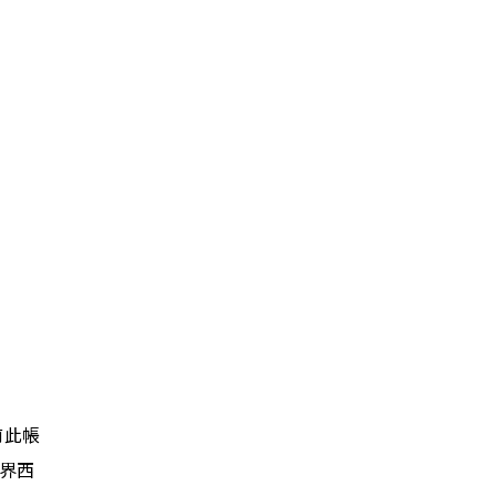
前此帳
界西