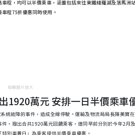
絡車程，均可以半價乘車，涵蓋包括來往東鐵綫羅湖及落馬洲
車程75折優惠同時使用。
點擊圖片放大
1920萬元 安排一日半價乘車
號系統故障的事件，造成全線停駛。運輸及物流局局長陳美寶在
件，撥出合共1920萬元回饋乘客，連同早前分別於今年2月及
「特別車費日」為乘客提供半價乘車優惠。