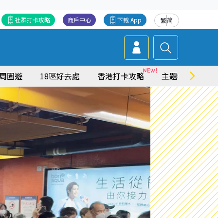
社群打卡攻略
商戶中心
下載 App
繁
简
周圍遊
18區好去處
香港打卡攻略
主題特集