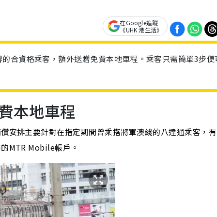
在Google追蹤
《UHK 港生活》
響的合資格乘客，額外送贈免費本地車程。乘客只需簡單3步便
費本地車程
補償安排主要針對在指定期間曾乘搭將軍澳綫的八達通乘客，有
TR Mobile帳戶。