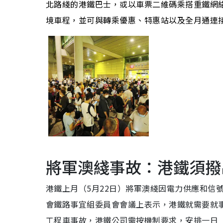
北路綫的港鐵巴士，或以車票二維碼乘搭重鐵網
境車程，並可與轉乘優惠、特惠站以及全月通連接
將軍澳綫事故：港鐵須撥出
港鐵上月（5月22日）將軍澳綫因電力供應和信
會鐵路事宜組委員會會議上表示，港鐵就需要就事
工程車事故，港鐵公司需按機制要求，安排一日