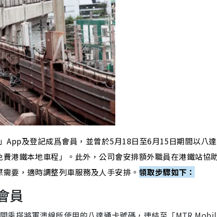
le」App及登記成爲會員，並曾於5月18日至6月15日期間以八
免費港鐵本地車程」。此外，公司
會安排額外職員在港鐵站協
際需要，適時調整列車服務及人手安排。
領取步驟如下：
會員
述期間乘搭將軍澳線所使用的八達通卡號碼，連結至「MTR Mobil