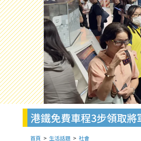
港鐵免費車程3步領取將軍
首頁
生活話題
社會