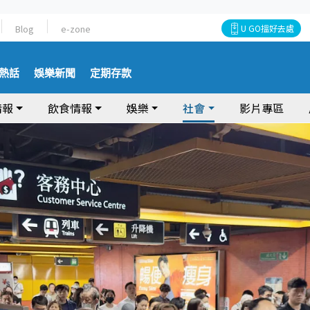
Blog
e-zone
U GO搵好去處
熱話
娛樂新聞
定期存款
情報
飲食情報
娛樂
社會
影片專區