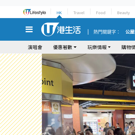
HK
Travel
Food
Beauty
熱門關鍵字：
公屋
演唱會
優惠著數
玩樂情報
購物