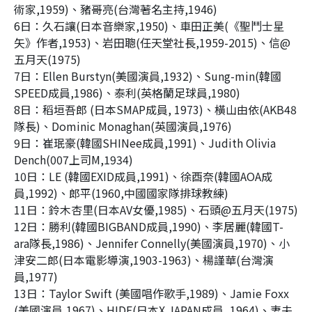
術家
,1959)
、豬哥亮
(
台灣著名主持
,1946)
6
日：久石讓
(
日本音樂家
,1950)
、車田正美
(
《聖鬥士星
矢》作者
,1953)
、岩田聰
(
任天堂社長
,1959-2015)
、信
@
五月天
(1975)
7
日：
Ellen Burstyn(
美國演員
,1932)
、
Sung-min(
韓國
SPEED
成員
,1986)
、泰利
(
英格蘭足球員
,1980)
8
日：稻垣吾郎
(
日本
SMAP
成員
, 1973)
、橫山由依
(AKB48
隊長
)
、
Dominic Monaghan(
英國演員
,1976)
9
日：崔珉豪
(
韓國
SHINee
成員
,1991)
、
Judith Olivia
Dench(007
上司
M,1934)
10
日：
LE (
韓國
EXID
成員
,1991)
、徐酉奈
(
韓國
AOA
成
員
,1992)
、郎平
(1960,
中國國家隊排球教練
)
11
日：鈴木杏里
(
日本
AV
女優
,1985)
、石頭
@
五月天
(1975)
12
日：勝利
(
韓國
BIGBAND
成員
,1990)
、李居麗
(
韓國
T-
ara
隊長
,1986)
、
Jennifer Connelly(
美國演員
,1970)
、小
津安二郎
(
日本電影導演
,1903-1963)
、楊謹華
(
台灣演
員
,1977)
13
日：
Taylor Swift (
美國唱作歌手
,1989)
、
Jamie Foxx
(
美國演員
,1967)
、
HIDE(
日本
X JAPAN
成員
, 1964)
、妻夫