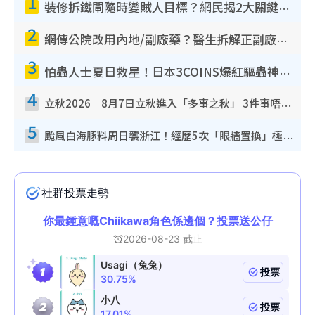
1
裝修拆鐵閘隨時變賊人目標？網民揭2大關鍵用途：裝新式等於白裝？附新舊鐵閘分別
2
網傳公院改用內地/副廠藥？醫生拆解正副廠分別 揭4類人換藥隨時出事
3
怕蟲人士夏日救星！日本3COINS爆紅驅蟲神器$45起 1招「全程免觸碰」輕鬆搞定小強
4
立秋2026｜8月7日立秋進入「多事之秋」 3件事唔做得！專家教6招開運 清枱頭／銀包納氣接好運
5
颱風白海豚料周日襲浙江！經歷5次「眼牆置換」極罕見 成登陸內地最長途颱風