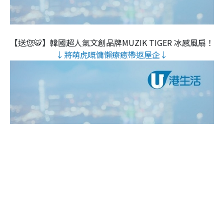
【送您🐯】韓國超人氣文創品牌MUZIK TIGER 冰感風扇！
↓將萌虎嘅慵懶療癒帶返屋企↓