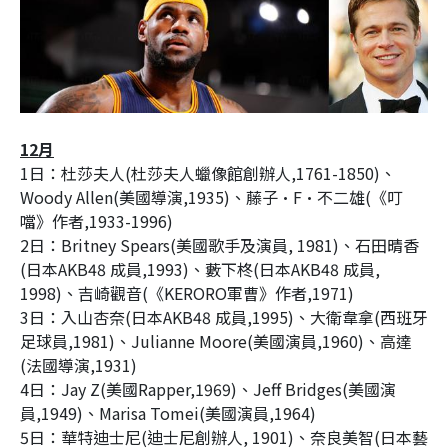
12
月
1
日：杜莎夫人
(
杜莎夫人蠟像館創辦人
,1761-1850)
、
Woody Allen(
美國導演
,1935)
、藤子·
F
·不二雄
(
《叮
噹》作者
,1933-1996)
2
日：
Britney Spears(
美國歌手及演員
, 1981)
、石田晴香
(
日本
AKB48
成員
,1993)
、藪下柊
(
日本
AKB48
成員
,
1998)
、吉崎觀音
(
《
KERORO
軍曹》作者
,1971)
3
日：入山杏奈
(
日本
AKB48
成員
,1995)
、大衛韋拿
(
西班牙
足球員
,1981)
、
Julianne Moore(
美國演員
,1960)
、高達
(
法國導演
,1931)
4
日：
Jay Z(
美國
Rapper,1969)
、
Jeff Bridges(
美國演
員
,1949)
、
Marisa Tomei(
美國演員
,1964)
5
日：華特迪士尼
(
迪士尼創辦人
, 1901)
、奈良美智
(
日本藝