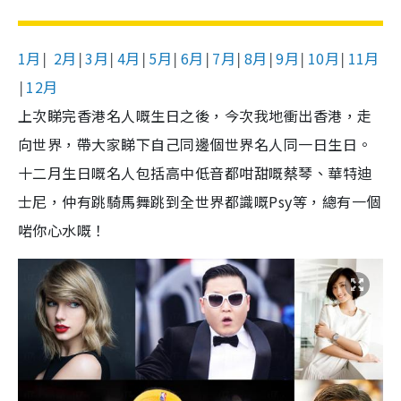
1月
2月
3月
4月
5月
6月
7月
8月
9月
10月
11月
│
│
│
│
│
│
│
│
│
│
12月
│
上次睇完香港名人嘅生日之後，今次我地衝出香港，走
向世界，帶大家睇下自己同邊個世界名人同一日生日。
十二月生日嘅名人包括高中低音都咁甜嘅蔡琴、華特迪
士尼，仲有跳騎馬舞跳到全世界都識嘅
Psy
等，總有一個
啱你心水嘅！