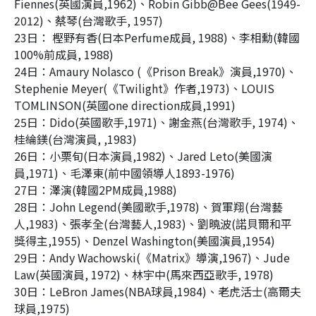
Fiennes(
英國演員
,1962)
、
Robin Gibb@Bee Gees(1949-
2012)
、蔡琴
(
台灣歌手
, 1957)
23
日：
樫野有香
(
日本
Perfume
成員
, 1988)
、李相勳
(
韓國
100%
前成員
, 1988)
24
日：
Amaury Nolasco (
《
Prison Break
》演員
,1970)
、
Stephenie Meyer(
《
Twilight
》作者
,1973)
、
LOUIS
TOMLINSON(
英國
one direction
成員
,1991)
25
日：
Dido(
英國歌手
,1971)
、謝金燕
(
台灣歌手
, 1974)
、
桂綸鎂
(
台灣演員
, ,1983)
26
日：小栗旬
(
日本演員
,1982)
、
Jared Leto(
美國演
員
,1971)
、毛澤東
(
前中國領導人
1893-1976)
27
日：澤演
(
韓國
2PM
成員
,1988)
28
日：
John Legend(
美國歌手
,1978)
、賀軍翔
(
台灣藝
人
,1983)
、張孝全
(
台灣藝人
,1983)
、劉曉波
(
諾貝爾和平
獎得主
,1955)
、
Denzel Washington(
美國演員
,1954)
29
日：
Andy Wachowski(
《
Matrix
》導演
,1967)
、
Jude
Law(
英國演員
, 1972)
、林宇中
(
馬來西亞歌手
, 1978)
30
日：
LeBron James(NBA
球員
,1984)
、老虎活士
(
高爾夫
球員
,1975)