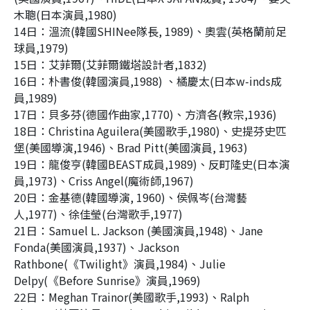
木聰
(
日本演員
,1980)
14
日：溫流
(
韓國
SHINee
隊長
, 1989)
、奧雲
(
英格蘭前足
球員
,1979)
15
日：艾菲爾
(
艾菲爾鐵塔設計者
,1832)
16
日：朴書俊
(
韓國演員
,1988)
、橘慶太
(
日本
w-inds
成
員
,1989)
17
日：貝多芬
(
德國作曲家
,1770)
、方濟各
(
教宗
,1936)
18
日：
Christina Aguilera(
美國歌手
,1980)
、史提芬史匹
堡
(
美國導演
,1946)
、
Brad Pitt(
美國演員
, 1963)
19
日：龍俊亨
(
韓國
BEAST
成員
,1989)
、反町隆史
(
日本演
員
,1973)
、
Criss Angel(
魔術師
,1967)
20
日：金基德
(
韓國導演
, 1960)
、侯佩岑
(
台灣藝
人
,1977)
、徐佳瑩
(
台灣歌手
,1977)
21
日：
Samuel L. Jackson (
美國演員
,1948)
、
Jane
Fonda(
美國演員
,1937)
、
Jackson
Rathbone(
《
Twilight
》演員
,1984)
、
Julie
Delpy(
《
Before Sunrise
》演員
,1969)
22
日：
Meghan Trainor(
美國歌手
,1993)
、
Ralph