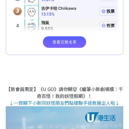
【新會員限定】《U GO》請你睇👹《蠟筆小新劇場版：千
奇百怪！我的妖怪假期》！
↓一齊睇下小新同妖怪朋友們點樣聯手拯救屋企人啦↓