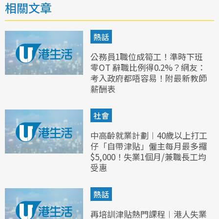
相關文章
熱話
公務員1職位成筍工！準時下班
零OT 辭職比例得0.2%？網友：
考入政府都唔容易！附最新教師
薪酬表
社會
中高齡就業計劃︱40歲以上打工
仔「自帶津貼」僱主每月最多攞
$5,000！失業1個月/兼職長工均
受惠
熱話
再培訓津貼熱門課程︱港人失業