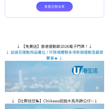
↓ 【免費送】香港運動節2026電子門票！↓
↓ 設過百運動用品攤位 / 可現場體驗多項新穎運動及觀賞
賽事🔥 ↓
↓ 【社群送您🎠】Chiikawa迴旋木⾺吊飾公仔✨↓