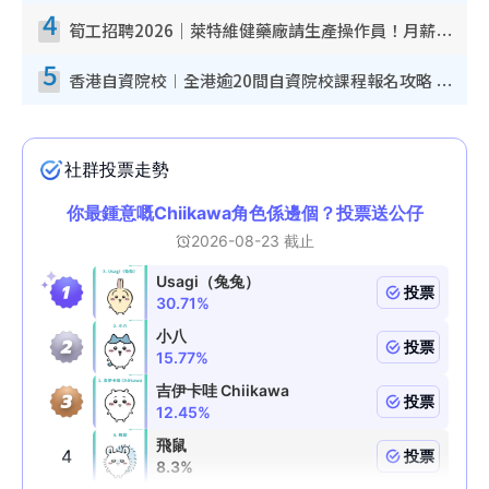
4
筍工招聘2026｜萊特維健藥廠請生產操作員！月薪高達$1.7萬 冷氣廠房/五天工作/保證雙糧
5
香港自資院校︱全港逾20間自資院校課程報名攻略 留位費可退/申請日期/報名連結