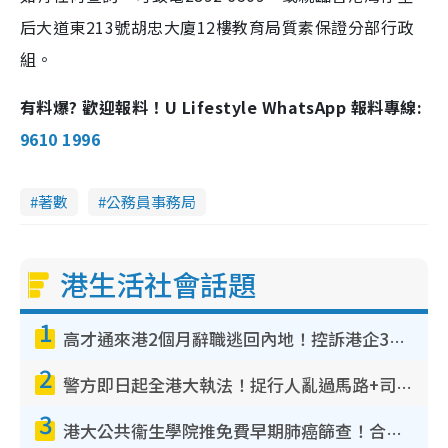
后大道東213號胡忠大廈12樓教育局質素保證分部行政
組。
有料爆? 歡迎報料！U Lifestyle WhatsApp 報料專線:
9610 1996
著數
公務員事務局
港生活社會話題
1
高才通來港2個月辭職逃回內地！控訴港企3宗罪 歎微管理極窒息
2
警方即日起全港大執法！捉行人亂過馬路+司機不專注駕駛！亂過馬路罰$2000
3
港大公共衞生學院推免費早期肺癌篩查！合資格人士將獲全額資助定期血液化驗／電腦斷層掃描／風險評估