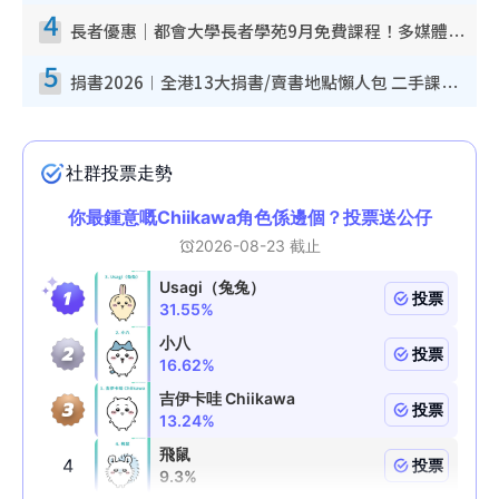
4
長者優惠｜都會大學長者學苑9月免費課程！多媒體/微電影創作/網絡安全 附報名方法教學
5
捐書2026︱全港13大捐書/賣書地點懶人包 二手課本最高$150＋舊書換免費咖啡/戲票