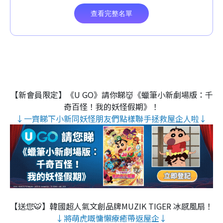
【新會員限定】《U GO》請你睇👹《蠟筆小新劇場版：千
奇百怪！我的妖怪假期》！
↓一齊睇下小新同妖怪朋友們點樣聯手拯救屋企人啦↓
【送您🐯】韓國超人氣文創品牌MUZIK TIGER 冰感風扇！
↓將萌虎嘅慵懶療癒帶返屋企↓