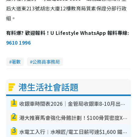
后大道東213號胡忠大廈12樓教育局質素保證分部行政
組。
有料爆? 歡迎報料！U Lifestyle WhatsApp 報料專線:
9610 1996
著數
公務員事務局
港生活社會話題
1
收銀車時間表2026｜金管局收銀車8-10月出沒地點+時間！無須手續費！硬幣免費轉現鈔或增值至八達通
2
港大推賽馬會強化骨骼計劃！$100骨質密度X光檢查 完成免費運動訓練送超市禮券！附參加資格
3
水電工入行︱水喉匠/電工日薪可達$1,600 鐵飯碗職業難被AI取代！附薪酬參考＋入行考牌途徑