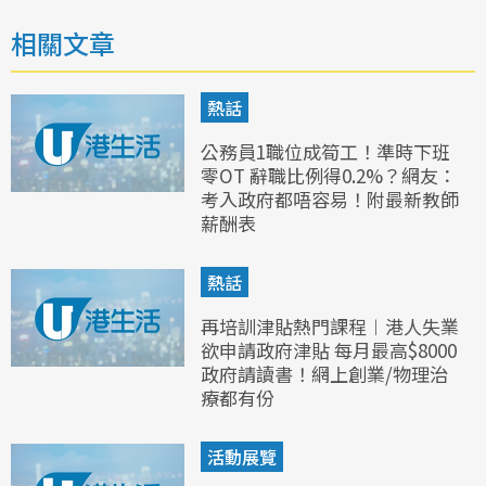
相關文章
熱話
公務員1職位成筍工！準時下班
零OT 辭職比例得0.2%？網友：
考入政府都唔容易！附最新教師
薪酬表
熱話
再培訓津貼熱門課程︱港人失業
欲申請政府津貼 每月最高$8000
政府請讀書！網上創業/物理治
療都有份
活動展覽