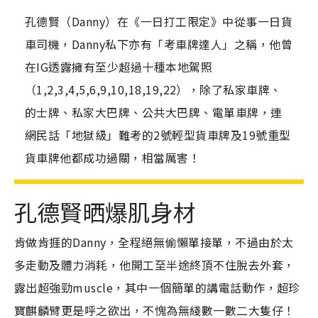
孔德賢（Danny）在《一日打工限定》中從事一日貨
車司機，Danny私下亦有「考車牌達人」之稱，他曾
在IG透露擁有至少超過十種本地駕照
（1,2,3,4,5,6,9,10,18,19,22），除了私家車牌、
的士牌、私家大巴牌、公共大巴牌、電單車牌，連
網民話「地獄級」難考的2號輕型貨車牌及19號重型
貨車牌他都成功過關，相當厲害！
孔德賢晒爆肌身材
肯做肯捱的Danny，全程絕無偷懶單接單，不過由於太
多走動及體力消耗，他開工至半途終頂不住脫去外套，
露出超強勁muscle，其中一個簡單的講電話動作，超珍
寶麒麟臂更是呼之欲出，不愧為無綫數一數二大隻仔！