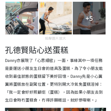
+5
點擊圖片放大
孔德賢貼心送蛋糕
Danny亦展現了「心思細密」一面，事緣其中一項任務
是要運送小朋友生日會的道具及蛋糕，為了令小朋友能
收到最佳狀態的蛋糕留下美好回憶，Danny先是小心翼
翼將蛋糕放在副駕位置，更特別開大冷氣免蛋糕溶掉：
「我一定會好好照顧佢（蛋糕），因為如果小朋友去到
生日會時冇蛋糕食，冇得許願嘅話，就好慘㗎喇。」