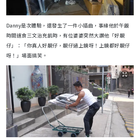
Danny是次體驗，還發生了一件小插曲，事緣他於午飯
時間速食三文治充飢時，有位婆婆突然大讚他「好靚
仔」：「你真人好靚仔，靚仔過上鏡呀！上鏡都好靚仔
呀！」場面搞笑。