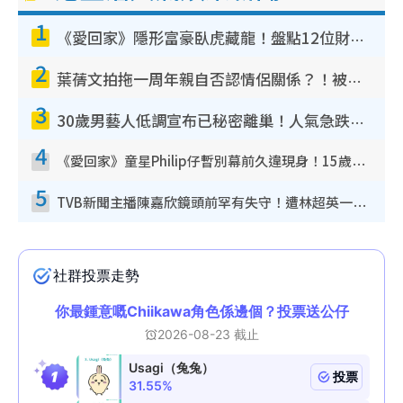
1
《愛回家》隱形富豪臥虎藏龍！盤點12位財氣逼人的有錢藝人：呢位靚女3億身家唔憂做
2
葉蒨文拍拖一周年親自否認情侶關係？！被質疑感情造假竟稱GM「普通同事」
3
30歲男藝人低調宣布已秘密離巢！人氣急跌變失蹤人口︰「這幾年過得並不容易」
4
《愛回家》童星Philip仔暫別幕前久違現身！15歲近況暴風長高蛻變帥氣少男
5
TVB新聞主播陳嘉欣鏡頭前罕有失守！遭林超英一句說話突襲嚇親當場大笑