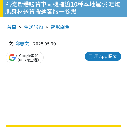
孔德賢體驗貨車司機擁逾10種本地駕照 晒爆
肌身材送貨搬運客服一腳踢
首頁
生活話題
電影劇集
文:
鄭惠文
2025.05.30
在Google追蹤
用 App 睇文
《UHK 港生活》