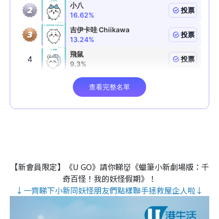
【新會員限定】《U GO》請你睇👹《蠟筆小新劇場版：千
奇百怪！我的妖怪假期》！
↓一齊睇下小新同妖怪朋友們點樣聯手拯救屋企人啦↓