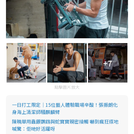
+7
點擊圖片放大
一日打工限定｜15位藝人體驗職場辛酸！張振朗化
身海上清潔師騷麒麟臂
陳曉華用蟲餵鸚鵡與蛇寶寶親密接觸 嚇到瘋狂揼地
喊驚：佢哋好活躍呀