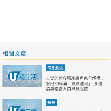
相關文章
電影劇集
夫妻的博弈張頴康角色全解構：
狠甩30磅演「媽寶渣男」 肢體
搞笑獲讚有周星馳底蘊
娛樂