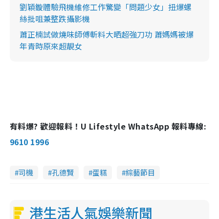
劉穎鏇體驗飛機維修工作驚變「問題少女」扭爆螺
絲批咀兼整跌攝影機
蕭正楠試做燒味師傅斬料大晒超強刀功 蕭媽媽被爆
年青時原來超靚女
有料爆? 歡迎報料！U Lifestyle WhatsApp 報料專線:
9610 1996
司機
孔德賢
蛋糕
綜藝節目
港生活人氣娛樂新聞