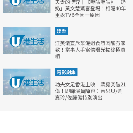
夫妻的博弈｜《嚦咕嚦咕》「奶
奶」黃文慧驚喜登場！相隔40年
重返TVB全因一原因
娛樂
江美儀直斥某港姐食嘢肉酸冇家
教！當事人手寫信曝光揭終極真
相
電影劇集
功夫女足香港上映｜票房突破21
億！即睇演員陣容：蔡思貝/劉
嘉玲/佐藤健特別演出