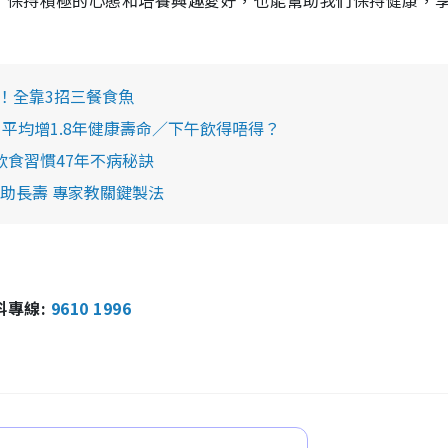
，保持積極的心態和培養興趣愛好，也能幫助我們保持健康，
康！全靠3招三餐食魚
平均增1.8年健康壽命／下午飲得唔得？
開飲食習慣47年不病秘訣
助長壽 專家教關鍵製法
報料專線:
9610 1996