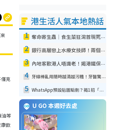
港生活人氣本地熱話
1
原來
奪命寄生蟲｜食生菜狂瀉首現死者！疫潮惡化錄1.8萬宗病例 揭洗菜3大謬誤
2
銀行高層戀上水療女技師！兩個月借128萬驚覺「沉船」沉落火海 揭背後疑似邪教操控賣淫
3
內地客歎港人唔識老！揭港鐵保鮮級冷氣 港人求放過：咪投訴
4
牙線棒亂用隨時越清越污糟！牙醫驚揭盲目過戶細菌恐致蛀牙：呢種先係日常真保養
不僅克
5
WhatsApp預設貼圖點刪？揭1招「反向操作」還原簡潔介面 附3步實測教學
U GO 本週好去處
麻油等
健康飲