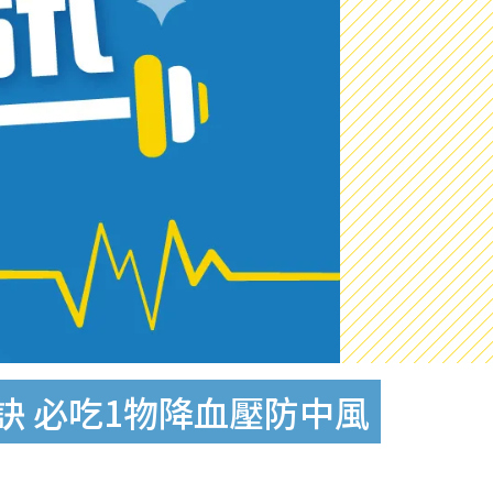
訣 必吃1物降血壓防中風