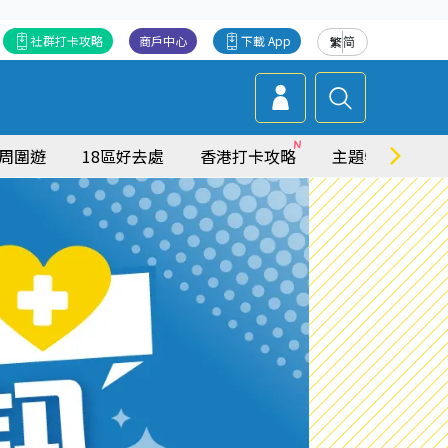
社群打卡攻略
商戶中心
下載 App
繁
简
周圍遊
18區好去處
香港打卡攻略
主題特集