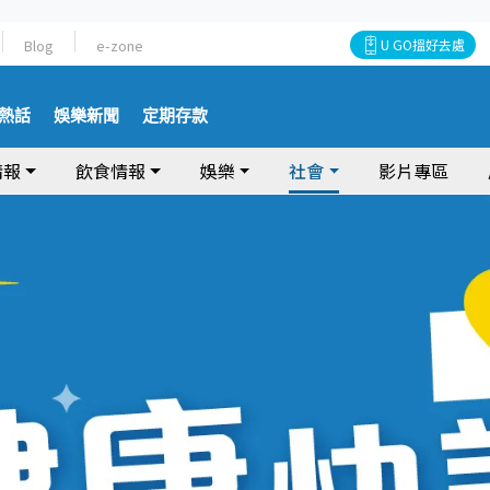
Blog
e-zone
U GO搵好去處
熱話
娛樂新聞
定期存款
情報
飲食情報
娛樂
社會
影片專區