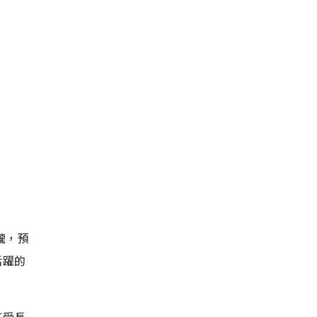
嚨，預
活躍的