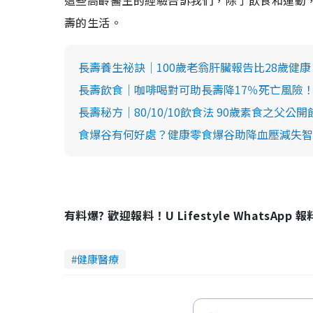
這些高齡醫生的經驗告訴我們，除了飲食和運動
壽的生活。
長壽養生祕訣｜100歲老翁肝臟報告比28歲健
長壽飲食｜咖啡喝對可助長壽降17％死亡風險！
長壽秘方｜80/10/10飲食法 90歲素食之父公
食爆谷有何好處？健康零食爆谷助降血壓減失智
有料爆? 歡迎報料！U Lifestyle WhatsApp 
健康醫療