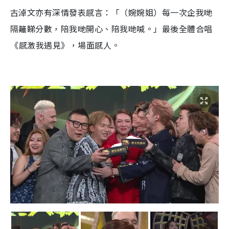
古淖文亦有深情發表感言：「（婉婉姐）每一次企我哋
隔籬睇分數，陪我哋開心、陪我哋喊。」最後全體合唱
《⁠感激我遇見》，場面感人。