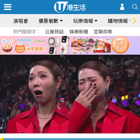
演唱會
優惠著數
玩樂情報
購物情報
熱門關鍵字：
公屋熱話
娛樂新聞
定期存款