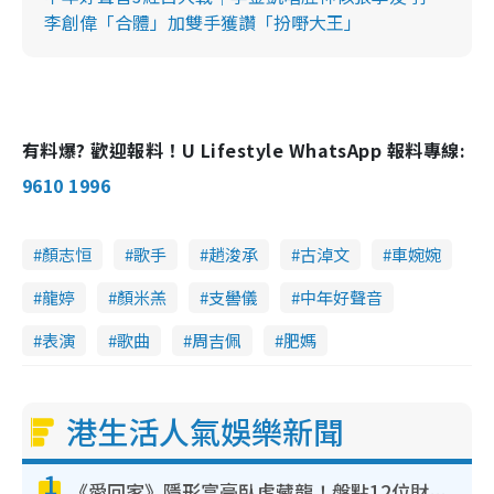
李創偉「合體」加雙手獲讚「扮嘢大王」
有料爆? 歡迎報料！U Lifestyle WhatsApp 報料專線:
9610 1996
顏志恒
歌手
趙浚承
古淖文
車婉婉
龍婷
顏米羔
支嚳儀
中年好聲音
表演
歌曲
周吉佩
肥媽
港生活人氣娛樂新聞
1