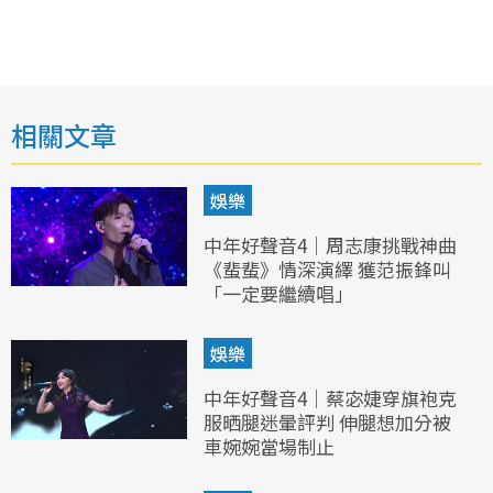
相關文章
娛樂
中年好聲音4｜周志康挑戰神曲
《蜚蜚》情深演繹 獲范振鋒叫
「一定要繼續唱」
娛樂
中年好聲音4｜蔡宓婕穿旗袍克
服晒腿迷暈評判 伸腿想加分被
車婉婉當場制止