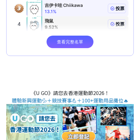
《U GO》請您去香港運動節2026！
體驗新興運動💦＋競技賽事💪＋100+運動用品攤位🔥