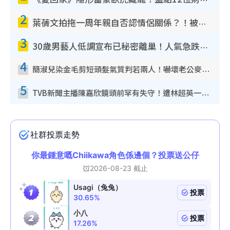
《愛回家》隱形富豪臥虎藏龍！盤點12位財氣逼人的有錢藝人：呢位靚女3億身家唔憂做
2
葉蒨文拍拖一周年親自否認情侶關係？！被質疑感情造假竟稱GM「普通同事」
3
30歲男藝人低調宣布已秘密離巢！人氣急跌變失蹤人口︰「這幾年過得並不容易」
4
簡淑兒染金毛剪短頭髮氣質判若兩人！嚇壞老公麥大力都認唔出：「你做咩事？」
5
TVB新聞主播陳嘉欣鏡頭前罕有失守！遭林超英一句說話突襲嚇親當場大笑