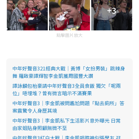
+3
點擊圖片放大
中年好聲音321經典大戰｜黃博「女扮男裝」跳辣身
舞 羅啟豪譚輝智李金凱獲周國豐大讚
譚詠麟包枱豪請中年好聲音3全員食飯 獨欠「呢兩
位」唔埋堆？曾有微言暗示不滿賽果
中年好聲音3｜李金凱被問尷尬問題「點去廁所」答
案震驚令人身歷其境
中年好聲音3｜李金凱私下生活影片意外曝光 日常
由家姐貼身照顧無微不至
中年好聲音3紅白大戰｜李金凱唱腔神似張學友 孖