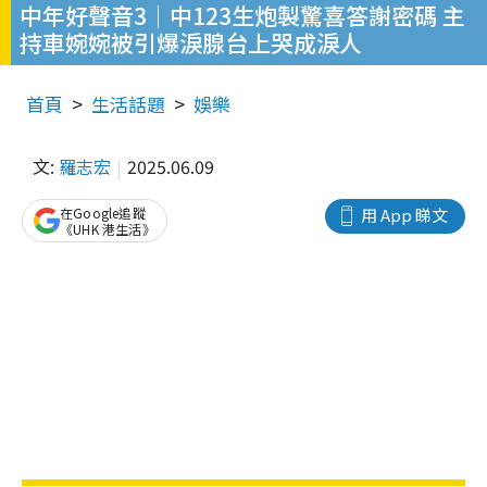
中年好聲音3｜中123生炮製驚喜答謝密碼 主
持車婉婉被引爆淚腺台上哭成淚人
首頁
生活話題
娛樂
文:
羅志宏
2025.06.09
在Google追蹤
用 App 睇文
《UHK 港生活》