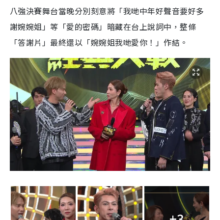
八強決賽舞台當晚分別刻意將「我哋中年好聲音要好多
謝婉婉姐」等「愛的密碼」暗藏在台上說詞中，整條
「答謝片」最終還以「婉婉姐我哋愛你！」作結。
+3