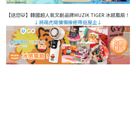
【送您🐯】韓國超人氣文創品牌MUZIK TIGER 冰感風扇！
↓將萌虎嘅慵懶療癒帶返屋企↓