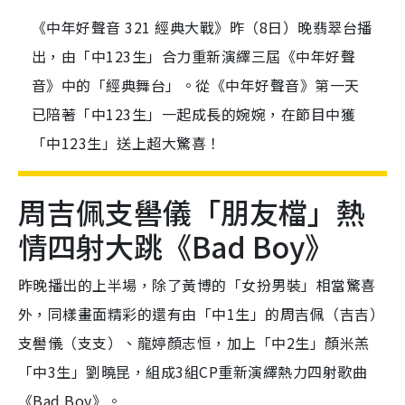
《中年好聲音 321 經典大戰》昨（8日）晚翡翠台播
出，由「中123生」合力重新演繹三屆《中年好聲
音》中的「經典舞台」。從《中年好聲音》第一天
已陪著「中123生」一起成長的婉婉，在節目中獲
「中123生」送上超大驚喜！
周吉佩支嚳儀「朋友檔」熱
情四射大跳《Bad Boy》
昨晚播出的上半場，除了黃博的「女扮男裝」相當驚喜
外，同樣畫面精彩的還有由「中1生」的周吉佩（吉吉）
支嚳儀（支支）、龍婷顏志恒，加上「中2生」顏米羔
「中3生」劉曉昆，組成3組CP重新演繹熱力四射歌曲
《Bad Boy》。