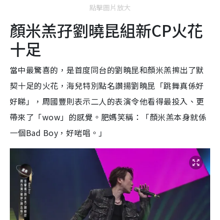
點擊圖片放大
顏米羔孖劉曉昆組新CP火花
十足
當中最驚喜的，是首度同台的劉曉昆和顏米羔擦出了默
契十足的火花，海兒特別點名讚揚劉曉昆「跳舞真係好
好睇」，周國豐則表示二人的表演令他看得最投入、更
帶來了「wow」的感覺。肥媽笑稱：「顏米羔本身就係
一個Bad Boy，好啱唱。」