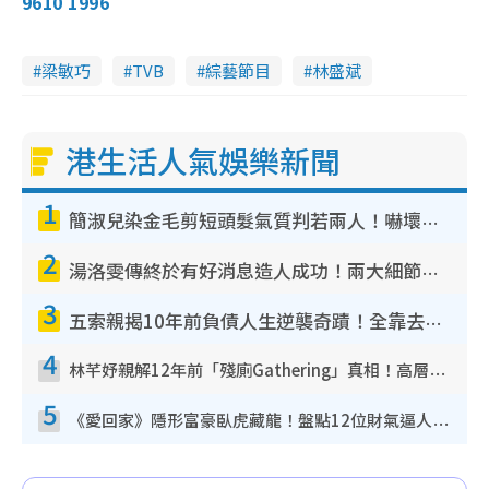
9610 1996
梁敏巧
TVB
綜藝節目
林盛斌
港生活人氣娛樂新聞
1
簡淑兒染金毛剪短頭髮氣質判若兩人！嚇壞老公麥大力都認唔出：「你做咩事？」
2
湯洛雯傳終於有好消息造人成功！兩大細節曝孕味極濃惹猜測：大肚婆先會咁！
3
五索親揭10年前負債人生逆襲奇蹟！全靠去一地方轉運後即遇上馬先生
4
林芊妤親解12年前「殘廁Gathering」真相！高層解約一句話重創尊嚴至今拒返TVB
5
《愛回家》隱形富豪臥虎藏龍！盤點12位財氣逼人的有錢藝人：呢位靚女3億身家唔憂做