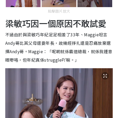
點擊圖片放大
梁敏巧因一個原因不敢試愛
不過由於與梁敏巧年紀足足相差了33年、Maggie坦言
Andy哥比其父母還要年長，故幾經掙扎還是忍痛放棄選
擇Andy哥。Maggie：「呢啲就係霸道總裁，就係我鍾意
嘅嘢咯，但年紀真係struggle吖嘛。」