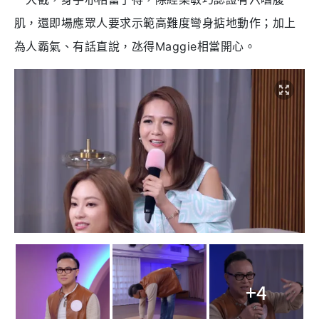
肌，還即場應眾人要求示範高難度彎身掂地動作；加上
為人霸氣、有話直說，氹得Maggie相當開心。
+4