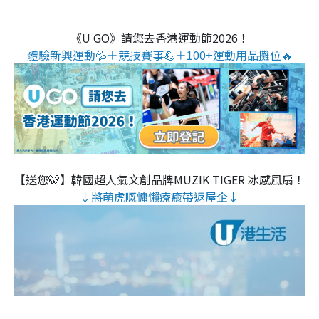
《U GO》請您去香港運動節2026！
體驗新興運動💦＋競技賽事💪＋100+運動用品攤位🔥
【送您🐯】韓國超人氣文創品牌MUZIK TIGER 冰感風扇！
↓將萌虎嘅慵懶療癒帶返屋企↓