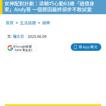
女神配對計劃｜梁敏巧心動63歲「過億身
家」Andy哥 一個原因最終卻步不敢試愛
首頁
生活話題
娛樂
文:
羅志宏
2025.06.09
在Google追蹤
用 App 睇文
《UHK 港生活》