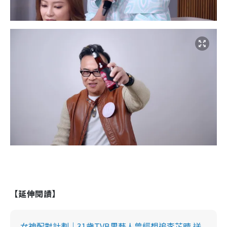
【延伸閱讀】
女神配對計劃｜31歲TVB男藝人曾經想追李芷晴 送