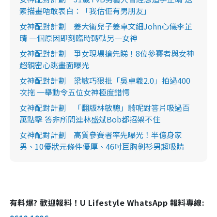
素描畫唔敢表白：「我估佢有男朋友」
女神配對計劃｜姜大衞兒子姜卓文細John心儀李芷
晴 一個原因即刻臨時轉軚另一女神
女神配對計劃｜爭女現場搶先睇！8位參賽者與女神
超親密心跳畫面曝光
女神配對計劃｜梁敏巧狠批「吳卓羲2.0」拍過400
次拖 一舉動令五位女神極度錯愕
女神配對計劃｜「翻版林敏驄」騎呢對答片吸過百
萬點擊 答非所問連林盛斌Bob都招架不住
女神配對計劃｜高質參賽者率先曝光！半億身家
男、10優狀元條件優厚、46吋巨胸剝衫男超吸睛
有料爆? 歡迎報料！U Lifestyle WhatsApp 報料專線: