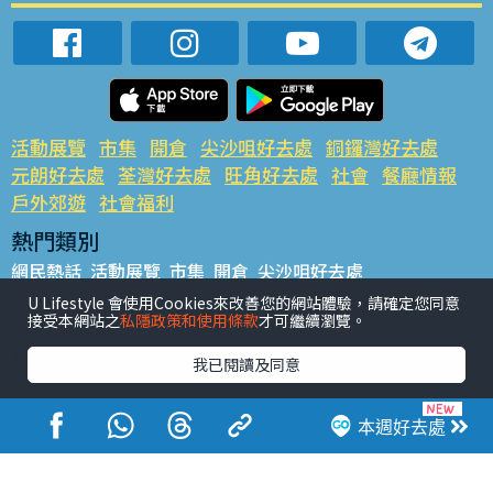
活動展覽
市集
開倉
尖沙咀好去處
銅鑼灣好去處
元朗好去處
荃灣好去處
旺角好去處
社會
餐廳情報
戶外郊遊
社會福利
熱門類別
網民熱話
活動展覽
市集
開倉
尖沙咀好去處
銅鑼灣好去處
元朗好去處
荃灣好去處
旺角好去處
社會
U Lifestyle 會使用Cookies來改善您的網站體驗，請確定您同意
接受本網站之
私隱政策和使用條款
才可繼續瀏覽。
餐廳情報
戶外郊遊
熱門標籤
我已閱讀及同意
#UGO搵好去處
#人氣活動推介
#美食社群熱話
#親子玩樂好去處
#ULifestyle應用程式
#限時搶
本週好去處
#UJetso禮物放送
#ULifestyle商戶中心
#著數
#網絡熱話
香港經濟日報版權所有©2026