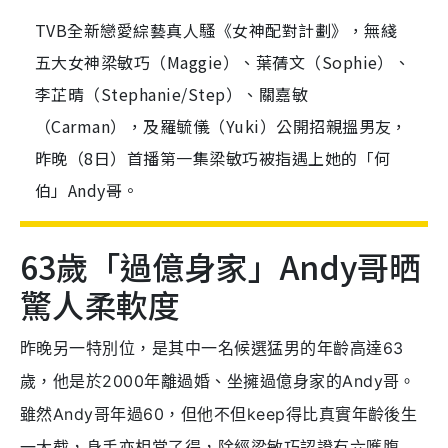
TVB全新戀愛綜藝真人騷《女神配對計劃》，無綫
五大女神梁敏巧（Maggie）、葉蒨文（Sophie）、
李芷晴（Stephanie/Step）、關嘉敏
（Carman），及羅毓儀（Yuki）公開招親搵男友，
昨晚（8日）首播第一集梁敏巧被指遇上她的「何
伯」Andy哥。
63歲「過億身家」Andy哥晒
驚人柔軟度
昨晚另一特別位，是其中一名候選猛男的年齡高達63
歲，他是於2000年離過婚、坐擁過億身家的Andy哥。
雖然Andy哥年過60，但他不但keep得比真實年齡後生
一大截，身手亦相當了得，除經梁敏巧認證有六嚿腹