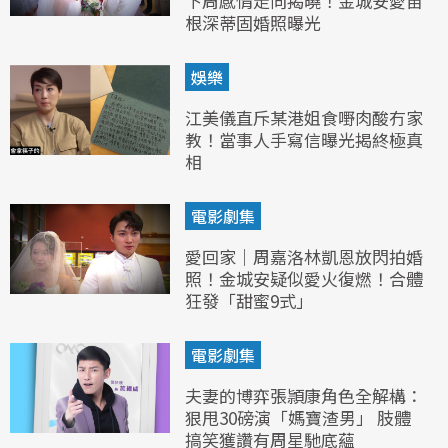
下周感情走向揭曉！金城安愛苗
根深蒂固婚照曝光
娛樂
江美儀直斥某港姐食嘢肉酸冇家
教！當事人手寫信曝光揭終極真
相
電影劇集
愛回家｜周嘉洛林凱恩放閃拍婚
照！金城安疑似愛火復燃！合體
狂發「甜蜜9式」
電影劇集
夫妻的博弈張頴康角色全解構：
狠甩30磅演「媽寶渣男」 肢體
搞笑獲讚有周星馳底蘊