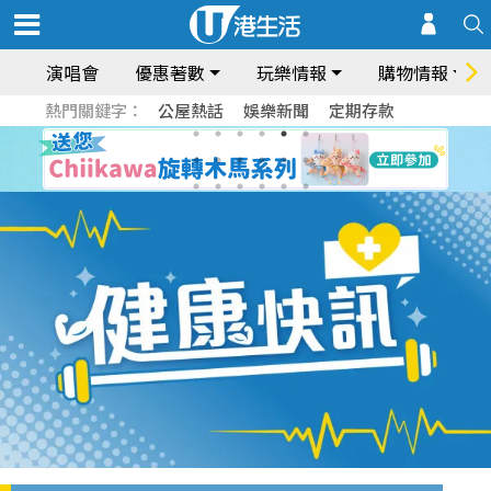
演唱會
優惠著數
玩樂情報
購物情報
熱門關鍵字：
公屋熱話
娛樂新聞
定期存款