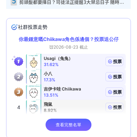
5
剪頭髮都要擇日？司徒法正提醒3大禁忌日子 隨時剪走財運！呢日剪髮恐「剪壽命」？