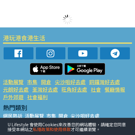
港玩港食港生活
活動展覽
市集
開倉
尖沙咀好去處
銅鑼灣好去處
元朗好去處
荃灣好去處
旺角好去處
社會
餐廳情報
戶外郊遊
社會福利
熱門類別
網民熱話
活動展覽
市集
開倉
尖沙咀好去處
銅鑼灣好去處
元朗好去處
荃灣好去處
旺角好去處
社會
U Lifestyle 會使用Cookies來改善您的網站體驗，請確定您同意
接受本網站之
私隱政策和使用條款
才可繼續瀏覽。
餐廳情報
戶外郊遊