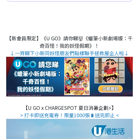
【新會員限定】《U GO》請你睇👹《蠟筆小新劇場版：千
奇百怪！我的妖怪假期》！
↓一齊睇下小新同妖怪朋友們點樣聯手拯救屋企人啦↓
【U GO x CHARGESPOT 夏日消暑企劃⚡】
> 打卡即送充電券！限量1000張🔋送完即止 <