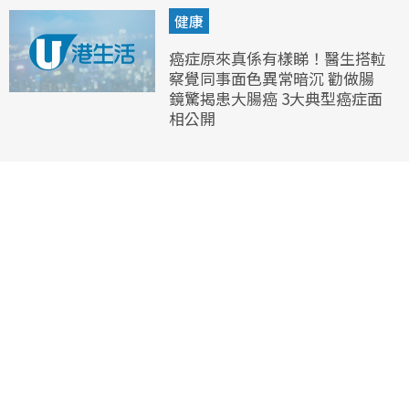
健康
癌症原來真係有樣睇！醫生搭𨋢
察覺同事面色異常暗沉 勸做腸
鏡驚揭患大腸癌 3大典型癌症面
相公開