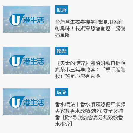
健康
台灣醫生揭毒襪4特徵易甩色有
刺鼻味！長期穿恐增血癌、膀胱
癌風險
娛樂
《夫妻的博弈》郭柏妍親自拆解
綠茶小三無辜妝容：「重手胭脂
妝」落足心思有玄機
健康
香水噴法︱香水噴頸恐傷甲狀腺
專家教香水改噴3部位安全又持
香【附4款消委會高分無致敏香
水推介】