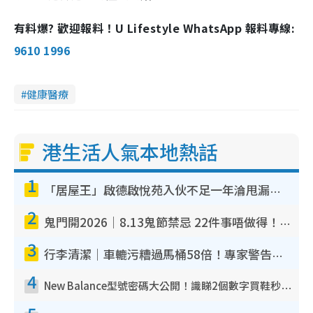
有料爆? 歡迎報料！U Lifestyle WhatsApp 報料專線:
9610 1996
健康醫療
港生活人氣本地熱話
1
「居屋王」啟德啟悅苑入伙不足一年淪甩漏之王！插頭噴火花致大停電 多戶業主全屋家電報銷
2
鬼門開2026｜8.13鬼節禁忌 22件事唔做得！燒肉、刺身要少食？半夜勿吹口哨/打呢個電話
3
行李清潔｜車轆污糟過馬桶58倍！專家警告忌用酒精抹 教1招免污手除菌
4
New Balance型號密碼大公開！識睇2個數字買鞋秒知功能免中伏 附5大熱門鞋款