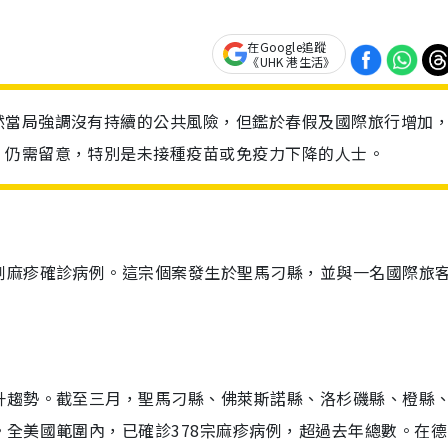
在Google追蹤
《UHK 港生活》
然當局強調沒有持續的公共風險，但鑑於春假及國際旅行增加
，仍需留意，特別是未接種疫苗或免疫力下降的人士。
例麻疹確診病例。這宗個案發生於聖馬刁縣，並與一名國際旅
升趨勢。截至三月，聖馬刁縣、佛萊斯諾縣、洛杉磯縣、橙縣
全美國範圍內，已確診378宗麻疹病例，超過去年總數。在德