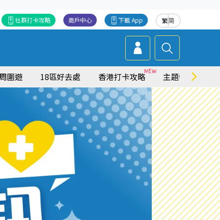
社群打卡攻略
商戶中心
下載 App
繁
简
周圍遊
18區好去處
香港打卡攻略
主題特集