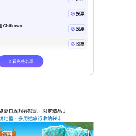
緣夏日異想尋龍記」限定精品↓
境地墊、多用途旅行收納袋↓