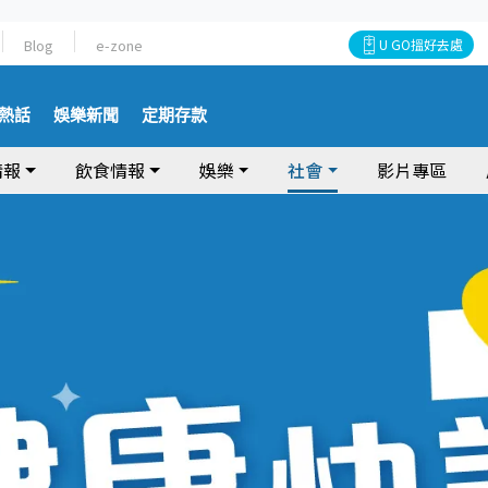
Blog
e-zone
U GO搵好去處
熱話
娛樂新聞
定期存款
情報
飲食情報
娛樂
社會
影片專區