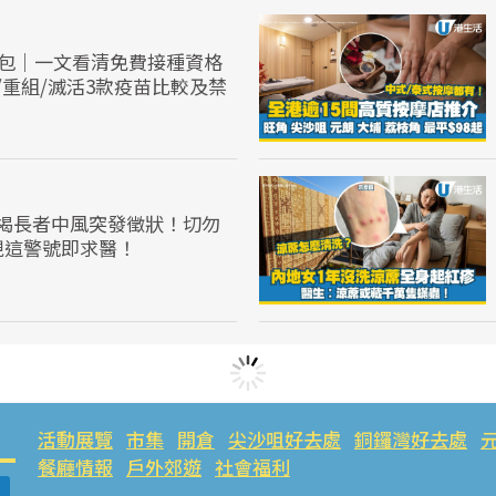
人包｜一文看清免費接種資格
/重組/滅活3款疫苗比較及禁
揭長者中風突發徵狀！切勿
現這警號即求醫！
活動展覽
市集
開倉
尖沙咀好去處
銅鑼灣好去處
餐廳情報
戶外郊遊
社會福利