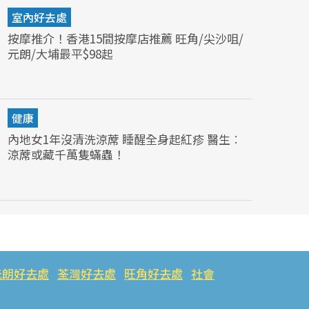
室內好去處
按摩推介！香港15間按摩店推薦 旺角/尖沙咀/
元朗/大埔最平$98起
健康
內地女1年沒清洗涼蓆 睡醒全身起紅疹 醫生︰
涼蓆或藏千萬隻蟎蟲！
元朗好去處
荃灣好去處
旺角好去處
社會