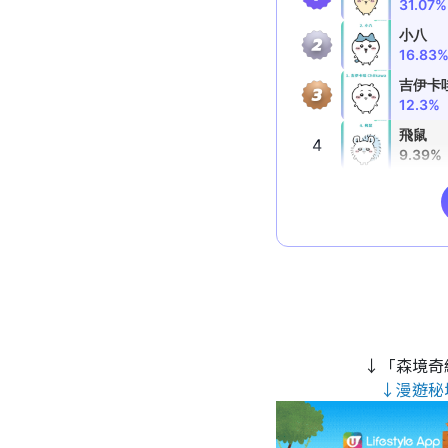
↓「森境奇
↓漫遊秘