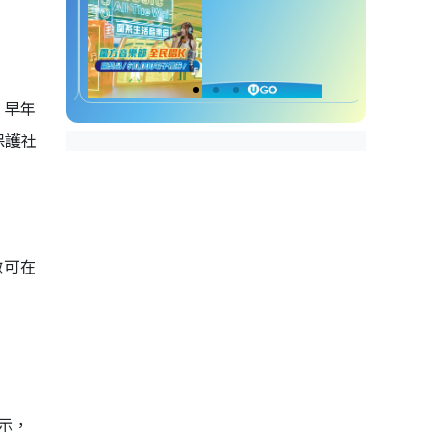
，早年
保護社
徵可在
示，