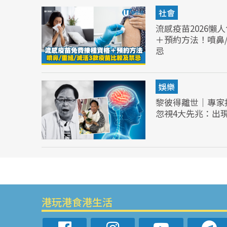
社會
流感疫苗2026懶
＋預約方法！噴鼻
忌
娛樂
黎彼得離世｜專家
忽視4大先兆：出
港玩港食港生活