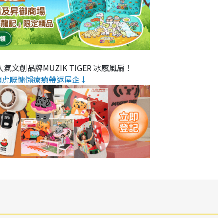
氣文創品牌MUZIK TIGER 冰感風扇！
萌虎嘅慵懶療癒帶返屋企↓