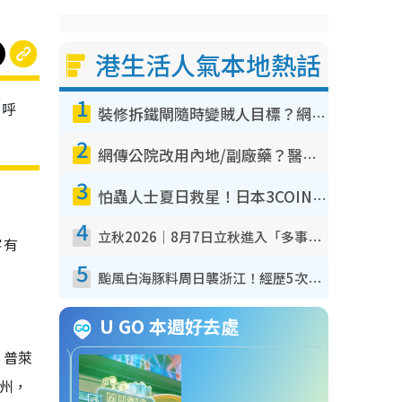
港生活人氣本地熱話
1
，呼
裝修拆鐵閘隨時變賊人目標？網民揭2大關鍵用途：裝新式等於白裝？附新舊鐵閘分別
2
網傳公院改用內地/副廠藥？醫生拆解正副廠分別 揭4類人換藥隨時出事
3
怕蟲人士夏日救星！日本3COINS爆紅驅蟲神器$45起 1招「全程免觸碰」輕鬆搞定小強
4
立秋2026｜8月7日立秋進入「多事之秋」 3件事唔做得！專家教6招開運 清枱頭／銀包納氣接好運
客有
5
颱風白海豚料周日襲浙江！經歷5次「眼牆置換」極罕見 成登陸內地最長途颱風
U GO 本週好去處
、普萊
州，