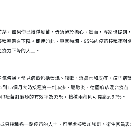
前茅，如果你已接種疫苗，毋須過於擔心。然而，專家也提到
接種率略有下降。即使如此，專家強調，95%的疫苗接種率對
免疫力下降的人士。
空氣傳播。常見病徵包括發燒、咳嗽、流鼻水和皮疹，這些病
2到15個月大時接種第一劑麻疹、腮腺炎、德國麻疹混合疫苗
MR疫苗對麻疹的有效率為93%，接種兩劑則可提高到97%。
的人或只接種過一劑疫苗的人士，可考慮接種加強劑。衛生官員表