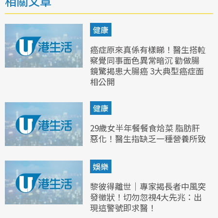
相關文章
健康
癌症原來真係有樣睇！醫生搭𨋢
察覺同事面色異常暗沉 勸做腸
鏡驚揭患大腸癌 3大典型癌症面
相公開
健康
29歲女半年餐餐食烚菜 脂肪肝
惡化！醫生指缺乏一種營養所致
娛樂
黎彼得離世｜專家揭長者中風突
發徵狀！切勿忽視4大先兆：出
現這警號即求醫！