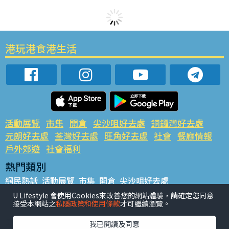
港玩港食港生活
活動展覽
市集
開倉
尖沙咀好去處
銅鑼灣好去處
元朗好去處
荃灣好去處
旺角好去處
社會
餐廳情報
戶外郊遊
社會福利
熱門類別
網民熱話
活動展覽
市集
開倉
尖沙咀好去處
銅鑼灣好去處
元朗好去處
荃灣好去處
旺角好去處
社會
U Lifestyle 會使用Cookies來改善您的網站體驗，請確定您同意
接受本網站之
私隱政策和使用條款
才可繼續瀏覽。
餐廳情報
戶外郊遊
熱門標籤
我已閱讀及同意