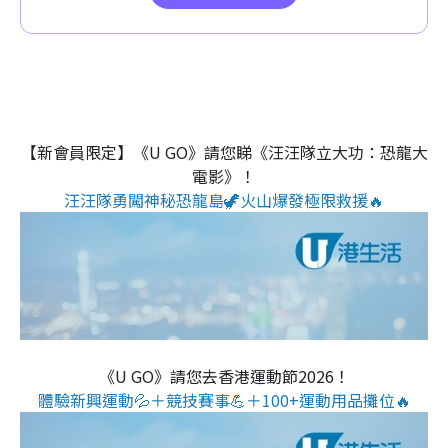
【新會員限定】《U GO》請您睇《汪汪隊立大功：恐龍大
電影》！
汪汪隊勇闖神秘恐龍島🦖火山爆發極限救援🔥
《U GO》請您去香港運動節2026！
體驗新興運動💦＋競技賽事💪＋100+運動用品攤位🔥