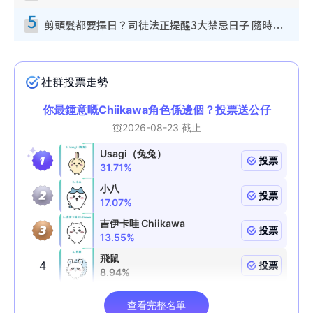
5
剪頭髮都要擇日？司徒法正提醒3大禁忌日子 隨時剪走財運！呢日剪髮恐「剪壽命」？