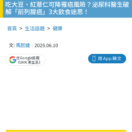
吃大豆、紅薏仁可降罹癌風險？泌尿科醫生破
解「前列腺癌」3大飲食迷思！
首頁
生活話題
健康
文:
馬熙婕
2025.06.10
在Google追蹤
用 App 睇文
《UHK 港生活》