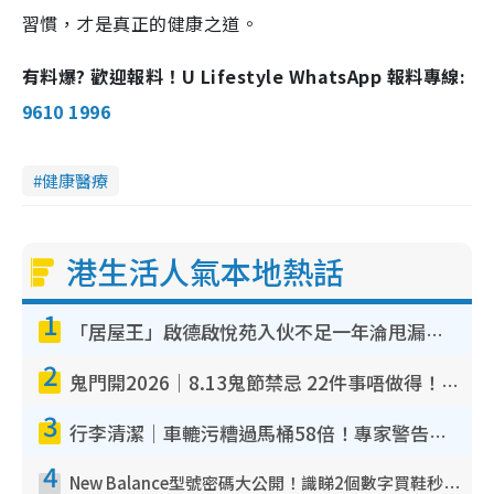
習慣，才是真正的健康之道。
有料爆? 歡迎報料！U Lifestyle WhatsApp 報料專線:
9610 1996
健康醫療
港生活人氣本地熱話
1
「居屋王」啟德啟悅苑入伙不足一年淪甩漏之王！插頭噴火花致大停電 多戶業主全屋家電報銷
2
鬼門開2026｜8.13鬼節禁忌 22件事唔做得！燒肉、刺身要少食？半夜勿吹口哨/打呢個電話
3
行李清潔｜車轆污糟過馬桶58倍！專家警告忌用酒精抹 教1招免污手除菌
4
New Balance型號密碼大公開！識睇2個數字買鞋秒知功能免中伏 附5大熱門鞋款