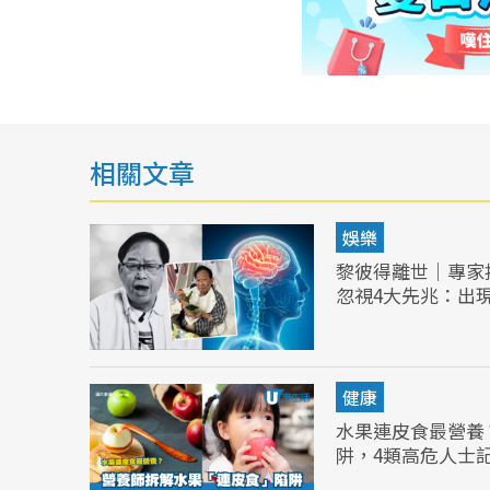
相關文章
娛樂
黎彼得離世｜專家
忽視4大先兆：出
健康
水果連皮食最營養
阱，4類高危人士