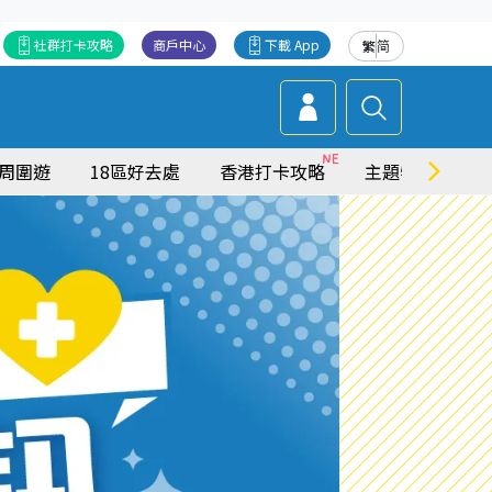
社群打卡攻略
商戶中心
下載 App
繁
简
周圍遊
18區好去處
香港打卡攻略
主題特集