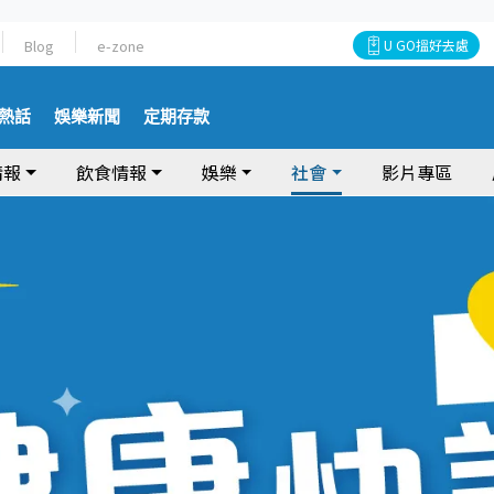
Blog
e-zone
U GO搵好去處
熱話
娛樂新聞
定期存款
情報
飲食情報
娛樂
社會
影片專區