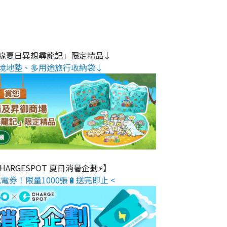
緣夏日異想尋龍記」限定精品↓
境地墊、多用途旅行收納袋↓
 CHARGESPOT 夏日消暑企劃⚡】
電券！限量1000張🔋送完即止 <