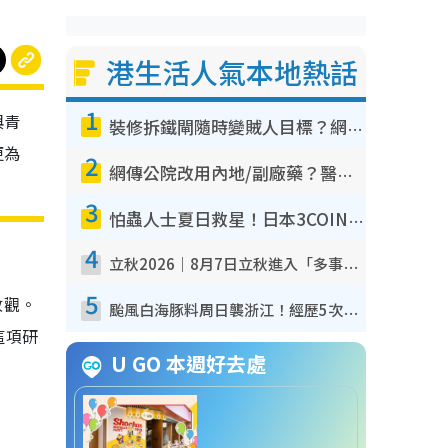
港生活人氣本地熱話
1
與青
裝修拆鐵閘隨時變賊人目標？網民揭2大關鍵用途：裝新式等於白裝？附新舊鐵閘分別
更為
2
網傳公院改用內地/副廠藥？醫生拆解正副廠分別 揭4類人換藥隨時出事
3
怕蟲人士夏日救星！日本3COINS爆紅驅蟲神器$45起 1招「全程免觸碰」輕鬆搞定小強
4
立秋2026｜8月7日立秋進入「多事之秋」 3件事唔做得！專家教6招開運 清枱頭／銀包納氣接好運
5
改觀。
颱風白海豚料周日襲浙江！經歷5次「眼牆置換」極罕見 成登陸內地最長途颱風
這項研
U GO 本週好去處