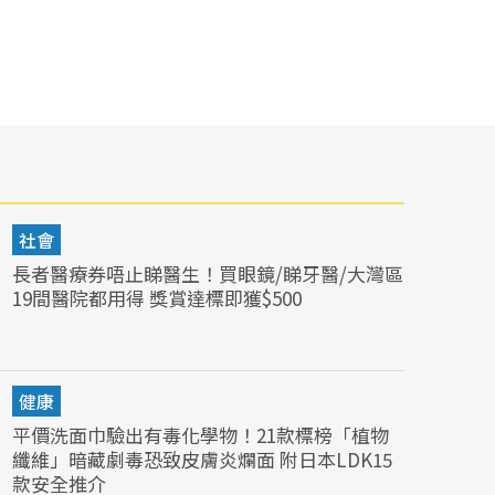
社會
長者醫療券唔止睇醫生！買眼鏡/睇牙醫/大灣區
19間醫院都用得 獎賞達標即獲$500
健康
平價洗面巾驗出有毒化學物！21款標榜「植物
纖維」暗藏劇毒恐致皮膚炎爛面 附日本LDK15
款安全推介