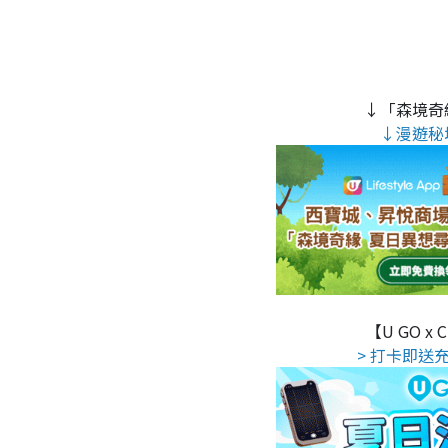
↓「森境奇
↓漫遊秘
【U GO x
> 打卡即送充