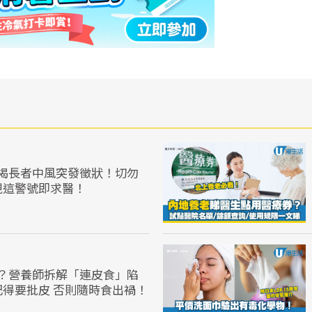
揭長者中風突發徵狀！切勿
現這警號即求醫！
？營養師拆解「連皮食」陷
記得要批皮 否則隨時食出禍！