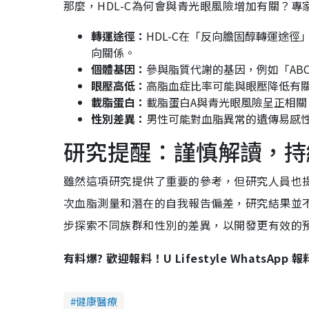
那麼，HDL-C為何會與青光眼風險增加有關？
轉運途徑：
HDL-C在「反向膽固醇轉運途徑
向關係。
個體基因：
參與脂質代謝的基因，例如「ABCA
眼壓高低：
高脂血症比率可能與眼壓降低有
載脂蛋白：
載脂蛋白A與青光眼風險呈正相關
性別差異：
男性可能對血脂異常的遺傳易感性
研究提醒：謹慎解讀，持
雖然這項研究提供了重要的參考，但研究人員也
次血脂測量和潛在的自我報告偏差，研究結果並不
步探索不同族群和性別的差異，以開發更有效的
有料爆? 歡迎報料！U Lifestyle WhatsApp 
健康醫療