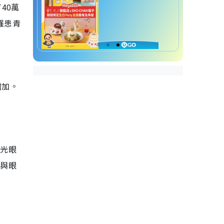
40萬
罹患青
增加。
青光眼
脂與眼