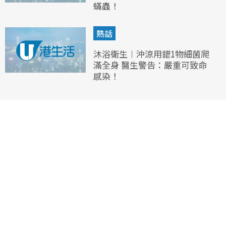
蟎蟲！
熱話
沐浴衛生︱沖涼用錯1物細菌爬
滿全身 醫生警告：嚴重可致命
感染！