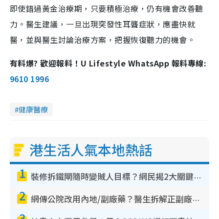
即使錯過黃金治療期，只要積極治療，仍有機會改善聽
力。醫生建議，一旦出現突發性耳聾症狀，應盡快就
醫，並與醫生討論治療方案，把握恢復聽力的機會。
有料爆? 歡迎報料！U Lifestyle WhatsApp 報料專線:
9610 1996
健康醫療
港生活人氣本地熱話
1
裝修拆鐵閘隨時變賊人目標？網民揭2大關鍵用途：裝新式等於白裝？附新舊鐵閘分別
2
網傳公院改用內地/副廠藥？醫生拆解正副廠分別 揭4類人換藥隨時出事
3