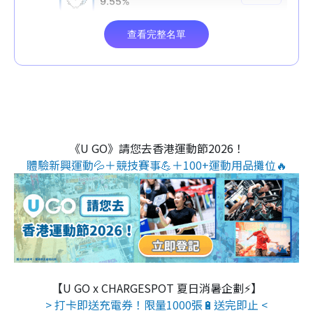
《U GO》請您去香港運動節2026！
體驗新興運動💦＋競技賽事💪＋100+運動用品攤位🔥
【U GO x CHARGESPOT 夏日消暑企劃⚡】
> 打卡即送充電券！限量1000張🔋送完即止 <