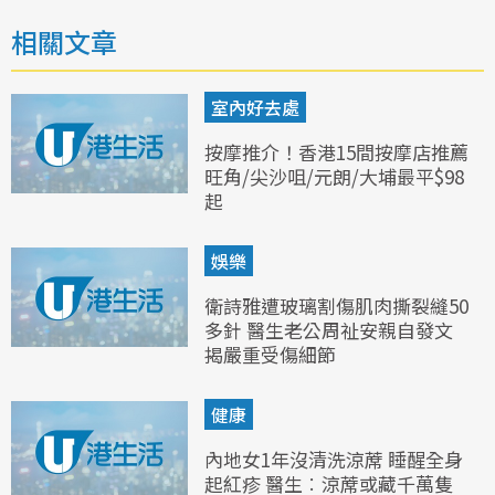
相關文章
室內好去處
按摩推介！香港15間按摩店推薦
旺角/尖沙咀/元朗/大埔最平$98
起
娛樂
衛詩雅遭玻璃割傷肌肉撕裂縫50
多針 醫生老公周祉安親自發文
揭嚴重受傷細節
健康
內地女1年沒清洗涼蓆 睡醒全身
起紅疹 醫生︰涼蓆或藏千萬隻