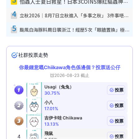
怕蟲人士夏日救星！日本3COINS爆紅驅蟲神器$45起 1招「全程免觸碰」輕鬆搞定小強
4
立秋2026｜8月7日立秋進入「多事之秋」 3件事唔做得！專家教6招開運 清枱頭／銀包納氣接好運
5
颱風白海豚料周日襲浙江！經歷5次「眼牆置換」極罕見 成登陸內地最長途颱風