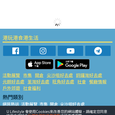
港玩港食港生活
活動展覽
市集
開倉
尖沙咀好去處
銅鑼灣好去處
元朗好去處
荃灣好去處
旺角好去處
社會
餐廳情報
戶外郊遊
社會福利
熱門類別
網民熱話
活動展覽
市集
開倉
尖沙咀好去處
銅鑼灣好去處
元朗好去處
荃灣好去處
旺角好去處
社會
U Lifestyle 會使用Cookies來改善您的網站體驗，請確定您同意