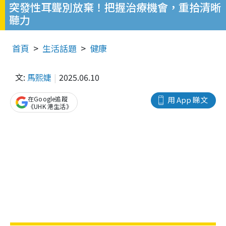
突發性耳聾別放棄！把握治療機會，重拾清晰
聽力
首頁
生活話題
健康
文:
馬熙婕
2025.06.10
在Google追蹤
用 App 睇文
《UHK 港生活》