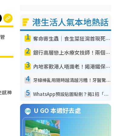
港生活人氣本地熱話
1
管
奪命寄生蟲｜食生菜狂瀉首現死者！疫潮惡化錄1.8萬宗病例 揭洗菜3大謬誤
2
銀行高層戀上水療女技師！兩個月借128萬驚覺「沉船」沉落火海 揭背後疑似邪教操控賣淫
3
內地客歎港人唔識老！揭港鐵保鮮級冷氣 港人求放過：咪投訴
4
牙線棒亂用隨時越清越污糟！牙醫驚揭盲目過戶細菌恐致蛀牙：呢種先係日常真保養
5
交感神
WhatsApp預設貼圖點刪？揭1招「反向操作」還原簡潔介面 附3步實測教學
U GO 本週好去處