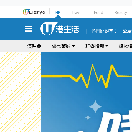
HK
Travel
Food
Beauty
熱門關鍵字：
公屋
演唱會
優惠著數
玩樂情報
購物