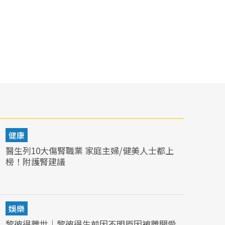
健康
醫生列10大傷腎職業 家庭主婦/健美人士都上
榜！附護腎建議
娛樂
黎彼得離世｜黎彼得生前因不明原因被離開愛