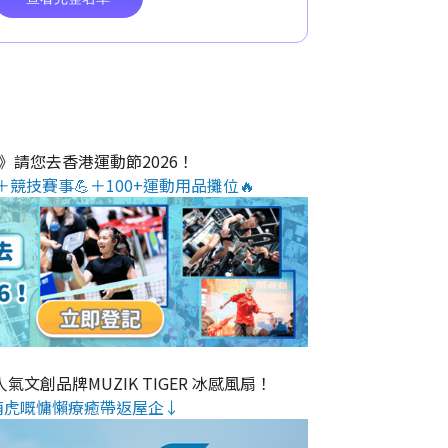
O》請您去香港運動節2026！
＋競技賽事💪＋100+運動用品攤位🔥
氣文創品牌MUZIK TIGER 冰感風扇！
萌虎嘅慵懶療癒帶返屋企↓