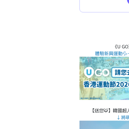
《U G
體驗新興運動💦
【送您🐯】韓國超人
↓將