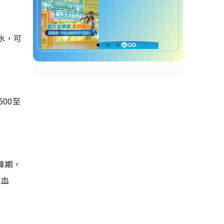
水，可
00至
峰期，
定血