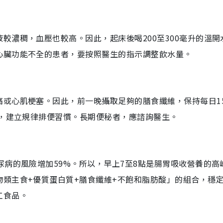
較濃稠，血壓也較高。因此，起床後喝200至300毫升的溫開
心臟功能不全的患者，要按照醫生的指示調整飲水量。
或心肌梗塞。因此，前一晚攝取足夠的膳食纖維，保持每日15
部，建立規律排便習慣。長期便秘者，應諮詢醫生。
尿病的風險增加59%。所以，早上7至8點是腸胃吸收營養的高
類主食+優質蛋白質+膳食纖維+不飽和脂肪酸」的組合，穩
工食品。