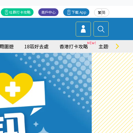
社群打卡攻略
商戶中心
下載 App
繁
简
周圍遊
18區好去處
香港打卡攻略
主題特集