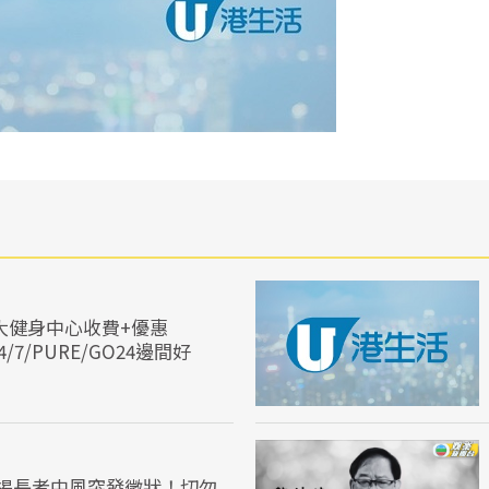
大健身中心收費+優惠
/24/7/PURE/GO24邊間好
揭長者中風突發徵狀！切勿