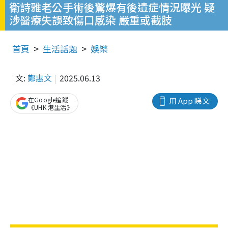
衛詩雅老公手術後驚爆有後遺症情況曝光 疑
涉醫療失誤致傷口感染 嚴重或截肢
首頁
生活話題
娛樂
文:
鄭惠文
2025.06.13
在Google追蹤
用 App 睇文
《UHK 港生活》