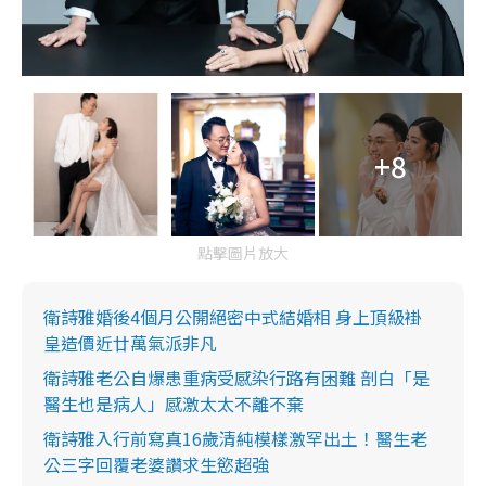
+8
點擊圖片放大
衛詩雅婚後4個月公開絕密中式結婚相 身上頂級褂
皇造價近廿萬氣派非凡
衛詩雅老公自爆患重病受感染行路有困難 剖白「是
醫生也是病人」感激太太不離不棄
衛詩雅入行前寫真16歲清純模樣激罕出土！醫生老
公三字回覆老婆讚求生慾超強