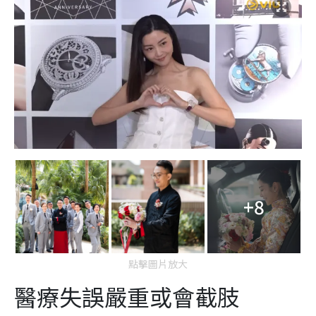
+8
點擊圖片放大
醫療失誤嚴重或會截肢