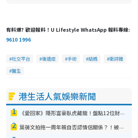
有料爆? 歡迎報料！U Lifestyle WhatsApp 報料專線:
9610 1996
社交平台
後遺症
手術
結婚
衛詩雅
醫生
港生活人氣娛樂新聞
1
《愛回家》隱形富豪臥虎藏龍！盤點12位財氣逼人的有錢藝人：呢位靚女3億身家唔憂做
2
葉蒨文拍拖一周年親自否認情侶關係？！被質疑感情造假竟稱GM「普通同事」