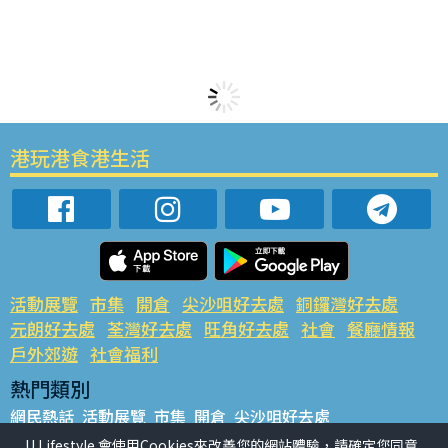
港玩港食港生活
活動展覽
市集
開倉
尖沙咀好去處
銅鑼灣好去處
元朗好去處
荃灣好去處
旺角好去處
社會
餐廳情報
戶外郊遊
社會福利
熱門類別
網民熱話
活動展覽
市集
開倉
尖沙咀好去處
銅鑼灣好去處
元朗好去處
荃灣好去處
旺角好去處
社會
U Lifestyle 會使用Cookies來改善您的網站體驗，請確定您同意