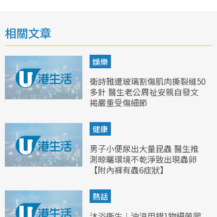
相關文章
娛樂
衛詩雅遭玻璃割傷肌肉撕裂縫50
多針 醫生老公周祉安親自發文
揭嚴重受傷細節
健康
男子小便尿出大量昆蟲 醫生推
測晾曬環境不乾淨致出現蟲卵
【附內褲有蟲6症狀】
熱話
沐浴衛生︱沖涼用錯1物細菌爬