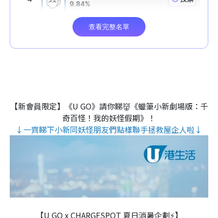
【新會員限定】《U GO》請你睇👹《蠟筆小新劇場版：千
奇百怪！我的妖怪假期》！
↓一齊睇下小新同妖怪朋友們點樣聯手拯救屋企人啦↓
【U GO x CHARGESPOT 夏日消暑企劃⚡】