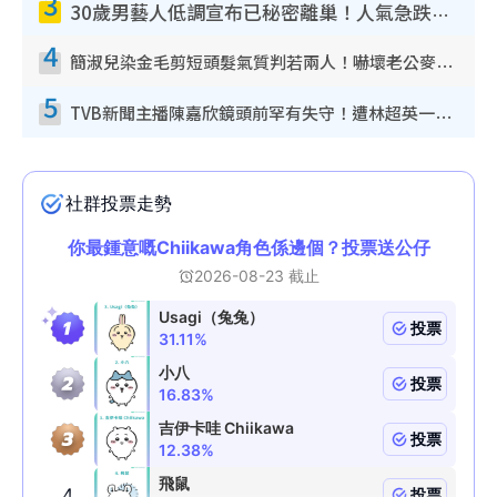
3
30歲男藝人低調宣布已秘密離巢！人氣急跌變失蹤人口︰「這幾年過得並不容易」
4
簡淑兒染金毛剪短頭髮氣質判若兩人！嚇壞老公麥大力都認唔出：「你做咩事？」
5
TVB新聞主播陳嘉欣鏡頭前罕有失守！遭林超英一句說話突襲嚇親當場大笑