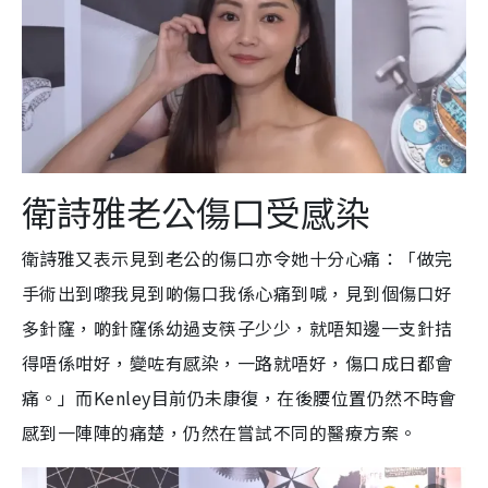
衛詩雅老公傷口受感染
衛詩雅又表示見到老公的傷口亦令她十分心痛：「做完
手術出到嚟我見到啲傷口我係心痛到喊，見到個傷口好
多針窿，啲針窿係幼過支筷子少少，就唔知邊一支針拮
得唔係咁好，變咗有感染，一路就唔好，傷口成日都會
痛。」而Kenley目前仍未康復，在後腰位置仍然不時會
感到一陣陣的痛楚，仍然在嘗試不同的醫療方案。