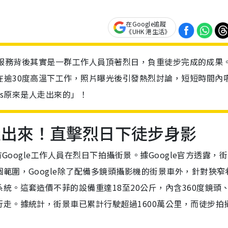
在Google追蹤
《UHK 港生活》
其街景服務背後其實是一群工作人員頂著烈日，負重徒步完成的成果
在逾30度高溫下工作，照片曝光後引發熱烈討論，短短時間內
aps原來是人走出來的」！
是人走出來！直擊烈日下徒步身影
Google工作人員在烈日下拍攝街景。據Google官方透露，
範圍，Google除了配備多鏡頭攝影機的街景車外，針對狹窄
統。這套造價不菲的設備重達18至20公斤，內含360度鏡頭
走。據統計，街景車已累計行駛超過1600萬公里，而徒步拍