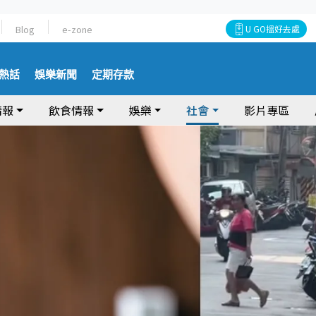
Blog
e-zone
U GO搵好去處
熱話
娛樂新聞
定期存款
情報
飲食情報
娛樂
社會
影片專區