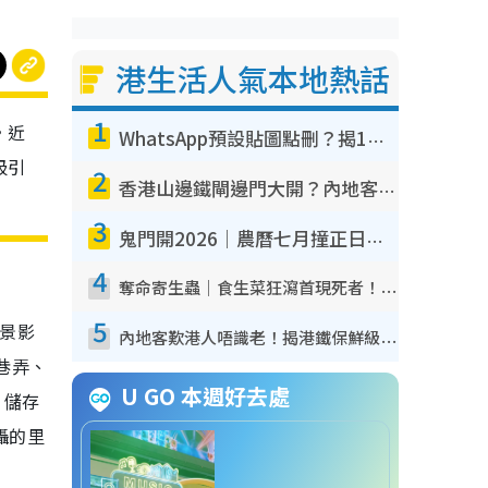
港生活人氣本地熱話
1
。近
WhatsApp預設貼圖點刪？揭1招「反向操作」還原簡潔介面 附3步實測教學
吸引
2
香港山邊鐵閘邊門大開？內地客困惑意義何在！網民神回覆：呢種叫法理性防禦
3
鬼門開2026｜農曆七月撞正日全食特別邪？專家警告切忌做一事！揭4大禁忌+2招保平安
4
奪命寄生蟲｜食生菜狂瀉首現死者！疫潮惡化錄1.8萬宗病例 揭洗菜3大謬誤
5
街景影
內地客歎港人唔識老！揭港鐵保鮮級冷氣 港人求放過：咪投訴
巷弄、
U GO 本週好去處
、儲存
攝的里