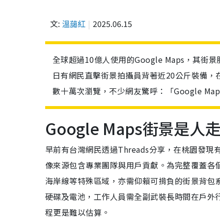
文:
溫藹紅
2025.06.15
全球超過10億人使用的Google Maps，
日有網民直擊街景拍攝員背著近20公斤裝備，
數十萬次瀏覽，不少網友驚呼：「Google M
Google Maps街景
早前有台灣網民透過Threads分享，在桃園發現有
像來源包含專業團隊與用戶貢獻。為完整覆蓋各個
海岸線等特殊區域，亦需仰賴可揹負的街景背包系
硬碟及電池，工作人員需全副武裝長時間在戶外行
程更是難以估算。