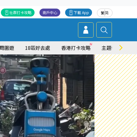
社群打卡攻略
商戶中心
下載 App
繁
简
周圍遊
18區好去處
香港打卡攻略
主題特集