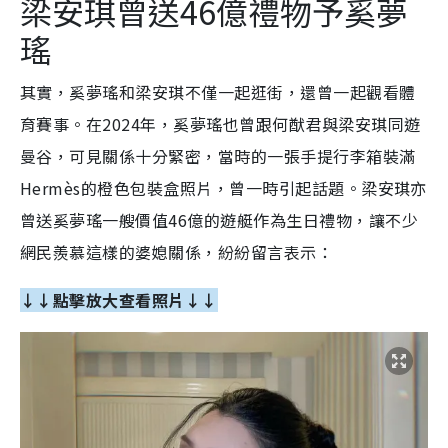
梁安琪曾送46億禮物予奚夢
瑤
其實，奚夢瑤和梁安琪不僅一起逛街，還曾一起觀看體
育賽事。在2024年，奚夢瑤也曾跟何猷君與梁安琪同遊
曼谷，可見關係十分緊密，當時的一張手提行李箱裝滿
Hermès的橙色包裝盒照片，曾一時引起話題。梁安琪亦
曾送奚夢瑤一艘價值46億的遊艇作為生日禮物，讓不少
網民羨慕這樣的婆媳關係，紛紛留言表示：
↓↓點擊放大查看照片↓↓