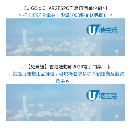
【U GO x CHARGESPOT 夏日消暑企劃⚡】
> 打卡即送充電券！限量1000張🔋送完即止 <
↓ 【免費送】香港運動節2026電子門票！↓
↓ 設過百運動用品攤位 / 可現場體驗多項新穎運動及觀賞
賽事🔥 ↓