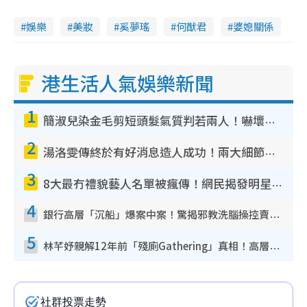
娛樂
美妝
奚夢瑤
何猷君
婆媳關係
港生活人氣娛樂新聞
1
簡淑兒染金毛剪短頭髮氣質判若兩人！嚇壞老公麥大力都認唔出：「你做咩事？」
2
湯洛雯傳終於有好消息造人成功！兩大細節曝孕味極濃惹猜測：大肚婆先會咁！
3
8大最冇禮貌藝人名單被瘋傳！網民揭發明星真面目 一致數臭呢位係無品天花板？
4
銀行高層「沉船」爆案中案！驚揭邪教洗腦操控賣淫被吞600萬 幕後黑手講多錯多
5
林芊妤親解12年前「殘廁Gathering」真相！高層解約一句話重創尊嚴至今拒返TVB