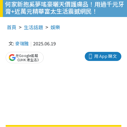
何家新抱奚夢瑤豪曬天價護膚品！用過千元牙
膏+近萬元精華富太生活震撼網民！
首頁
生活話題
娛樂
文:
麥瑞雅
2025.06.19
在Google追蹤
用 App 睇文
《UHK 港生活》