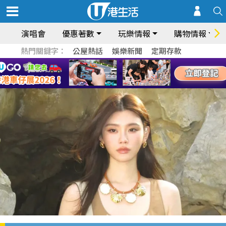
演唱會
優惠著數
玩樂情報
購物情報
熱門關鍵字：
公屋熱話
娛樂新聞
定期存款