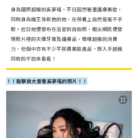
身為國際超模的奚夢瑤，平日固然著重護膚美妝，
同時身為賭王孫新抱的她，在保養上自然是毫不手
軟。近日她便發布在浴室的自拍照，眼尖網民便發
現照片裡的天價牙膏及護膚品，慨嘆超模的消費
力，但個中亦有不少平民價美妝產品。想入手超模
同款的不妨來看看！
！！點擊放大查看奚夢瑤的照片！！