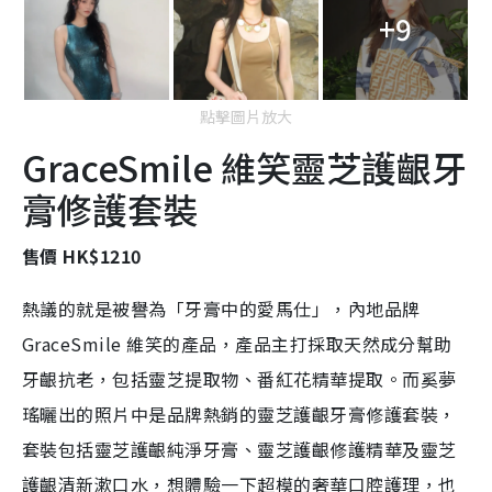
+9
點擊圖片放大
GraceSmile 維笑靈芝護齦牙
膏修護套裝
售價 HK$1210
熱議的就是被譽為「牙膏中的愛馬仕」，內地品牌
GraceSmile 維笑的產品，產品主打採取天然成分幫助
牙齦抗老，包括靈芝提取物、番紅花精華提取。而
奚夢
瑤曬出的照片中是品牌熱銷的
靈芝護齦牙膏修護套裝，
套裝包括靈芝護齦純淨牙膏、靈芝護齦修護精華及靈芝
護齦清新漱口水，想體驗一下超模的奢華口腔護理，也