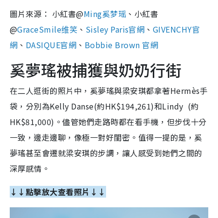
圖片來源： 小紅書@
Ming奚梦瑶
、
小紅書
@
GraceSmile维笑
、
Sisley Paris官網
、
GIVENCHY官
網
、
DASIQUE官網
、
Bobbie Brown 官網
奚夢瑤被捕獲與奶奶行街
在二人逛街的照片中，奚夢瑤與梁安琪都拿著Hermès手
袋，分別為
Kelly Danse(約HK$194,261)和Lindy (約
HK$81,000)。
儘管她們走路時都在看手機，但步伐十分
一致，邊走邊聊，像極一對好閨密。值得一提的是，奚
夢瑤甚至會遷就梁安琪的步調，讓人感受到她們之間的
深厚感情。
↓↓點擊放大查看照片↓↓