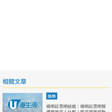
相關文章
娛樂
楊明莊思明結婚｜楊明莊思明親
爆婚後造人計劃！敬茶場面感動