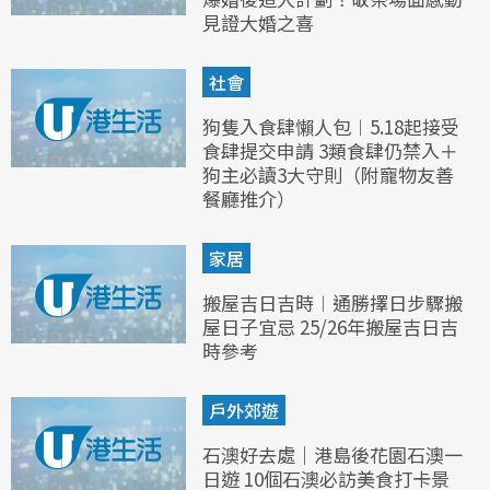
見證大婚之喜
社會
狗隻入食肆懶人包︱5.18起接受
食肆提交申請 3類食肆仍禁入＋
狗主必讀3大守則（附寵物友善
餐廳推介）
家居
搬屋吉日吉時︱通勝擇日步驟搬
屋日子宜忌 25/26年搬屋吉日吉
時參考
戶外郊遊
石澳好去處｜港島後花園石澳一
日遊 10個石澳必訪美食打卡景