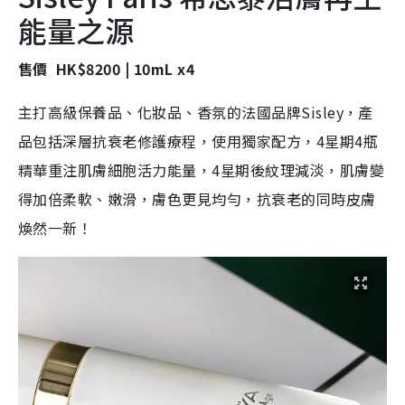
能量之源
售價 HK$8200 | 10mL x4
主打高級保養品、化妝品、香氛的法國品牌Sisley，產
品包括深層抗衰老修護療程，使用獨家配方，4星期4瓶
精華重注肌膚細胞活力能量，4星期後紋理減淡，肌膚變
得加倍柔軟、嫩滑，膚色更見均勻，抗衰老的同時皮膚
煥然一新！