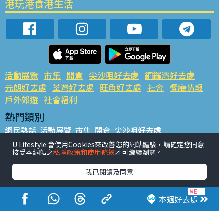
港玩港食港生活
活動展覽
市集
開倉
尖沙咀好去處
銅鑼灣好去處
元朗好去處
荃灣好去處
旺角好去處
社會
餐廳情報
戶外郊遊
社會福利
熱門類別
網民熱話
活動展覽
市集
開倉
尖沙咀好去處
銅鑼灣好去處
元朗好去處
荃灣好去處
旺角好去處
社會
U Lifestyle 會使用Cookies來改善您的網站體驗，請確定您同意
接受本網站之
私隱政策和使用條款
才可繼續瀏覽。
餐廳情報
戶外郊遊
熱門標籤
我已閱讀及同意
#UGO搵好去處
#人氣活動推介
#美食社群熱話
#親子玩樂好去處
#ULifestyle應用程式
#限時搶
本週好去處
#UJetso禮物放送
#ULifestyle商戶中心
#著數
#網絡熱話