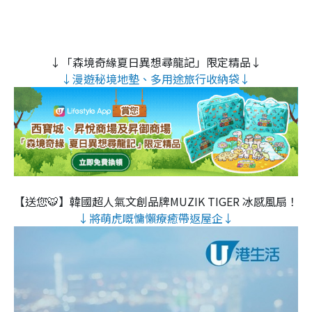
↓「森境奇緣夏日異想尋龍記」限定精品↓
↓漫遊秘境地墊、多用途旅行收納袋↓
【送您🐯】韓國超人氣文創品牌MUZIK TIGER 冰感風扇！
↓將萌虎嘅慵懶療癒帶返屋企↓