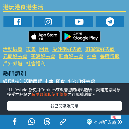
港玩港食港生活
活動展覽
市集
開倉
尖沙咀好去處
銅鑼灣好去處
元朗好去處
荃灣好去處
旺角好去處
社會
餐廳情報
戶外郊遊
社會福利
熱門類別
網民熱話
活動展覽
市集
開倉
尖沙咀好去處
銅鑼灣好去處
元朗好去處
荃灣好去處
旺角好去處
社會
U Lifestyle 會使用Cookies來改善您的網站體驗，請確定您同意
接受本網站之
私隱政策和使用條款
才可繼續瀏覽。
餐廳情報
戶外郊遊
熱門標籤
我已閱讀及同意
#UGO搵好去處
#人氣活動推介
#美食社群熱話
#親子玩樂好去處
#ULifestyle應用程式
#限時搶
本週好去處
#UJetso禮物放送
#ULifestyle商戶中心
#著數
#網絡熱話