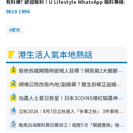
有料爆? 歡迎報料！U Lifestyle WhatsApp 報料專線:
9610 1996
體育
港生活人氣本地熱話
1
裝修拆鐵閘隨時變賊人目標？網民揭2大關鍵用途：裝新式等於白裝？附新舊鐵閘分別
2
網傳公院改用內地/副廠藥？醫生拆解正副廠分別 揭4類人換藥隨時出事
3
怕蟲人士夏日救星！日本3COINS爆紅驅蟲神器$45起 1招「全程免觸碰」輕鬆搞定小強
4
立秋2026｜8月7日立秋進入「多事之秋」 3件事唔做得！專家教6招開運 清枱頭／銀包納氣接好運
5
颱風白海豚料周日襲浙江！經歷5次「眼牆置換」極罕見 成登陸內地最長途颱風