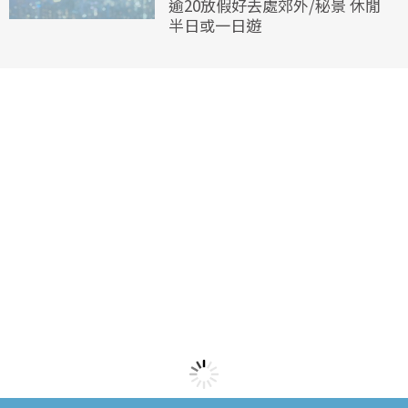
逾20放假好去處郊外/秘景 休閒
半日或一日遊