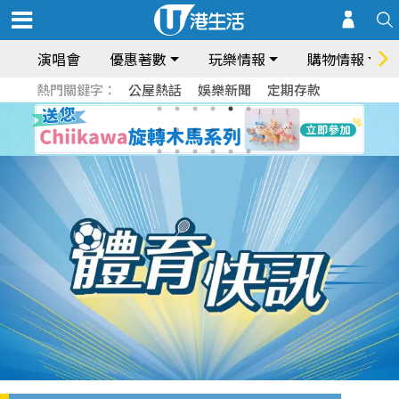
演唱會
優惠著數
玩樂情報
購物情報
熱門關鍵字：
公屋熱話
娛樂新聞
定期存款