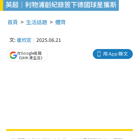
英超｜利物浦創紀錄簽下德國球星獲斯
首頁
生活話題
體育
文:
崔欣定
2025.06.21
在Google追蹤
用 App 睇文
《UHK 港生活》