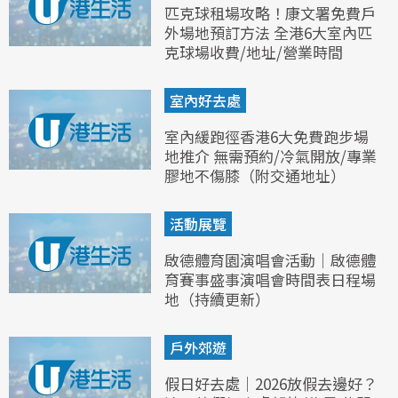
匹克球租場攻略！康文署免費戶
外場地預訂方法 全港6大室內匹
克球場收費/地址/營業時間
室內好去處
室內緩跑徑香港6大免費跑步場
地推介 無需預約/冷氣開放/專業
膠地不傷膝（附交通地址）
活動展覽
啟德體育園演唱會活動｜啟德體
育賽事盛事演唱會時間表日程場
地（持續更新）
戶外郊遊
假日好去處｜2026放假去邊好？