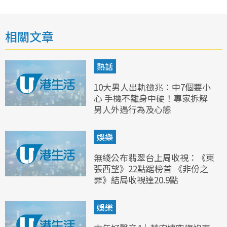
相關文章
熱話
10大男人出軌徵兆：中7個要小
心 手機不離身中硬！專家拆解
男人外遇行為及心態
娛樂
無綫公布翡翠台上周收視：《東
張西望》22點踞榜首 《非份之
罪》結局收視達20.9點
娛樂