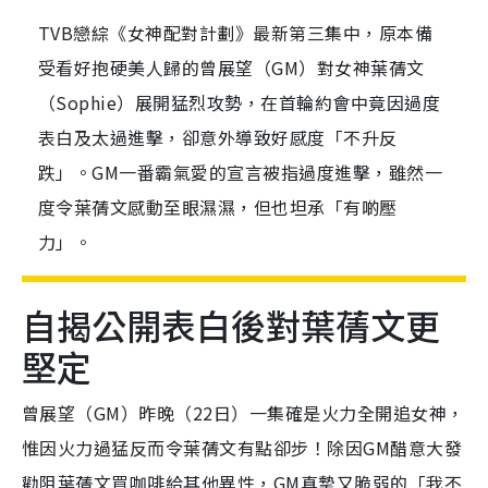
TVB戀綜《女神配對計劃》最新第三集中，原本備
受看好抱硬美人歸的曾展望（GM）對女神葉蒨文
（Sophie）展開猛烈攻勢，在首輪約會中竟因過度
表白及太過進擊，卻意外導致好感度「不升反
跌」。GM一番霸氣愛的宣言被指過度進擊，雖然一
度令葉蒨文感動至眼濕濕，但也坦承「有啲壓
力」。
自揭公開表白後對葉蒨文更
堅定
曾展望（GM）昨晚（22日）一集確是火力全開追女神，
惟因火力過猛反而令葉蒨文有點卻步！除因GM醋意大發
勸阻葉蒨文買咖啡給其他異性，GM真摯又脆弱的「我不