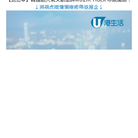
↓將萌虎嘅慵懶療癒帶返屋企↓