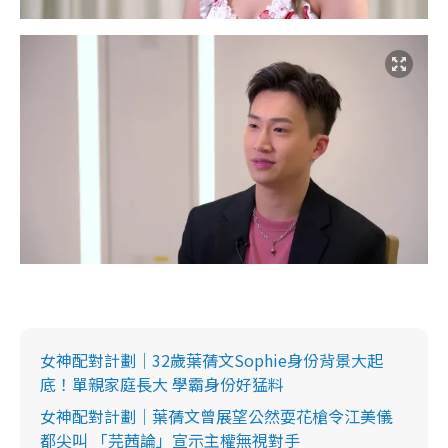
女神配對計劃｜32歲葉蒨文Sophie身份背景大起
底！單親家庭長大 學霸身份好猛料
女神配對計劃｜葉蒨文曾展望公然耍花槍令江美儀
都尖叫 「芫茜論」宣示主權無視對手