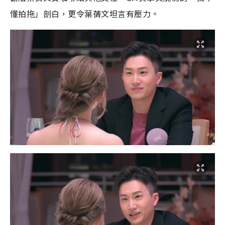
懂拍拖」剖白，更令葉蒨文坦言有壓力。