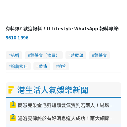
有料爆? 歡迎報料！U Lifestyle WhatsApp 報料專線:
9610 1996
結婚
葉蒨文（演員）
曾展望
葉蒨文
綜藝節目
愛情
拍拖
港生活人氣娛樂新聞
1
簡淑兒染金毛剪短頭髮氣質判若兩人！嚇壞老公麥大力都認唔出：「你做咩事？」
2
湯洛雯傳終於有好消息造人成功！兩大細節曝孕味極濃惹猜測：大肚婆先會咁！