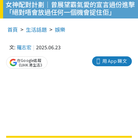
女神配對計劃｜曾展望霸氣愛的宣言過份進擊
「絕對唔會放過任何一個機會捉住佢」
首頁
生活話題
娛樂
文:
羅志宏
2025.06.23
在Google追蹤
用 App 睇文
《UHK 港生活》