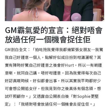
GM霸氣愛的宣言：絕對唔會
放過任何一個機會捉住佢
GM剖白全文：「拍咗拖我覺得我都幾緊張女朋友…我驚
我自己好鍾意一個人，點解好似成日扮到咁瀟灑呢？其
實有陣時好驚自己好鍾意之後會好Hurt，所以一有啲鍾
意喇，就同自己講，唔好咁鍾意，因為我覺得每次自己
好認真嘅時候，好似都會出事，所以其實我平時都好少
可會想公開追女仔，但我見到你之後真係有個念頭，想
試吓照顧你。」又透露自公開表白後「對Sophie更堅
定」：「我絕對唔會放過任何一個機會去捉住佢。」