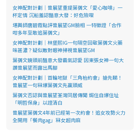
女神配對計劃｜曾展望重提葉蒨文「愛心咖啡」一
杯定情 沉船羞認醋意大發：好危險㗎
堪輿師唐碧霞點評曾展望GM臉相 一特徵證「合作
咁多年至敢追葉蒨文」
女神配對計劃｜林堡熙IG一句隔空回敬葉蒨文火藥
味甚濃？疑似敵對眼神掃視曾展望GM
葉蒨文鏡頭前醋意大發霸氣認愛 因東張女神一句大
讚曾展望而露出馬腳
女神配對計劃｜首輪地獄「三角枱約會」搶先睇！
曾展望一句冧爆葉蒨文先贏頭威
葉蒨文否認與曾展望荃灣同居傳聞 焗住自爆住址
「明哲保身」以證清白
曾展望葉蒨文4年前已經第一次約會！追女攻勢火力
全開用「餐肉gag」冧女超肉麻