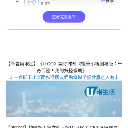
【新會員限定】《U GO》請你睇👹《蠟筆小新劇場版：千
奇百怪！我的妖怪假期》！
↓一齊睇下小新同妖怪朋友們點樣聯手拯救屋企人啦↓
【送您🐯】韓國超人氣文創品牌MUZIK TIGER 冰感風扇！