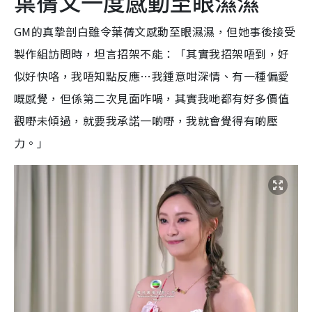
葉蒨文一度感動至眼濕濕
GM的真摯剖白雖令葉蒨文感動至眼濕濕，但她事後接受
製作組訪問時，坦言招架不能：「其實我招架唔到，好
似好快咯，我唔知點反應…我鍾意咁深情、有一種偏愛
嘅感覺，但係第二次見面咋喎，其實我哋都有好多價值
觀嘢未傾過，就要我承諾一啲嘢，我就會覺得有啲壓
力。」