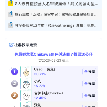
3
8大最冇禮貌藝人名單被瘋傳！網民揭發明星真面目 一致數臭呢位係無品天花板？
4
銀行高層「沉船」爆案中案！驚揭邪教洗腦操控賣淫被吞600萬 幕後黑手講多錯多
5
林芊妤親解12年前「殘廁Gathering」真相！高層解約一句話重創尊嚴至今拒返TVB