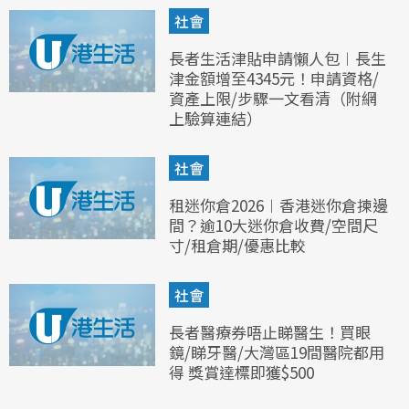
社會
長者生活津貼申請懶人包︱長生
津金額增至4345元！申請資格/
資產上限/步驟一文看清（附網
上驗算連結）
社會
租迷你倉2026︱香港迷你倉揀邊
間？逾10大迷你倉收費/空間尺
寸/租倉期/優惠比較
社會
長者醫療券唔止睇醫生！買眼
鏡/睇牙醫/大灣區19間醫院都用
得 獎賞達標即獲$500