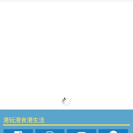
港玩港食港生活