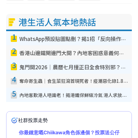
港生活人氣本地熱話
1
WhatsApp預設貼圖點刪？揭1招「反向操作」還原簡潔介面 附3步實測教學
2
香港山邊鐵閘邊門大開？內地客困惑意義何在！網民神回覆：呢種叫法理性防禦
3
鬼門開2026｜農曆七月撞正日全食特別邪？專家警告切忌做一事！揭4大禁忌+2招保平安
4
奪命寄生蟲｜食生菜狂瀉首現死者！疫潮惡化錄1.8萬宗病例 揭洗菜3大謬誤
5
內地客歎港人唔識老！揭港鐵保鮮級冷氣 港人求放過：咪投訴