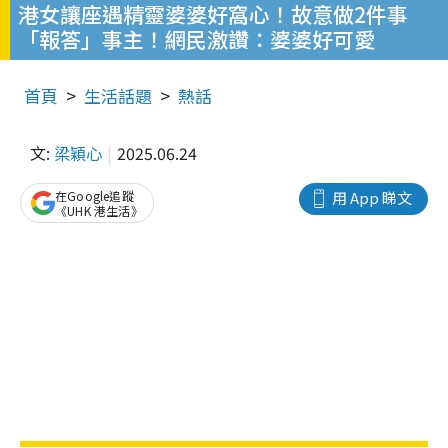
港女讓座遇精靈婆婆好窩心！故意做2件事
「報答」事主！網民激讚：婆婆好可愛
首頁
生活話題
熱話
文:
梁穎心
2025.06.24
在Google追蹤
用 App 睇文
《UHK 港生活》