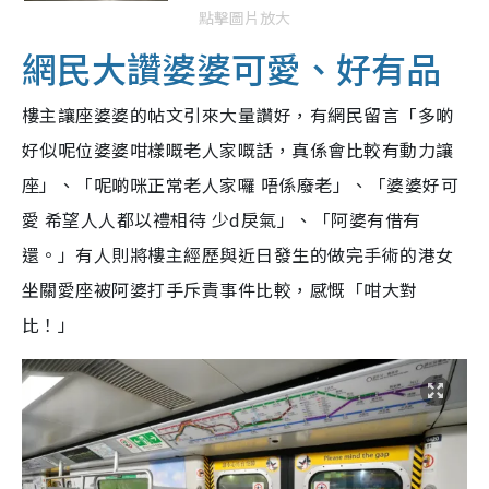
點擊圖片放大
網民大讚婆婆可愛、好有品
樓主讓座婆婆的帖文引來大量讚好，有網民留言「多啲
好似呢位婆婆咁樣嘅老人家嘅話，真係會比較有動力讓
座」、「呢啲咪正常老人家囉 唔係廢老」、「婆婆好可
愛 希望人人都以禮相待 少d戾氣」、「阿婆有借有
還。」有人則將樓主經歷與近日發生的做完手術的港女
坐關愛座被阿婆打手斥責事件比較，感慨「咁大對
比！」