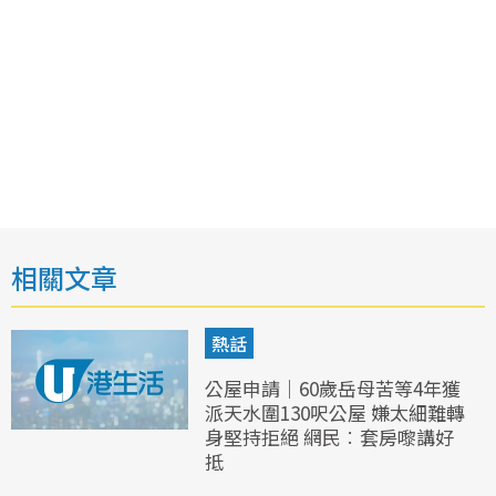
相關文章
熱話
公屋申請｜60歲岳母苦等4年獲
派天水圍130呎公屋 嫌太細難轉
身堅持拒絕 網民︰套房嚟講好
抵