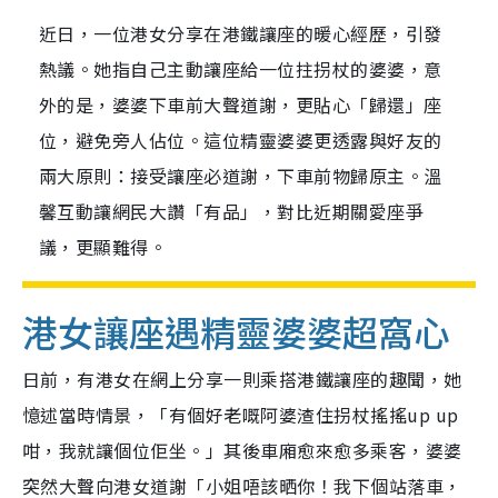
近日，一位港女分享在港鐵讓座的暖心經歷，引發
熱議。她指自己主動讓座給一位拄拐杖的婆婆，意
外的是，婆婆下車前大聲道謝，更貼心「歸還」座
位，避免旁人佔位。這位精靈婆婆更透露與好友的
兩大原則：接受讓座必道謝，下車前物歸原主。溫
馨互動讓網民大讚「有品」，對比近期關愛座爭
議，更顯難得。
港女讓座遇精靈婆婆超窩心
日前，有港女在網上分享一則乘搭港鐵讓座的趣聞，她
憶述當時情景，「有個好老嘅阿婆渣住拐杖搖搖up up
咁，我就讓個位佢坐。」其後車廂愈來愈多乘客，婆婆
突然大聲向港女道謝「小姐唔該晒你！我下個站落車，