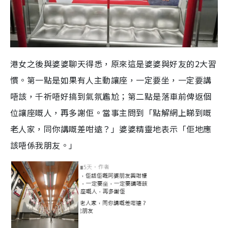
港女之後與婆婆聊天得悉，原來這是婆婆與好友的2大習
慣。第一點是如果有人主動讓座，一定要坐，一定要講
唔該，千祈唔好搞到氣氛尷尬；第二點是落車前俾返個
位讓座嘅人，再多謝佢。當事主問到「點解網上睇到嘅
老人家，同你講嘅差咁遠？」婆婆精靈地表示「佢地應
該唔係我朋友。」