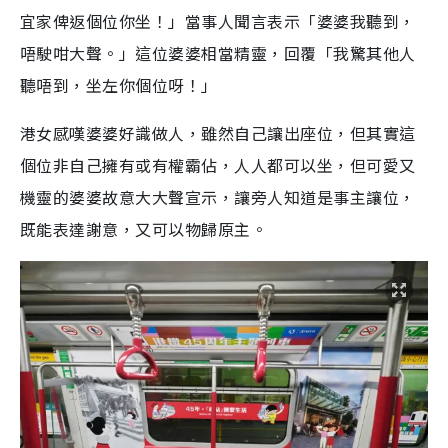
宜家俾返個位你坐！」當事人聞言表示「婆婆我聽到，
唔駛咁大聲。」這位婆婆相當精靈，回覆「我驚其他人
聽唔到，坐左你個位呀！」
港女感嘆婆婆好識做人，雖然自己讓出座位，但其實這
個位非自己擁有或有權霸佔，人人都可以坐，但可愛又
機靈的婆婆故意大大聲宣示，讓旁人知道是事主讓位，
既能表達謝意，又可以物歸原主。