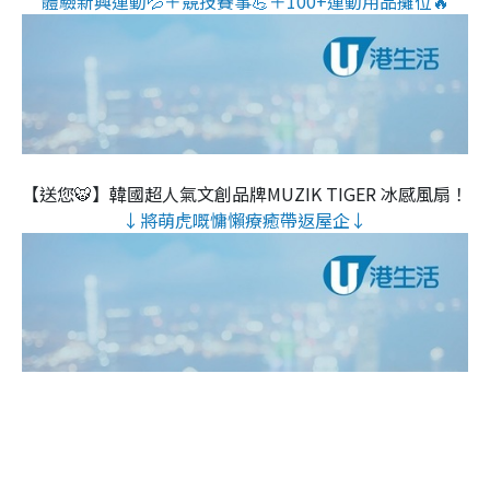
體驗新興運動💦＋競技賽事💪＋100+運動用品攤位🔥
【送您🐯】韓國超人氣文創品牌MUZIK TIGER 冰感風扇！
↓將萌虎嘅慵懶療癒帶返屋企↓