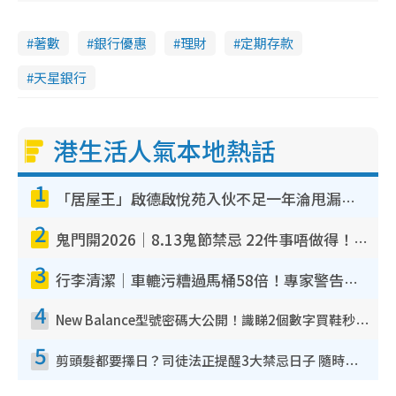
著數
銀行優惠
理財
定期存款
天星銀行
港生活人氣本地熱話
1
「居屋王」啟德啟悅苑入伙不足一年淪甩漏之王！插頭噴火花致大停電 多戶業主全屋家電報銷
2
鬼門開2026｜8.13鬼節禁忌 22件事唔做得！燒肉、刺身要少食？半夜勿吹口哨/打呢個電話
3
行李清潔｜車轆污糟過馬桶58倍！專家警告忌用酒精抹 教1招免污手除菌
4
New Balance型號密碼大公開！識睇2個數字買鞋秒知功能免中伏 附5大熱門鞋款
5
剪頭髮都要擇日？司徒法正提醒3大禁忌日子 隨時剪走財運！呢日剪髮恐「剪壽命」？