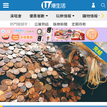
演唱會
優惠著數
玩樂情報
購物情報
熱門關鍵字：
公屋熱話
娛樂新聞
定期存款