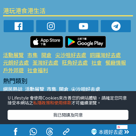
港玩港食港生活
活動展覽
市集
開倉
尖沙咀好去處
銅鑼灣好去處
元朗好去處
荃灣好去處
旺角好去處
社會
餐廳情報
戶外郊遊
社會福利
熱門類別
網民熱話
活動展覽
市集
開倉
尖沙咀好去處
銅鑼灣好去處
元朗好去處
荃灣好去處
旺角好去處
社會
U Lifestyle 會使用Cookies來改善您的網站體驗，請確定您同意
接受本網站之
私隱政策和使用條款
才可繼續瀏覽。
餐廳情報
戶外郊遊
熱門標籤
我已閱讀及同意
#UGO搵好去處
#人氣活動推介
#美食社群熱話
#親子玩樂好去處
#ULifestyle應用程式
#限時搶
本週好去處