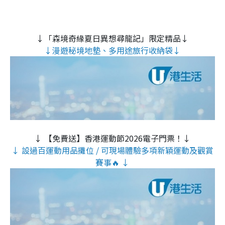
↓「森境奇緣夏日異想尋龍記」限定精品↓
↓漫遊秘境地墊、多用途旅行收納袋↓
↓ 【免費送】香港運動節2026電子門票！↓
↓ 設過百運動用品攤位 / 可現場體驗多項新穎運動及觀賞
賽事🔥 ↓