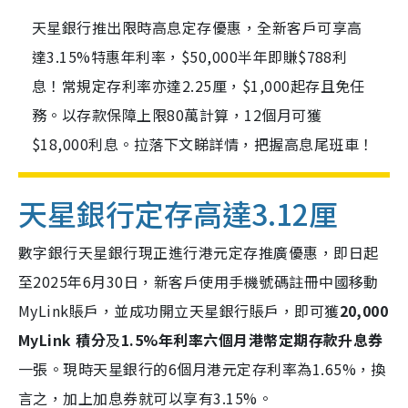
天星銀行推出限時高息定存優惠，全新客戶可享高
達3.15%特惠年利率，$50,000半年即賺$788利
息！常規定存利率亦達2.25厘，$1,000起存且免任
務。以存款保障上限80萬計算，12個月可獲
$18,000利息。拉落下文睇詳情，把握高息尾班車！
天星銀行定存高達3.12厘
數字銀行天星銀行現正進行港元定存推廣優惠，即日起
至2025年6月30日，新客戶使用手機號碼註冊中國移動
MyLink賬戶，並成功開立天星銀行賬戶，即可獲
20,000
MyLink 積分
及
1.5%年利率六個月港幣定期存款升息券
一張。現時天星銀行的6個月港元定存利率為1.65%，換
言之，加上加息券就可以享有3.15%。