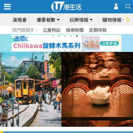
演唱會
優惠著數
玩樂情報
購物情報
熱門關鍵字：
公屋熱話
娛樂新聞
定期存款