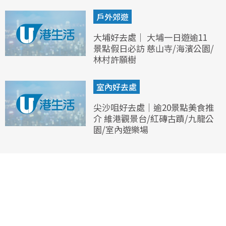
戶外郊遊
大埔好去處｜ 大埔一日遊逾11
景點假日必訪 慈山寺/海濱公園/
林村許願樹
室內好去處
尖沙咀好去處｜逾20景點美食推
介 維港觀景台/紅磚古蹟/九龍公
園/室內遊樂場