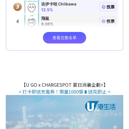
【U GO x CHARGESPOT 夏日消暑企劃⚡】
> 打卡即送充電券！限量1000張🔋送完即止 <