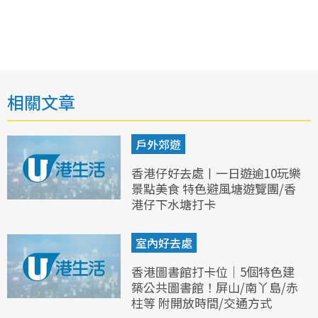
相關文章
戶外郊遊
香港仔好去處丨一日遊逾10玩樂
景點美食 特色避風塘遊覽團/香
港仔下水塘打卡
室內好去處
香港圖書館打卡位｜5個特色建
築公共圖書館！屏山/南丫島/赤
柱等 附開放時間/交通方式