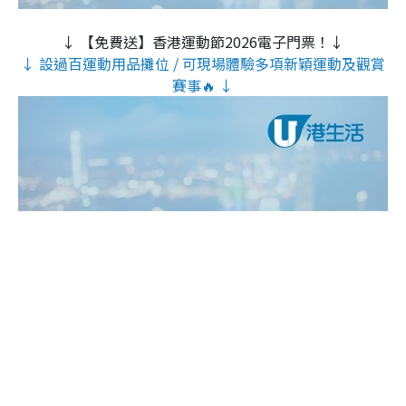
↓ 【免費送】香港運動節2026電子門票！↓
↓ 設過百運動用品攤位 / 可現場體驗多項新穎運動及觀賞
賽事🔥 ↓