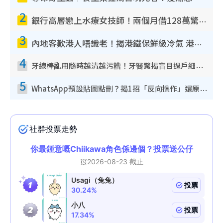
2
銀行高層戀上水療女技師！兩個月借128萬驚覺「沉船」沉落火海 揭背後疑似邪教操控賣淫
3
內地客歎港人唔識老！揭港鐵保鮮級冷氣 港人求放過：咪投訴
4
牙線棒亂用隨時越清越污糟！牙醫驚揭盲目過戶細菌恐致蛀牙：呢種先係日常真保養
5
WhatsApp預設貼圖點刪？揭1招「反向操作」還原簡潔介面 附3步實測教學