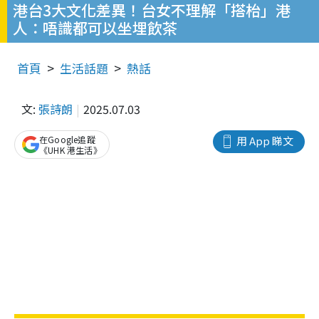
港台3大文化差異！台女不理解「搭枱」港
人：唔識都可以坐埋飲茶
首頁
生活話題
熱話
文:
張詩朗
2025.07.03
在Google追蹤
用 App 睇文
《UHK 港生活》