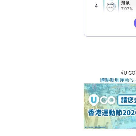
《U G
體驗新興運動💦