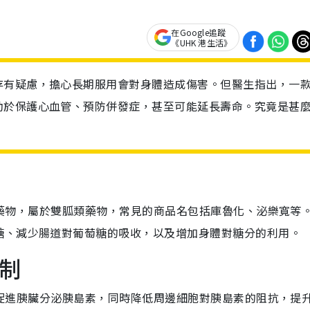
在Google追蹤
《UHK 港生活》
存有疑慮，擔心長期服用會對身體造成傷害。但醫生指出，一
助於保護心血管、預防併發症，甚至可能延長壽命。究竟是甚
血糖藥物，屬於雙胍類藥物，常見的商品名包括庫魯化、泌樂寬等
糖、減少腸道對葡萄糖的吸收，以及增加身體對糖分的利用。
機制
它能促進胰臟分泌胰島素，同時降低周邊細胞對胰島素的阻抗，提