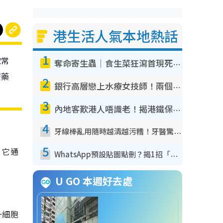
港生活人氣本地熱話
1
款常
奪命寄生蟲｜食生菜狂瀉首現死者！疫潮惡化錄1.8萬宗病例 揭洗菜3大謬誤
麼藥
2
銀行高層戀上水療女技師！兩個月借128萬驚覺「沉船」沉落火海 揭背後疑似邪教操控賣淫
3
內地客歎港人唔識老！揭港鐵保鮮級冷氣 港人求放過：咪投訴
4
牙線棒亂用隨時越清越污糟！牙醫驚揭盲目過戶細菌恐致蛀牙：呢種先係日常真保養
5
。它通
WhatsApp預設貼圖點刪？揭1招「反向操作」還原簡潔介面 附3步實測教學
U GO 本週好去處
升細胞