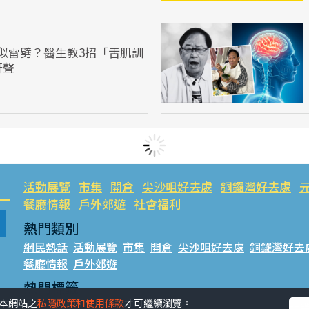
似雷劈？醫生教3招「舌肌訓
鼾聲
活動展覽
市集
開倉
尖沙咀好去處
銅鑼灣好去處
餐廳情報
戶外郊遊
社會福利
熱門類別
網民熱話
活動展覽
市集
開倉
尖沙咀好去處
銅鑼灣好去
餐廳情報
戶外郊遊
熱門標籤
受本網站之
私隱政策和使用條款
才可繼續瀏覽。
#UGO搵好去處
#人氣活動推介
#美食社群熱話
#親子玩