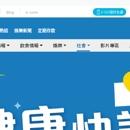
Blog
e-zone
U GO搵好去處
熱話
娛樂新聞
定期存款
情報
飲食情報
娛樂
社會
影片專區