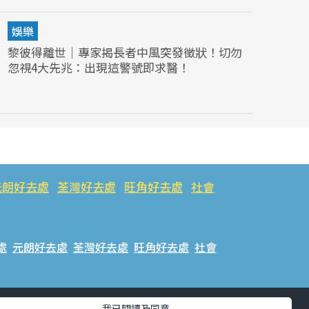
娛樂
黎彼得離世｜專家揭長者中風突發徵狀！切勿
忽視4大先兆：出現這警號即求醫！
元朗好去處
荃灣好去處
旺角好去處
社會
處
元朗好去處
荃灣好去處
旺角好去處
社會
樂好去處
#ULifestyle應用程式
#限時搶
我已閱讀及同意