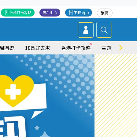
社群打卡攻略
商戶中心
下載 App
繁
简
周圍遊
18區好去處
香港打卡攻略
主題特集