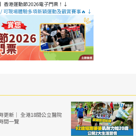
】香港運動節2026電子門票！↓
/ 可現場體驗多項新穎運動及觀賞賽事🔥 ↓
時更新｜ 全港18間公立醫院
時間一覽