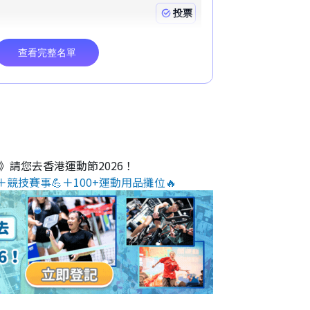
O》請您去香港運動節2026！
＋競技賽事💪＋100+運動用品攤位🔥