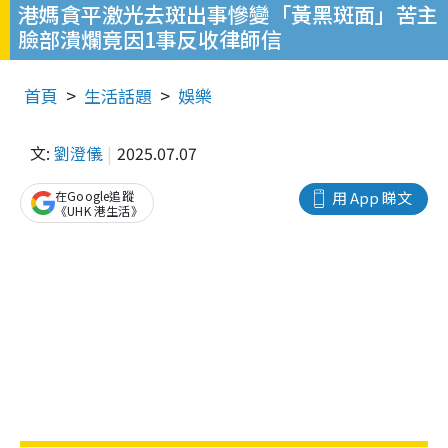
港媽貪平激光去斑出事慘變「黃黑斑面」苦主
臉部潰爛竟因1事反收律師信
首頁
生活話題
娛樂
文:
劉澄儀
2025.07.07
在Google追蹤
用 App 睇文
《UHK 港生活》