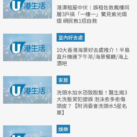
港漂租屋中伏︱誤租佐敦鳳樓同
層3戶搞「一樓一」驚見紫光熠
熠 網民教1招自救
室內好去處
10大香港海景好去處推介！半島
直升機連下午茶/海景餐廳/海上
酒吧
家居
洗頭水加水恐致脫髮！醫生揭3
大洗髮常犯錯誤 泡沫愈多愈傷
頭皮？【附消委會洗頭水5星名
單】
娛樂