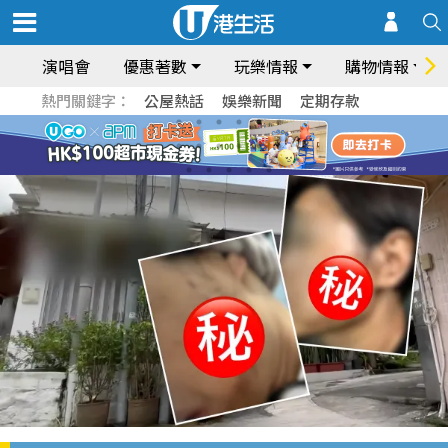
演唱會
優惠著數
玩樂情報
購物情報
熱門關鍵字：
公屋熱話
娛樂新聞
定期存款