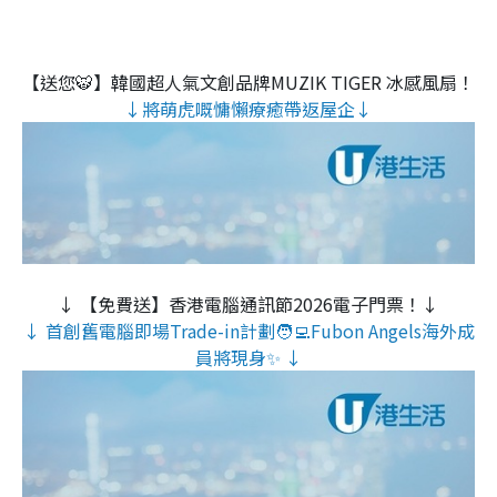
【送您🐯】韓國超人氣文創品牌MUZIK TIGER 冰感風扇！
↓將萌虎嘅慵懶療癒帶返屋企↓
↓ 【免費送】香港電腦通訊節2026電子門票！↓
↓ 首創舊電腦即場Trade-in計劃🧑‍💻Fubon Angels海外成
員將現身✨ ↓