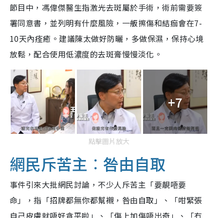
節目中，馮偉傑醫生指激光去斑屬於手術，術前需要簽
署同意書，並列明有什麼風險，一舨擦傷和結痂會在7-
10天內痊癒。建議陳太做好防曬，多做保濕，保持心境
放鬆，配合使用低濃度的去斑膏慢慢淡化。
+7
點擊圖片放大
網民斥苦主︰咎由自取
事件引來大批網民討論，不少人斥苦主「要靚唔要
命」，指「招牌都無你都幫襯，咎由自取」、「咁緊張
自己皮膚就唔好貪平啦」、「傷上加傷唔出奇」、「冇