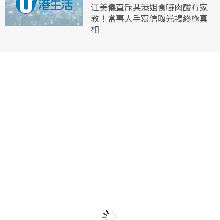
江美儀直斥某港姐食嘢肉酸冇家
教！當事人手寫信曝光揭終極真
相