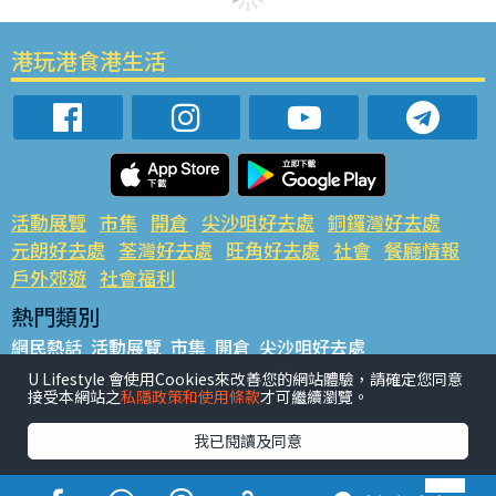
港玩港食港生活
活動展覽
市集
開倉
尖沙咀好去處
銅鑼灣好去處
元朗好去處
荃灣好去處
旺角好去處
社會
餐廳情報
戶外郊遊
社會福利
熱門類別
網民熱話
活動展覽
市集
開倉
尖沙咀好去處
銅鑼灣好去處
元朗好去處
荃灣好去處
旺角好去處
社會
U Lifestyle 會使用Cookies來改善您的網站體驗，請確定您同意
接受本網站之
私隱政策和使用條款
才可繼續瀏覽。
餐廳情報
戶外郊遊
熱門標籤
我已閱讀及同意
#UGO搵好去處
#人氣活動推介
#美食社群熱話
#親子玩樂好去處
#ULifestyle應用程式
#限時搶