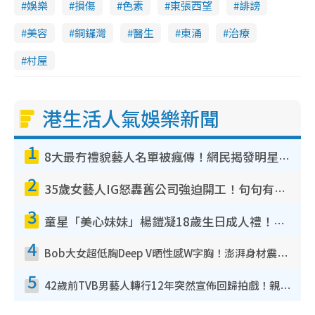
娛樂
損傷
色素
東張西望
誹謗
美容
銅鑼灣
醫生
東涌
治療
村屋
港生活人氣娛樂新聞
1
8大最冇禮貌藝人名單被瘋傳！網民揭發明星真面目 一致數臭呢位係無品天花板？
2
35歲女藝人IG怒轟舊公司強迫開工！句句有骨寸到爆：好老闆真係好重要
3
童星「美心妹妹」楊鎧凝18歲生日成人禮！最新近照曝光蛻變冰壺冠軍文武雙全
4
Bob大女超低胸Deep V晒性感W字胸！澎湃身材震撼眼球獲讚勁過袁嘉敏
5
42歲前TVB男藝人轉行12年突然宣佈回歸拍戲！親揭當年離巢真相：等足九年