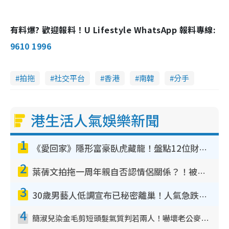
有料爆? 歡迎報料！U Lifestyle WhatsApp 報料專線:
9610 1996
拍拖
社交平台
香港
南韓
分手
港生活人氣娛樂新聞
1
《愛回家》隱形富豪臥虎藏龍！盤點12位財氣逼人的有錢藝人：呢位靚女3億身家唔憂做
2
葉蒨文拍拖一周年親自否認情侶關係？！被質疑感情造假竟稱GM「普通同事」
3
30歲男藝人低調宣布已秘密離巢！人氣急跌變失蹤人口︰「這幾年過得並不容易」
4
簡淑兒染金毛剪短頭髮氣質判若兩人！嚇壞老公麥大力都認唔出：「你做咩事？」