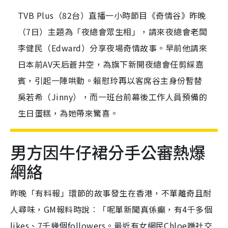
TVB Plus（82台）直播一小時節目《奇情谷》昨晚
（7日）主題為「夜總會眾生相」，請來夜總會老闆
李健民（Edward）分享夜場奇情故事。早前他請來
日本前AV天后蒼井空，為旗下新開夜總會任剪綵嘉
賓，引起一陣哄動。賴慰玲再以客席谷主身份暫替
吳若希（Jinny），而一班台前幕後工作人員預備的
生日蛋糕，為她帶來驚喜。
男方因牛仔裙分手公審熱爆
網絡
昨晚「有料報」環節的故事發生在香港，不單離奇且耐
人尋味，GM報料時說︰「呢單新聞真係癲，有4千多個
likes、7千幾個followers。最近有女網民Chloe喺社交