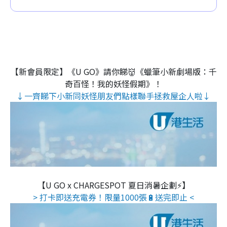
【新會員限定】《U GO》請你睇👹《蠟筆小新劇場版：千
奇百怪！我的妖怪假期》！
↓一齊睇下小新同妖怪朋友們點樣聯手拯救屋企人啦↓
【U GO x CHARGESPOT 夏日消暑企劃⚡】
> 打卡即送充電券！限量1000張🔋送完即止 <