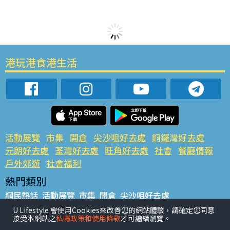
港玩港食港生活
活動展覽
市集
開倉
尖沙咀好去處
銅鑼灣好去處
元朗好去處
荃灣好去處
旺角好去處
社會
餐廳情報
戶外郊遊
社會福利
熱門類別
網民熱話
活動展覽
市集
開倉
尖沙咀好去處
銅鑼灣好去處
元朗好去處
荃灣好去處
旺角好去處
社會
U Lifestyle 會使用Cookies來改善您的網站體驗，請確定您同意
接受本網站之
私隱政策和使用條款
才可繼續瀏覽。
餐廳情報
戶外郊遊