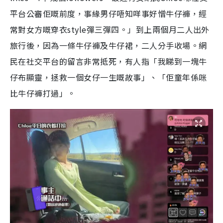
平台公審佢嘅前度，事緣男仔唔知咩事好憎牛仔褲，經
常對女方嘅穿衣style彈三彈四。」到上兩個月二人出外
旅行後，因為一條牛仔褲及牛仔裙，二人分手收場。網
民在社交平台的留言非常抵死，有人指「我睇到一塊牛
仔布顯靈，拯救一個女仔一生嘅故事」、「佢童年係咪
比牛仔褲打過」。