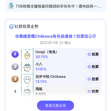
5
TVB新聞主播陳嘉欣鏡頭前罕有失守！遭林超英一句說話突襲嚇親當場大笑