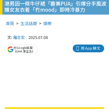
港男因一條牛仔裙「審美PUA」引爆分手風波
嫌女友衣着「冇mood」即時冷暴力
首頁
生活話題
娛樂
文:
羅志宏
2025.07.08
在Google追蹤
用 App 睇文
《UHK 港生活》