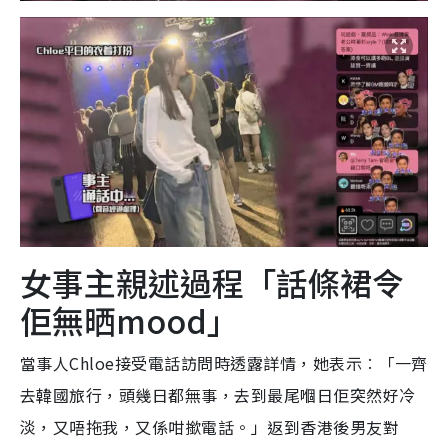
女事主親述過程「話條裙令
佢無晒mood」
當事人Chloe接受電話訪問時透露詳情，她表示︰「一齊
去韓國旅行，頭幾日都無事，去到最尾嗰日佢突然好冷
淡，又唔拖我，又係咁撳電話。」返到香港後男友對