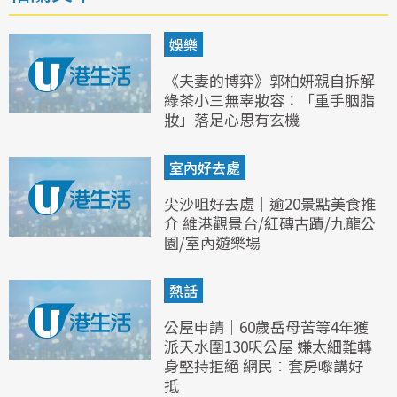
娛樂
《夫妻的博弈》郭柏妍親自拆解
綠茶小三無辜妝容：「重手胭脂
妝」落足心思有玄機
室內好去處
尖沙咀好去處｜逾20景點美食推
介 維港觀景台/紅磚古蹟/九龍公
園/室內遊樂場
熱話
公屋申請｜60歲岳母苦等4年獲
派天水圍130呎公屋 嫌太細難轉
身堅持拒絕 網民︰套房嚟講好
抵