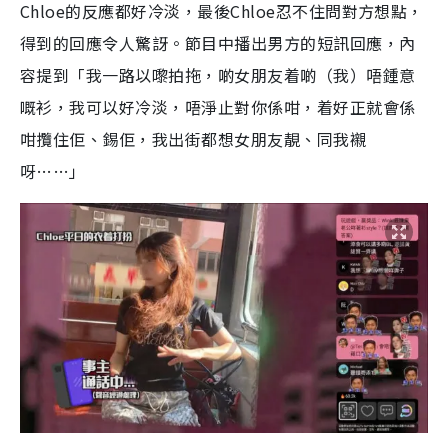
Chloe的反應都好冷淡，最後Chloe忍不住問對方想點，
得到的回應令人驚訝。節目中播出男方的短訊回應，內
容提到「我一路以嚟拍拖，啲女朋友着啲（我）唔鍾意
嘅衫，我可以好冷淡，唔淨止對你係咁，着好正就會係
咁攬住佢、錫佢，我出街都想女朋友靚、同我襯
呀……」