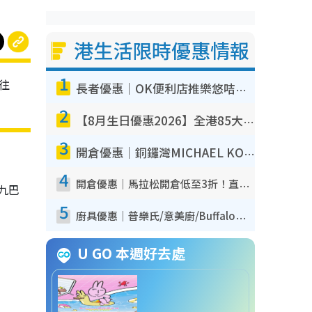
港生活限時優惠情報
1
往
長者優惠｜OK便利店推樂悠咭優惠！買麵包/牛奶/保健品拍卡即減
2
【8月生日優惠2026】全港85大食買玩著數攻略 自助餐/火鍋放題同行免費＋誠品/DONKI送現金券
3
開倉優惠｜銅鑼灣MICHAEL KORS開倉低至17折！直擊$500起買手袋/銀包/鞋款 必買經典Jet Set系列
4
開倉優惠｜馬拉松開倉低至3折！直擊$99起買adidas／New Balance／Puma鞋款 STANLEY保溫杯劈價至$119起
九巴
5
廚具優惠｜普樂氏/意美廚/Buffalo廚具低至3折！$89起買煎鍋／炒鑊／個人鍋 同場小家電激減至$99起
U GO 本週好去處