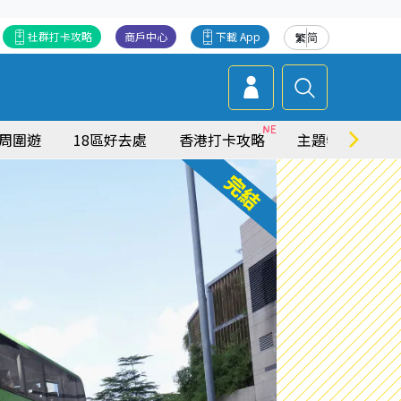
社群打卡攻略
商戶中心
下載 App
繁
简
周圍遊
18區好去處
香港打卡攻略
主題特集