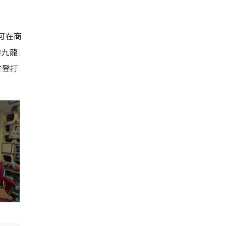
可在商
的九龍
在登打