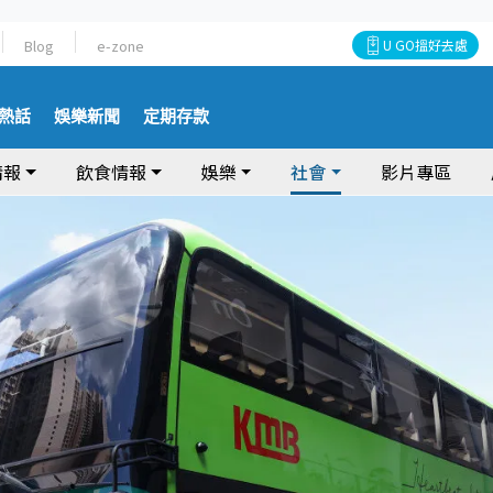
Blog
e-zone
U GO搵好去處
熱話
娛樂新聞
定期存款
情報
飲食情報
娛樂
社會
影片專區