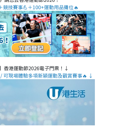
＋競技賽事💪＋100+運動用品攤位🔥
】香港運動節2026電子門票！↓
/ 可現場體驗多項新穎運動及觀賞賽事🔥 ↓