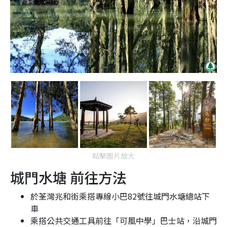
點擊圖片放大
城門水塘 前往方法
於荃灣兆和街乘搭專線小巴82號往城門水塘總站下
車
乘搭公共交通工具前往「可風中學」巴士站，沿城門