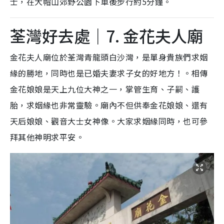
士，在大帽山郊野公園下車後步行約5分鐘。
荃灣好去處｜7. 金花夫人廟
金花夫人廟位於荃灣青龍頭白沙灣，是單身貴族們求姻
緣的勝地，同時也是已婚夫妻求子女的好地方！。相傳
金花娘娘是天上九位大神之一，掌管生育、子嗣、護
胎，求姻緣也非常靈驗。廟內不但供奉金花娘娘、還有
天后娘娘、觀音大士女神像。大家求姻緣同時，也可參
拜其他神明求平安。