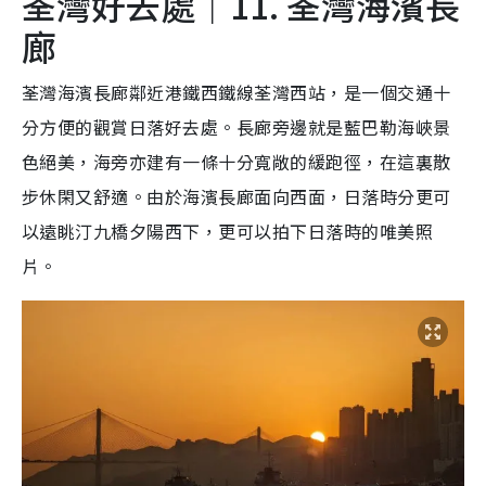
荃灣好去處｜11. 荃灣海濱長
廊
荃灣海濱長廊鄰近港鐵西鐵線荃灣西站，是一個交通十
分方便的觀賞日落好去處。長廊旁邊就是藍巴勒海峽景
色絕美，海旁亦建有一條十分寬敞的緩跑徑，在這裏散
步休閑又舒適。由於海濱長廊面向西面，日落時分更可
以遠眺汀九橋夕陽西下，更可以拍下日落時的唯美照
片。