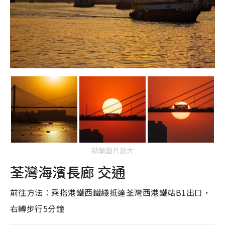
點擊圖片放大
荃灣海濱長廊 交通
前往方法：乘搭港鐵西鐵綫抵達荃灣西港鐵站B1出口，
右轉步行5分鐘