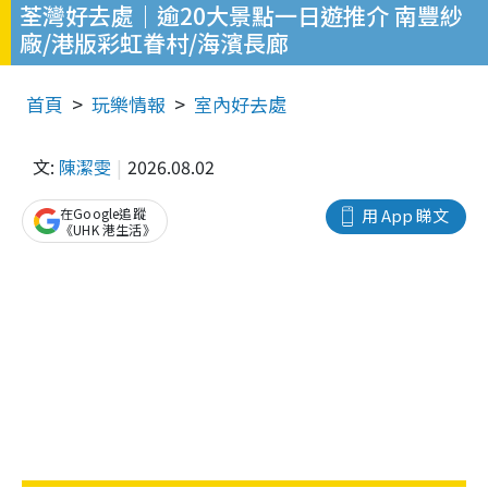
荃灣好去處｜逾20大景點一日遊推介 南豐紗
廠/港版彩虹眷村/海濱長廊
首頁
玩樂情報
室內好去處
文:
陳潔雯
2026.08.02
在Google追蹤
用 App 睇文
《UHK 港生活》