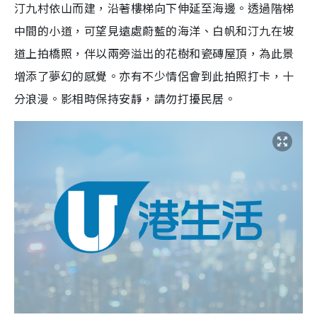
汀九村依山而建，沿著樓梯向下伸延至海邊。透過階梯
中間的小道，可望見遠處蔚藍的海洋、白帆和汀九在坡
道上拍橋照，伴以兩旁溢出的花樹和瓷磚屋頂，為此景
增添了夢幻的感覺。亦有不少情侶會到此拍照打卡，十
分浪漫。影相時保持安靜，請勿打擾民居。