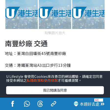
點擊圖片放大
南豐紗廠 交通
地址：荃灣白田壩街45號南豐紗廠
交通：港鐵荃灣站A3出口步行13分鐘
U Lifestyle 會使用Cookies來改善您的網站體驗，請確定您同意
開放時間：10:00-22:00
接受本網站之
私隱政策和使用條款
才可繼續瀏覽。
我已閱讀及同意
荃灣好去處｜13. Kidstation
「Kidstation」位於荃灣西Plaza 88，遊樂場總佔地達
本週好去處