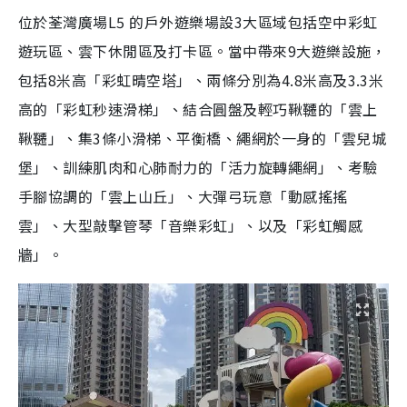
位於荃灣廣場L5 的戶外遊樂場設3大區域包括空中彩虹
遊玩區、雲下休閒區及打卡區。當中帶來9大遊樂設施，
包括8米高「彩虹晴空塔」、兩條分別為4.8米高及3.3米
高的「彩虹秒速滑梯」、結合圓盤及輕巧鞦韆的「雲上
鞦韆」、集3條小滑梯、平衡橋、繩網於一身的「雲兒城
堡」、訓練肌肉和心肺耐力的「活力旋轉繩網」、考驗
手腳協調的「雲上山丘」、大彈弓玩意「動感搖搖
雲」、大型敲擊管琴「音樂彩虹」、以及「彩虹觸感
牆」。