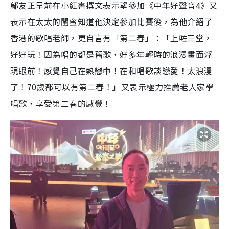
鄔友正早前在小紅書撰文表示望參加《中年好聲音4》又
表示在太太的閨蜜知道他決定參加比賽後，為他介紹了
香港的歌唱老師，更自言有「第二春」：「上咗三堂，
好好玩！因為唱的都是舊歌，好多年輕時的浪漫畫面浮
現眼前！感覺自己在熱戀中！在和唱歌談戀愛！太浪漫
了！70歲都可以有第二春！」又表示極力推薦老人家學
唱歌，享受第二春的感覺！