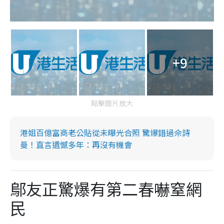
+9
點擊圖片放大
港姐百億富商老公貼從未曝光合照 驚爆錯過佘詩
曼！直言遺憾多年：再沒有機會
鄔友正驚爆有第二春嚇窒網
民