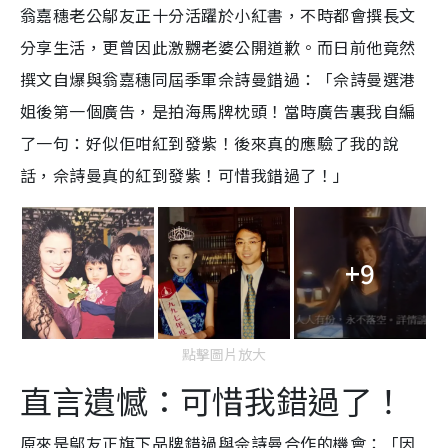
翁嘉穗老公鄔友正十分活躍於小紅書，不時都會撰長文
分享生活，更曾因此激嬲老婆公開道歉。而日前他竟然
撰文自爆與翁嘉穗同屆季軍佘詩曼錯過：「佘詩曼選港
姐後第一個廣告，是拍海馬牌枕頭！當時廣告裏我自編
了一句：好似佢咁紅到發紫！後來真的應驗了我的說
話，佘詩曼真的紅到發紫！可惜我錯過了！」
+9
點擊圖片放大
直言遺憾：可惜我錯過了！
原來是鄔友正旗下品牌錯過與佘詩曼合作的機會：「因