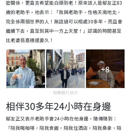
密關係，更直言希望能白頭到老！原來該人是鄔友正83
歲的老助手，他表示：「我與老助手，性格天南地北，
完全係兩個世界的人！無諗過可以相處30多年，而且會
繼續下去，直至到其中一方上天堂！」認識的時間甚至
比老婆翁嘉穗還要久！
+8
點擊圖片放大
相伴30多年24小時在身邊
鄔友正又表示老助手會24小時在他身邊，隨傳隨到：
「陪我喝咖啡，陪我食飯，陪我住酒店，陪我桑拿，陪