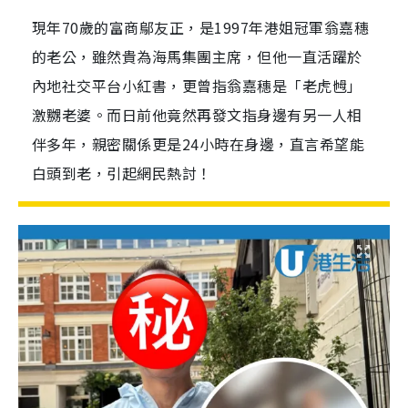
現年70歲的富商鄔友正，是1997年港姐冠軍翁嘉穗
的老公，雖然貴為海馬集團主席，但他一直活躍於
內地社交平台小紅書，更曾指翁嘉穗是「老虎乸」
激嬲老婆。而日前他竟然再發文指身邊有另一人相
伴多年，親密關係更是24小時在身邊，直言希望能
白頭到老，引起網民熱討！