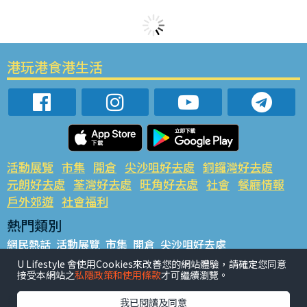
港玩港食港生活
活動展覽
市集
開倉
尖沙咀好去處
銅鑼灣好去處
元朗好去處
荃灣好去處
旺角好去處
社會
餐廳情報
戶外郊遊
社會福利
熱門類別
網民熱話
活動展覽
市集
開倉
尖沙咀好去處
銅鑼灣好去處
元朗好去處
荃灣好去處
旺角好去處
社會
U Lifestyle 會使用Cookies來改善您的網站體驗，請確定您同意
接受本網站之
私隱政策和使用條款
才可繼續瀏覽。
餐廳情報
戶外郊遊
熱門標籤
我已閱讀及同意