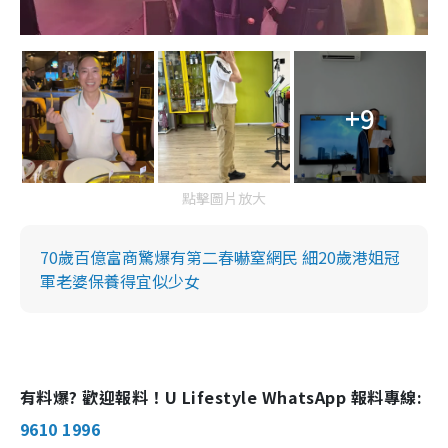
+9
點擊圖片放大
70歲百億富商驚爆有第二春嚇窒網民 細20歲港姐冠
軍老婆保養得宜似少女
有料爆? 歡迎報料！U Lifestyle WhatsApp 報料專線:
9610 1996