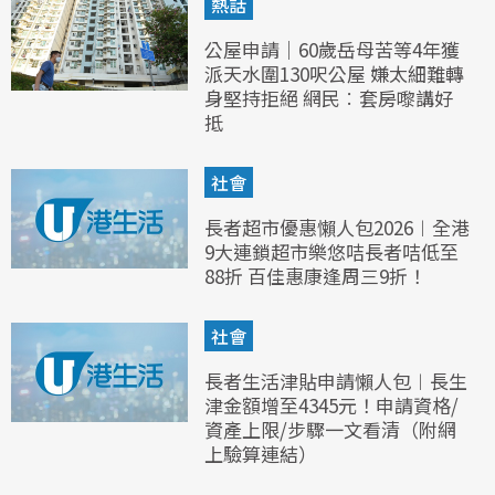
熱話
公屋申請｜60歲岳母苦等4年獲
派天水圍130呎公屋 嫌太細難轉
身堅持拒絕 網民︰套房嚟講好
抵
社會
長者超市優惠懶人包2026︱全港
9大連鎖超市樂悠咭長者咭低至
88折 百佳惠康逢周三9折！
社會
長者生活津貼申請懶人包︱長生
津金額增至4345元！申請資格/
資產上限/步驟一文看清（附網
上驗算連結）