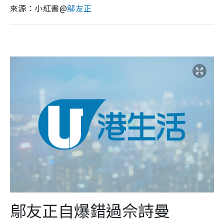
來源：小紅書@
鄔友正
鄔友正自爆錯過佘詩曼