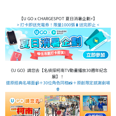
【U GO x CHARGESPOT 夏日消暑企劃⚡】
> 打卡即送充電券！限量1000張🔋送完即止 <
《U GO》請您去【名偵探柯南TV動畫播放30週年紀念
展】！
還原經典名場面📹＋30位角色同框📸＋原創限定感謝劇場
🍿