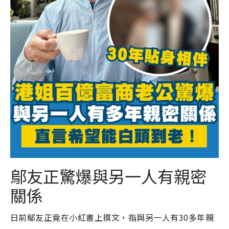
鄔友正驚爆與另一人有親密
關係
日前鄔友正竟在小紅書上撰文，指與另一人有30多年親