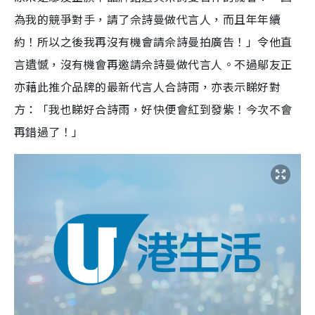
為我的競爭對手，請了佘詩曼做代言人，而且年年續
約！所以之後我再沒有機會請佘詩曼拍廣告！」令他直
言遺憾，沒有機會再邀請佘詩曼做代言人。不過鄔友正
亦藉此推介品牌的最新代言人合詩雨，亦表示睇好對
方：「我也睇好合詩雨，好快便會紅到發紫！今次不會
再錯過了！」