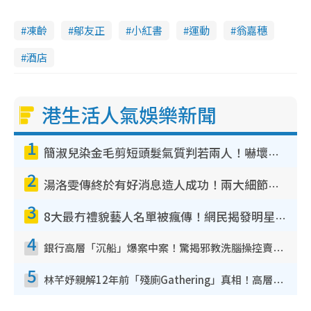
凍齡
鄔友正
小紅書
運動
翁嘉穗
酒店
港生活人氣娛樂新聞
1
簡淑兒染金毛剪短頭髮氣質判若兩人！嚇壞老公麥大力都認唔出：「你做咩事？」
2
湯洛雯傳終於有好消息造人成功！兩大細節曝孕味極濃惹猜測：大肚婆先會咁！
3
8大最冇禮貌藝人名單被瘋傳！網民揭發明星真面目 一致數臭呢位係無品天花板？
4
銀行高層「沉船」爆案中案！驚揭邪教洗腦操控賣淫被吞600萬 幕後黑手講多錯多
5
林芊妤親解12年前「殘廁Gathering」真相！高層解約一句話重創尊嚴至今拒返TVB