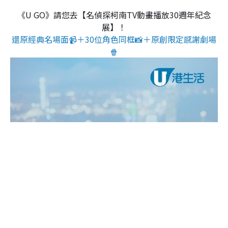
《U GO》請您去【名偵探柯南TV動畫播放30週年紀念
展】！
還原經典名場面📹＋30位角色同框📸＋原創限定感謝劇場
🍿