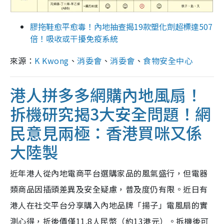
膠拖鞋愈平愈毒！內地抽查揭19款塑化劑超標達507
倍！吸收或干擾免疫系統
來源：
K Kwong
、
消委會
、
消委會
、
食物安全中心
港人拼多多網購內地風扇！
拆機研究揭3大安全問題！網
民意見兩極：香港買咪又係
大陸製
近年港人從內地電商平台選購家品的風氣盛行，但電器
類商品因插頭差異及安全疑慮，普及度仍有限。近日有
港人在社交平台分享購入內地品牌「揚子」電風扇的實
測心得，折後價僅11.8人民幣（約13港元）。拆機後可