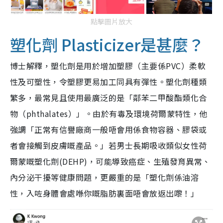
點擊圖片放大
塑化劑 Plasticizer是甚麼？
博士解釋，塑化劑是用於增加塑膠（主要係PVC）柔軟
性及可塑性，令塑膠更易加工同具有彈性。塑化劑種類
繁多，最常見且使用最廣泛的是「鄰苯二甲酸酯類化合
物（phthalates）」。由於有毒及環境荷爾蒙特性，他
強調「正常有信譽廠商一般唔會用係食物容器、膠袋或
者會接觸到皮膚嘅產品。」若男士長期吸收類似女性荷
爾蒙嘅塑化劑(DEHP)，可能導致癌症、生殖發育異常、
內分泌干擾等健康問題，更嚴重的是「塑化劑係油溶
性，入咗身體會處喺你嘅脂肪裏面唔會放返出嚟！」