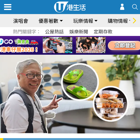
演唱會
優惠著數
玩樂情報
購物情報
熱門關鍵字：
公屋熱話
娛樂新聞
定期存款