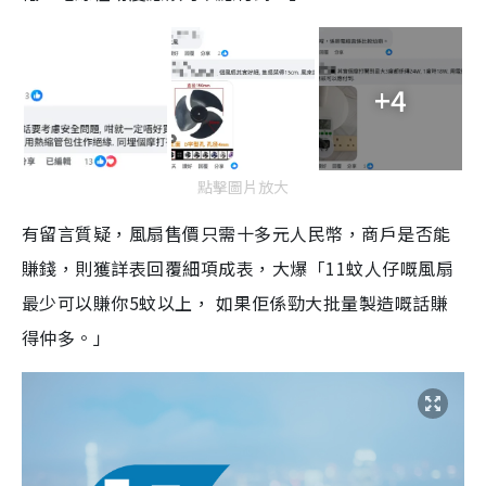
+4
點擊圖片放大
有留言質疑，風扇售價只需十多元人民幣，商戶是否能
賺錢，則獲詳表回覆細項成表，大爆「11蚊人仔嘅風扇
最少可以賺你5蚊以上， 如果佢係勁大批量製造嘅話賺
得仲多。」