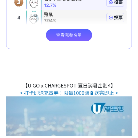
【U GO x CHARGESPOT 夏日消暑企劃⚡】
> 打卡即送充電券！限量1000張🔋送完即止 <