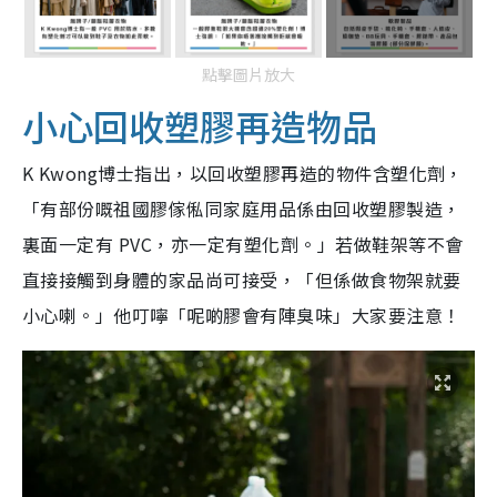
點擊圖片放大
小心回收塑膠再造物品
K Kwong博士指出，以回收塑膠再造的物件含塑化劑，
「有部份嘅祖國膠傢俬同家庭用品係由回收塑膠製造，
裏面一定有 PVC，亦一定有塑化劑。」若做鞋架等不會
直接接觸到身體的家品尚可接受，「但係做食物架就要
小心喇。」他叮嚀「呢啲膠會有陣臭味」大家要注意！