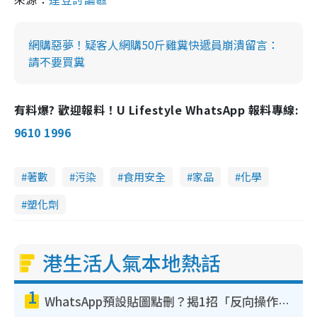
網購惡夢！疑客人網購50斤雞糞快遞員崩潰留言：
請不要買糞
有料爆? 歡迎報料！U Lifestyle WhatsApp 報料專線:
9610 1996
著數
污染
食用安全
家品
化學
塑化劑
港生活人氣本地熱話
1
WhatsApp預設貼圖點刪？揭1招「反向操作」還原簡潔介面 附3步實測教學