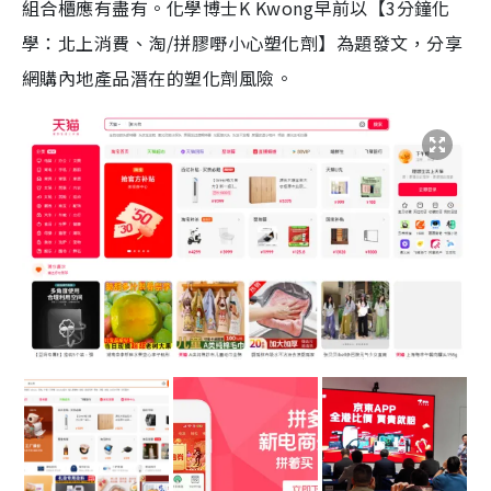
組合櫃應有盡有。化學博士K Kwong早前以【3分鐘化
學：北上消費、淘/拼膠嘢小心塑化劑】為題發文，分享
網購內地產品潛在的塑化劑風險。