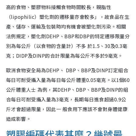
高的食物、塑膠物料接觸食物時間較長，親脂性
（lipophilic）塑化劑的遷移量亦會較多」，故食品在生
產、儲存、運輸及包裝時均有機會被塑化劑污染。相關
法例規定，塑化劑DEHP、BBP和DBP的特定遷移限量分
別為每公斤（以食物的含量計）不多 於1.5、30及0.3毫
克；DIDP及DINP的合計限量為每公斤不多於9毫克。
歐洲食物安全局為DEHP、 DBP、BBP及DINP訂定組合
每日可耐受攝入量為每日每公斤體重0.05毫克。以1個60
公斤體重人士 為例，其DEHP、DBP、BBP及DINP的組
合每日可耐受攝入量為3毫克，長期每日進食超過0.9公
斤才會超過限量，因此一 般食用下應該不會對身體健康
造成影響。
塑膠編碼代表甚麼？幾號最