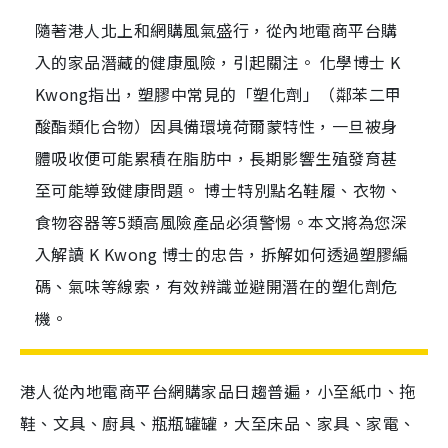
隨著港人北上和網購風氣盛行，從內地電商平台購
入的家品潛藏的健康風險，引起關注。 化學博士 K
Kwong指出，塑膠中常見的「塑化劑」（鄰苯二甲
酸酯類化合物）因具備環境荷爾蒙特性，一旦被身
體吸收便可能累積在脂肪中，長期影響生殖發育甚
至可能導致健康問題。 博士特別點名鞋履、衣物、
食物容器等5類高風險產品必須警惕。本文將為您深
入解讀 K Kwong 博士的忠告，拆解如何透過塑膠編
碼、氣味等線索，有效辨識並避開潛在的塑化劑危
機。
港人從內地電商平台網購家品日趨普遍，小至紙巾、拖
鞋、文具、廚具、瓶瓶罐罐，大至床品、家具、家電、