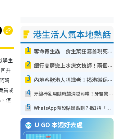
港生活人氣本地熱話
1
奪命寄生蟲｜食生菜狂瀉首現死者！疫潮惡化錄1.8萬宗病例 揭洗菜3大謬誤
獸學生
2
銀行高層戀上水療女技師！兩個月借128萬驚覺「沉船」沉落火海 揭背後疑似邪教操控賣淫
中四升
3
佢阿媽
內地客歎港人唔識老！揭港鐵保鮮級冷氣 港人求放過：咪投訴
職員或
4
牙線棒亂用隨時越清越污糟！牙醫驚揭盲目過戶細菌恐致蛀牙：呢種先係日常真保養
睇，佢
5
WhatsApp預設貼圖點刪？揭1招「反向操作」還原簡潔介面 附3步實測教學
U GO 本週好去處