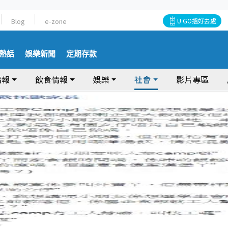
Blog
e-zone
U GO搵好去處
熱話
娛樂新聞
定期存款
情報
飲食情報
娛樂
社會
影片專區