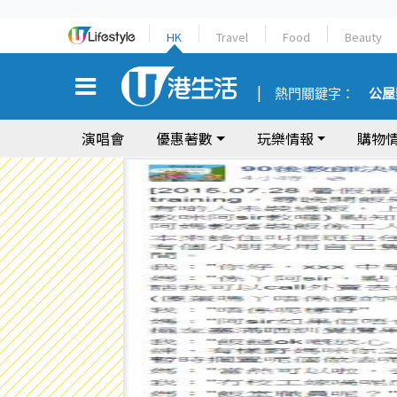
HK
Travel
Food
Beauty
熱門關鍵字：
公屋
演唱會
優惠著數
玩樂情報
購物