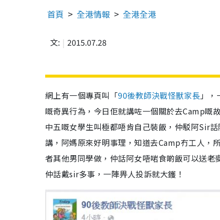
首頁
全港情報
全港全港
文:
2015.07.28
網上有一個專頁叫「
90後教師決戰怪獸家長
」，
嘅奇異行為，今日佢就講咗一個關於去Camp嘅
中五嘅女學生叫極都唔肯自己裝飯，仲駁阿Sir
講，阿媽原來好明事理，知道去Camp冇工人，
者其他男同學做，仲話阿女唔啱食啲飯可以送老麥
仲話戴sir多事，一陣畀人投訴就大鑊！