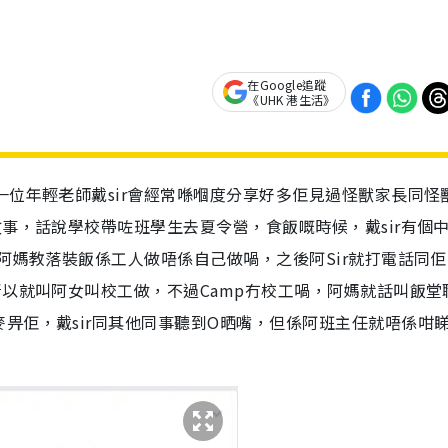
在Google追蹤
《UHK 港生活》
一位年輕老師戴sir會經常喺嗰度分享好多佢見過怪獸家長同怪
故事，話說學校帶咗班學生去夏令營，食飯嘅時候，戴sir有個
話阿媽教落裝飯係工人做唔係自己做喎，之後阿Sir就打電話同
所以就叫阿女叫校工做，不過Camp冇校工喎，阿媽就話叫飯堂
畀佢，戴sir同其他同事聽到O晒嘴，但係阿班主任就唔係咁