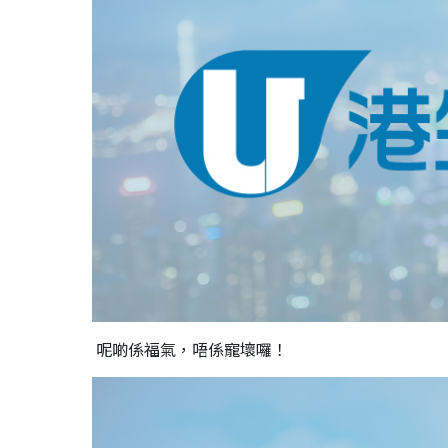
呢啲係福氣，唔係寵壞囉！