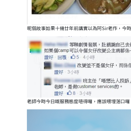
呢個故事如果十幾廿年前講實以為阿Sir老作，今
老師今時今日嘅服務態度唔得囉，應該喂埋落口囉