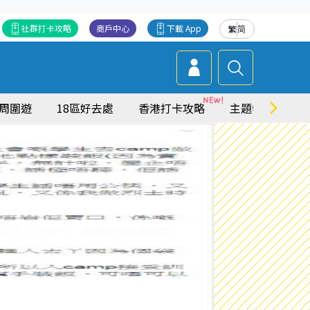
社群打卡攻略
商戶中心
下載 App
繁
简
周圍遊
18區好去處
香港打卡攻略
主題特集