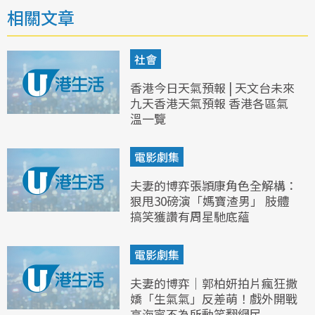
相關文章
社會
香港今日天氣預報 | 天文台未來
九天香港天氣預報 香港各區氣
溫一覽
電影劇集
夫妻的博弈張頴康角色全解構：
狠甩30磅演「媽寶渣男」 肢體
搞笑獲讚有周星馳底蘊
電影劇集
夫妻的博弈｜郭柏妍拍片瘋狂撒
嬌「生氣氣」反差萌！戲外開戰
高海寧不為所動笑翻網民