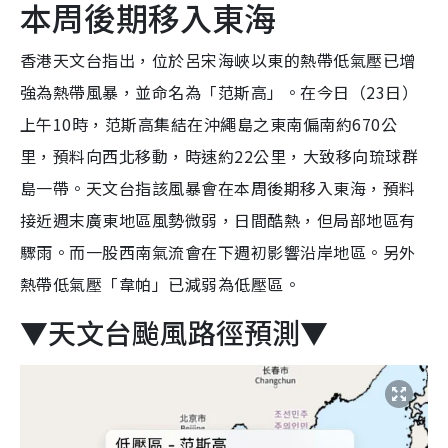
本周後期移入東海
香港天文台指出，位於呂宋海峽以東的熱帶低氣壓已增
強為熱帶風暴，並命名為「范斯高」。在今日（23日）
上午10時，范斯高集結在沖繩島之東南偏南約670公
里，預料向西北移動，時速約22公里，大致移向琉球群
島一帶。天文台指該風暴會在本周後期移入東海，預料
接近週末廣東地區風勢微弱，日間酷熱，但局部地區有
驟雨。而一股西南氣流會在下週初影響沿岸地區。另外
熱帶低氣壓「韋帕」已減弱為低壓區。
▼天文台颱風路徑預測▼