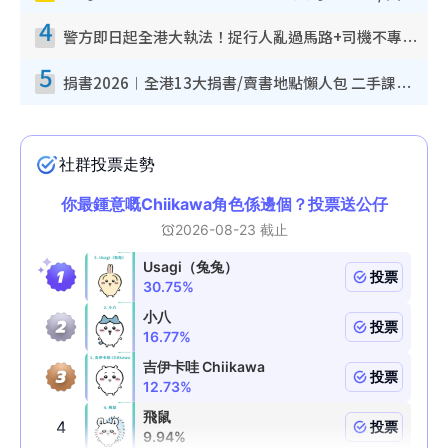
4
警方即日起全港大執法！捉行人亂過馬路+司機不專注駕駛！亂過馬路罰$2000
5
捐書2026︱全港13大捐書/賣書地點懶人包 二手課本最高$150＋舊書換免費咖啡/戲票