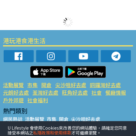
港玩港食港生活
活動展覽
市集
開倉
尖沙咀好去處
銅鑼灣好去處
元朗好去處
荃灣好去處
旺角好去處
社會
餐廳情報
戶外郊遊
社會福利
熱門類別
網民熱話
活動展覽
市集
開倉
尖沙咀好去處
銅鑼灣好去處
元朗好去處
荃灣好去處
旺角好去處
社會
U Lifestyle 會使用Cookies來改善您的網站體驗，請確定您同意
接受本網站之
私隱政策和使用條款
才可繼續瀏覽。
餐廳情報
戶外郊遊