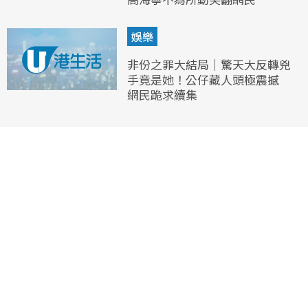
娛樂
非份之罪大結局｜驚天大反轉兇
手竟是她！公仔藏人頭極震撼
網民跪求續集