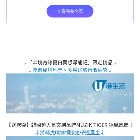
↓「森境奇緣夏日異想尋龍記」限定精品↓
↓漫遊秘境地墊、多用途旅行收納袋↓
【送您🐯】韓國超人氣文創品牌MUZIK TIGER 冰感風扇！
↓將萌虎嘅慵懶療癒帶返屋企↓