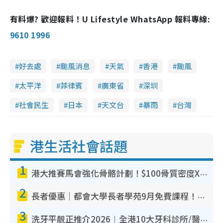
有料爆? 歡迎報料！U Lifestyle WhatsApp 報料專線:
9610 1996
好去處
颱風消息
天氣
香港
颱風
太平洋
菲律賓
廣東省
深圳
社會民生
日本
天文台
暴雨
台灣
港生活社會話題
1
港大推賽馬會強化骨骼計劃！$100骨質密度X光檢查 完成免費運動訓練送超市禮券！附參加資格
2
長者優惠｜都會大學長者學苑9月免費課程！多媒體/微電影創作/網絡安全 附報名方法教學
3
洗牙平靚正推介2026︱全港10大牙科診所/醫院懶人包 夜診至8點/鎮靜潔牙/醫療券適用