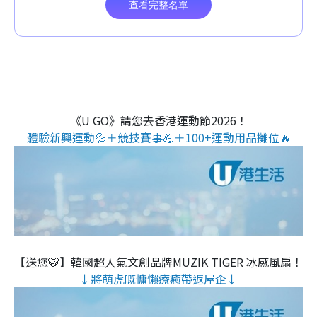
《U GO》請您去香港運動節2026！
體驗新興運動💦＋競技賽事💪＋100+運動用品攤位🔥
【送您🐯】韓國超人氣文創品牌MUZIK TIGER 冰感風扇！
↓將萌虎嘅慵懶療癒帶返屋企↓