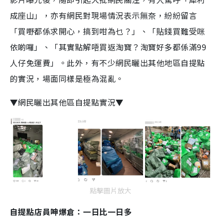
成座山」，亦有網民對現場情況表示無奈，紛紛留言
「買嘢都係求開心，搞到咁為乜？」、「貼錢買難受咪
依啲囉」、「其實點解唔買返淘寶？淘寶好多都係滿99
人仔免運費」。此外，有不少網民曬出其他地區自提點
的實況，場面同樣是極為混亂。
▼網民曬出其他區自提點實況▼
點擊圖片放大
自提點店員呻爆倉：一日比一日多