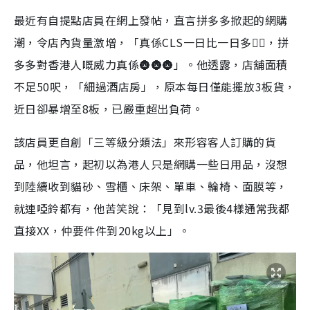
最近有自提點店員在網上發帖，直言拼多多掀起的網購
潮，令店內貨量激增，「真係CLS一日比一日多
👌🏻
，拼
多多對香港人嘅威力真係
🌚🌚🌚
」。他透露，店舖面積
不足50呎，「細過酒店房」，原本每日僅能擺放3板貨，
近日卻暴增至8板，已嚴重超出負荷。
該店員更自創「三等級分類法」來形容客人訂購的貨
品，他坦言，起初以為港人只是網購一些日用品，沒想
到陸續收到貓砂、雪櫃、床架、單車、輪椅、面膜等，
就連啞鈴都有，他苦笑說：「見到lv.3最後4樣通常我都
直接XX，仲要件件到20kg以上」。