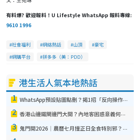
文：王苑琳
有料爆? 歡迎報料！U Lifestyle WhatsApp 報料專線:
9610 1996
社會福利
網絡熱話
山頂
豪宅
網購平台
拼多多（美：PDD）
港生活人氣本地熱話
1
WhatsApp預設貼圖點刪？揭1招「反向操作」還原簡潔介面 附3步實測教學
2
香港山邊鐵閘邊門大開？內地客困惑意義何在！網民神回覆：呢種叫法理性防禦
3
鬼門開2026｜農曆七月撞正日全食特別邪？專家警告切忌做一事！揭4大禁忌+2招保平安