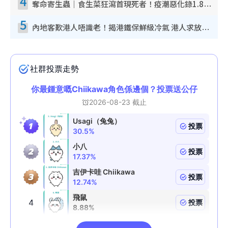
4
奪命寄生蟲｜食生菜狂瀉首現死者！疫潮惡化錄1.8萬宗病例 揭洗菜3大謬誤
5
內地客歎港人唔識老！揭港鐵保鮮級冷氣 港人求放過：咪投訴