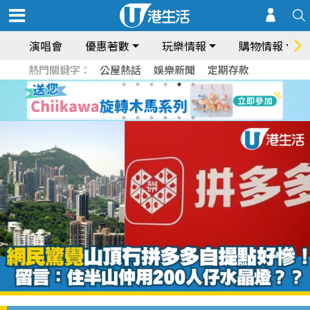
演唱會
優惠著數
玩樂情報
購物情報
熱門關鍵字：
公屋熱話
娛樂新聞
定期存款