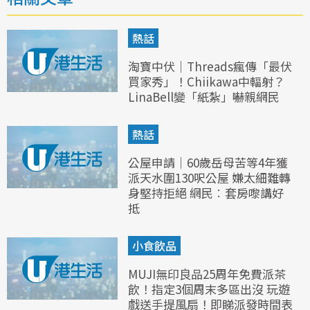
熱話
淘寶中伏｜Threads瘋傳「最伏
買家秀」！Chiikawa中輻射？
LinaBell變「紙紮」嚇親網民
熱話
公屋申請｜60歲岳母苦等4年獲
派天水圍130呎公屋 嫌太細難轉
身堅持拒絕 網民︰套房嚟講好
抵
小食飲品
MUJI無印良品25周年免費派茶
飲！指定3個周末多區出沒 玩遊
戲送手提風扇！即睇派發時間表