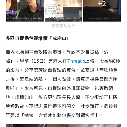
+2
點擊圖片放大
多區自提點包裹堆積「成座山」
自內地購物平台攻陷香港後，導致不少自提點「淪
陷」。早前（15日）有港人在
Threads
上傳一段長約8秒
的影片，分享葵芳閣自提點的實況，並寫道「無咗順豐
之後，菜鳥站淪陷，一個人點做，講真連揾件貨都有困
難啦」。影片所見，自提點內外堆滿貨物，包裹散落一
地、堆積如山，後方更出現長長人龍，不少街坊正排隊
等候取貨。現場店員忙得不可開交，寸步難行，最後甚
至要以「拋接」方式才能將包裹交到顧客手上。