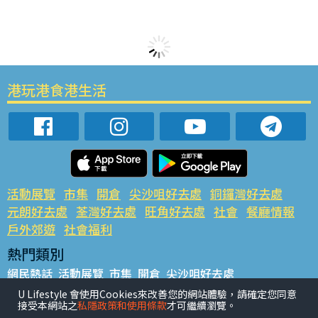
港玩港食港生活
活動展覽
市集
開倉
尖沙咀好去處
銅鑼灣好去處
元朗好去處
荃灣好去處
旺角好去處
社會
餐廳情報
戶外郊遊
社會福利
熱門類別
網民熱話
活動展覽
市集
開倉
尖沙咀好去處
銅鑼灣好去處
元朗好去處
荃灣好去處
旺角好去處
社會
U Lifestyle 會使用Cookies來改善您的網站體驗，請確定您同意
接受本網站之
私隱政策和使用條款
才可繼續瀏覽。
餐廳情報
戶外郊遊