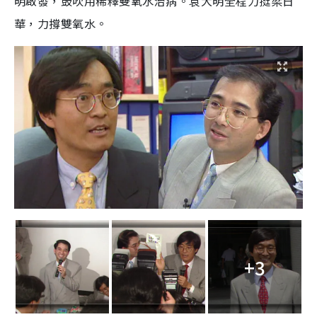
明啟發，鼓吹用稀釋雙氧水治病。袁大明全程力挺梁日
華，力撐雙氧水。
+3