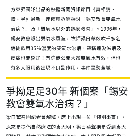
方東昇團隊出品的熱播新聞資訊節目《真相猜‧
情‧尋》最新一連兩集拆解探討「錫安教會雙氧水
治病？」及「雙氧水以外的錫安教會」。1996年，
錫安教會爆出雙氧水風波，牧師梁日華鼓吹千多名
信徒飲用35％濃度的雙氧水治病，聲稱連愛滋病及
癌症也能醫好！有信徒公開大讚雙氧水有效，但也
有多人服用後出現不良副作用，事件轟動全城。
爭拗足足30年 新個案「錫安
教會雙氧水治病？」
梁日華召開記者會解釋，席上出現一位「特別來賓」，
原來是提倡自然療法的袁大明，梁日華聲稱是受到袁大