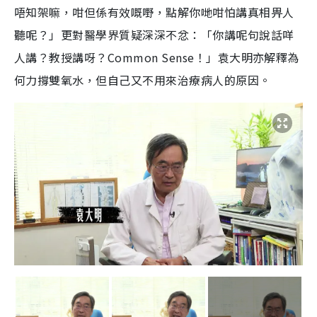
唔知架嘛，咁但係有效嘅嘢，點解你哋咁怕講真相畀人
聽呢？」更對醫學界質疑深深不忿：「你講呢句說話咩
人講？教授講呀？Common Sense！」袁大明亦解釋為
何力撐雙氧水，但自己又不用來治療病人的原因。