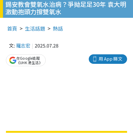
錫安教會雙氧水治病？爭拗足足30年 袁大明
激動抱頭力撐雙氧水
首頁
生活話題
熱話
文:
羅志宏
2025.07.28
在Google追蹤
用 App 睇文
《UHK 港生活》