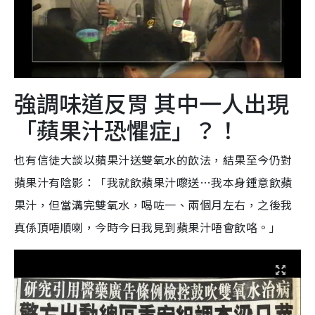
強調味道反胃 其中一人出現
「蘋果汁恐懼症」？！
也有信徒大談以蘋果汁送雙氧水的飲法，結果至今仍對
蘋果汁有陰影：「我就飲蘋果汁嚟送…我本身鍾意飲蘋
果汁，但當溝完雙氧水，喝咗一、兩個月左右，之後我
真係頂唔順喇，今時今日我見到蘋果汁唔會飲咯。」