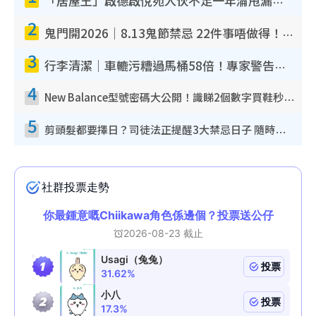
「居屋王」啟德啟悅苑入伙不足一年淪甩漏之王！插頭噴火花致大停電 多戶業主全屋家電報銷
2
鬼門開2026｜8.13鬼節禁忌 22件事唔做得！燒肉、刺身要少食？半夜勿吹口哨/打呢個電話
3
行李清潔｜車轆污糟過馬桶58倍！專家警告忌用酒精抹 教1招免污手除菌
4
New Balance型號密碼大公開！識睇2個數字買鞋秒知功能免中伏 附5大熱門鞋款
5
剪頭髮都要擇日？司徒法正提醒3大禁忌日子 隨時剪走財運！呢日剪髮恐「剪壽命」？