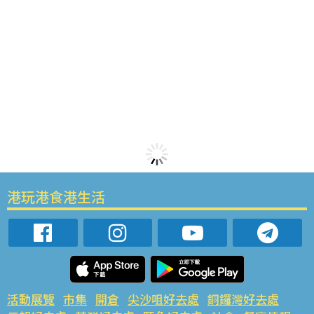
港玩港食港生活
活動展覽
市集
開倉
尖沙咀好去處
銅鑼灣好去處