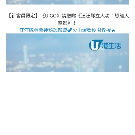
【新會員限定】《U GO》請您睇《汪汪隊立大功：恐龍大
電影》！
汪汪隊勇闖神秘恐龍島🦖火山爆發極限救援🔥