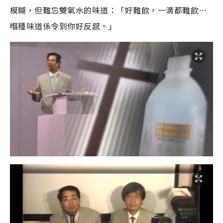
模糊，但難忘雙氧水的味道：「好難飲，一滴都難飲…
嗰種味道係令到你好反感。」