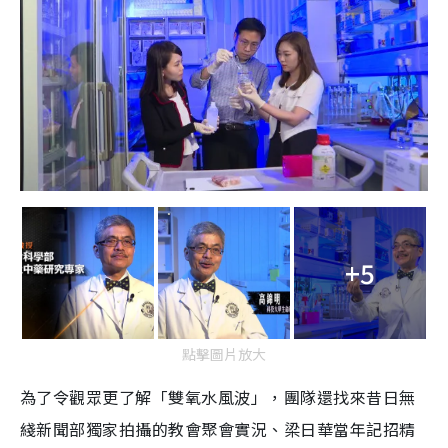
+5
點擊圖片放大
為了令觀眾更了解「雙氧水風波」，團隊還找來昔日無
綫新聞部獨家拍攝的教會聚會實況、梁日華當年記招精