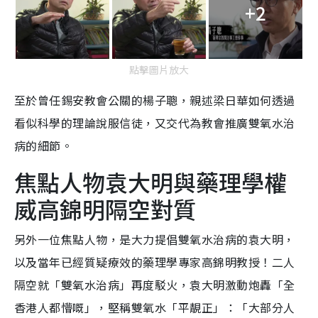
+2
點擊圖片放大
至於曾任錫安教會公關的楊子聰，親述梁日華如何透過
看似科學的理論說服信徒，又交代為教會推廣雙氧水治
病的細節。
焦點人物袁大明與藥理學權
威高錦明隔空對質
另外一位焦點人物，是大力提倡雙氧水治病的袁大明，
以及當年已經質疑療效的藥理學專家高錦明教授！二人
隔空就「雙氧水治病」再度駁火，袁大明激動炮轟「全
香港人都懵嘅」，堅稱雙氧水「平靚正」：「大部分人