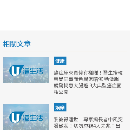
相關文章
健康
癌症原來真係有樣睇！醫生搭𨋢
察覺同事面色異常暗沉 勸做腸
鏡驚揭患大腸癌 3大典型癌症面
相公開
娛樂
黎彼得離世｜專家揭長者中風突
發徵狀！切勿忽視4大先兆：出