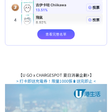
【U GO x CHARGESPOT 夏日消暑企劃⚡】
> 打卡即送充電券！限量1000張🔋送完即止 <