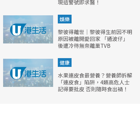
現這警號即求醫！
娛樂
黎彼得離世｜黎彼得生前因不明
原因被離開愛回家 「通波仔」
後遭冷待無奈離巢TVB
健康
水果連皮食最營養？營養師拆解
「連皮食」陷阱，4類高危人士
記得要批皮 否則隨時食出禍！