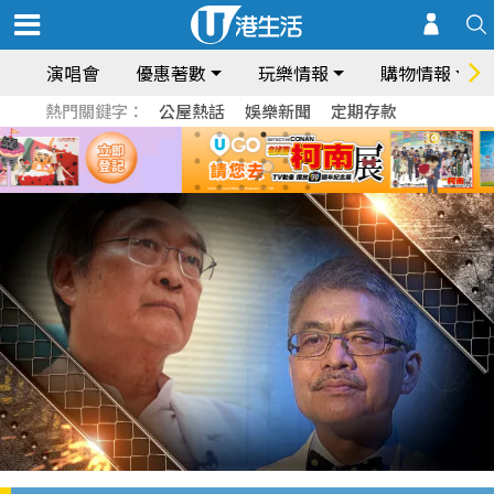
演唱會
優惠著數
玩樂情報
購物情報
熱門關鍵字：
公屋熱話
娛樂新聞
定期存款