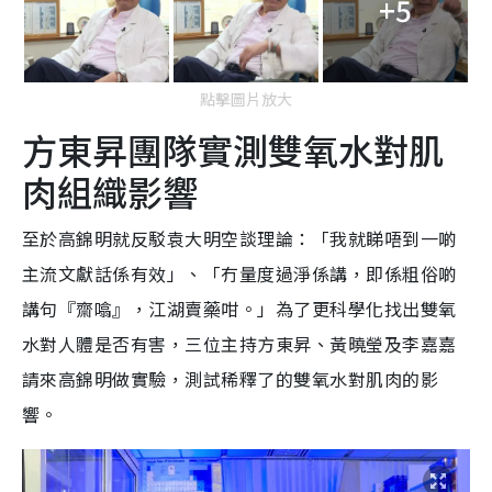
+5
點擊圖片放大
方東昇團隊實測雙氧水對肌
肉組織影響
至於高錦明就反駁袁大明空談理論：「我就睇唔到一啲
主流文獻話係有效」、「冇量度過淨係講，即係粗俗啲
講句『齋噏』，江湖賣藥咁。」為了更科學化找出雙氧
水對人體是否有害，三位主持方東昇、黃曉瑩及李嘉嘉
請來高錦明做實驗，測試稀釋了的雙氧水對肌肉的影
響。