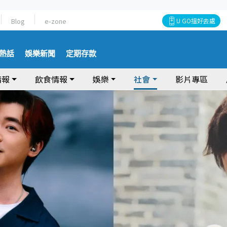
Blog
e-zone
U GO搵好去處
熱話
娛樂新聞
定期存款
情報
飲食情報
娛樂
社會
影片專區