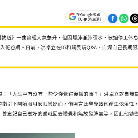
在Google追蹤
《UHK 港生活》
《彌敦道》一曲曾經人氣急升，但因爆肺兼肺積水，被迫停工休
入低谷期。日前，洪卓立在IG和網民玩Q&A，自爆自己長期服
問道：「人生中有沒有一些令你覺得後悔的事？」洪卓立就自爆
的指引下開始服用安眠藥然而，他坦言此舉導致他產生依賴性
，曾忘記自己煮好的麵就回去睡覺和無故發脾氣等，因此他勸