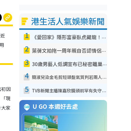
港生活人氣娛樂新聞
1
息近
《愛回家》隱形富豪臥虎藏龍！盤點12位財氣逼人的有錢藝人：呢位靚女3億身家唔憂做
用
2
葉蒨文拍拖一周年親自否認情侶關係？！被質疑感情造假竟稱GM「普通同事」
3
30歲男藝人低調宣布已秘密離巢！人氣急跌變失蹤人口︰「這幾年過得並不容易」
4
簡淑兒染金毛剪短頭髮氣質判若兩人！嚇壞老公麥大力都認唔出：「你做咩事？」
5
當初因
TVB新聞主播陳嘉欣鏡頭前罕有失守！遭林超英一句說話突襲嚇親當場大笑
，「現
U GO 本週好去處
告大家