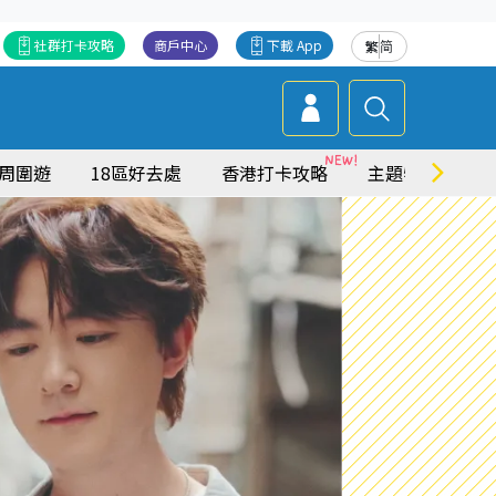
社群打卡攻略
商戶中心
下載 App
繁
简
周圍遊
18區好去處
香港打卡攻略
主題特集